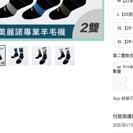
M【22
L【25
XL【28
XL【28
第二雙款
M【22到
數量
M【22
L【25
App 結
XL【28
付款與運
XL【28
超取滿NT$