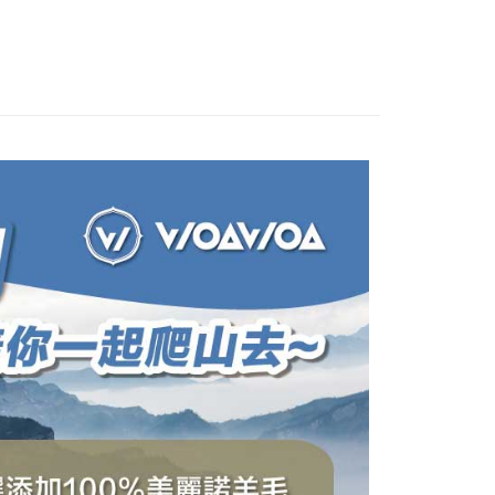
依本服務之必要範圍內提供個人資料，並將交易相關給付款項請
00，滿NT$1,000(含以上)免運費
讓予恩沛科技股份有限公司。
個人資料處理事宜，請瀏覽以下網址：
查看運費
ee.tw/terms/#terms3
年的使用者請事先徵得法定代理人或監護人之同意方可使用
E先享後付」，若未經同意申辦者引起之損失，本公司不負相關責
AFTEE先享後付」時，將依據個別帳號之用戶狀況，依本公司
核予不同之上限額度；若仍有額度不足之情形，本公司將視審查
用戶進行身份認證。
一人註冊多個帳號或使用他人資訊註冊。若發現惡意使用之情
科技股份有限公司將有權停止該用戶之使用額度並採取法律行