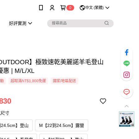
0
中文 (繁體)
好評實測
OUTDOOR】極致速乾美麗諾羊毛登山
惠 | M/L/XL
活動
超取滿NT$1,000免運
國家/地區配送
830
式尺寸
24.5cm】登山
M【22到24.5cm】露營