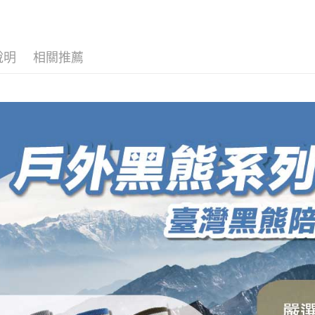
交易，需
每筆NT$1
求債權轉
２．關於
順豐
https://aft
３．未成
說明
相關推薦
「AFTE
任。
４．使用「
即時審查
結果請求
５．嚴禁
形，恩沛
動。