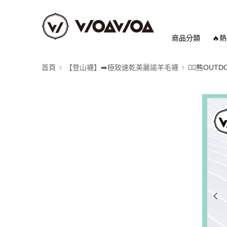
商品分類
🔥
首頁
【登山襪】➡️極致速乾美麗諾羊毛襪
👉🏻熊OU