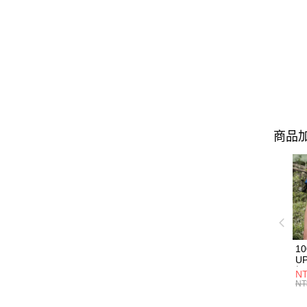
商品加
1
U
極
NT
款
NT