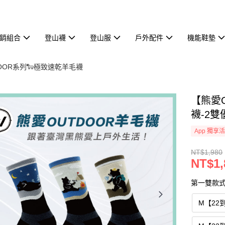
熱銷組合
登山襪
登山服
戶外配件
機能鞋墊
TDOOR系列🐑極致速乾羊毛襪
【熊愛
襪-2雙優
App 獨享
NT$1,980
NT$1,
第一雙款
M【22到