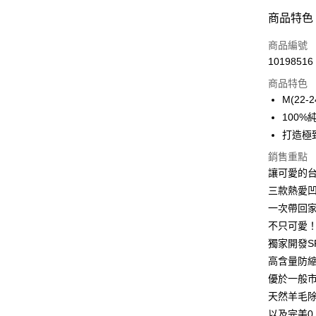
付款方式
商品特色
信用卡一
商品編號
10198516
信用卡分
商品特色
3 期 
M(22-2
6 期 
合作金
100
華南商
12 期
打造極
合作金
上海商
華南商
24 期
合作金
銷售重點
國泰世
上海商
華南商
讓可愛的台
臺灣中
合作金
超商取貨
國泰世
上海商
匯豐（
三款熱愛
華南商
臺灣中
國泰世
聯邦商
LINE Pay
上海商
一次帶回
匯豐（
臺灣中
元大商
兆豐國
聯邦商
不只可愛
匯豐（
Apple Pay
玉山商
台中商
元大商
獨家開發S
聯邦商
台新國
華泰商
玉山商
悠遊付
元大商
高含量防縮
台灣樂
遠東國
台新國
玉山商
優於一般市
永豐商
台灣樂
大哥付你
台新國
星展（
天然羊毛
相關說明
台灣樂
中國信
以及完美0
【大哥付