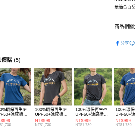
AFTEE先
1.本服務
最適合百岳
2.付款方
相關說明
流程，驗
【關於「A
ATM付款
完成交易
AFTEE
商品相關分
3.實際核
便利好安
4.訂單成
１．簡單
消。如遇
【登山襪】
２．便利
運送方式
無法說明
分享
致速乾羊
３．安心
【繳款方
全家取貨
1.分期款
🏆️熱銷人
【「AFT
價購 (5)
醒簡訊。
每筆NT$1
１．於結帳
2.透過簡
付」結帳
帳／街口支
付款後全
２．訂單
３．收到繳
每筆NT$1
【注意事
／ATM／
1.本服務
※ 請注意
7-11取貨
用戶於交
絡購買商品
款買賣價
先享後付
每筆NT$1
2.基於同
※ 交易是
資料（包
是否繳費成
00%環保再生🌱
100%環保再生🌱
100%環保再生🌱
100%環保
付款後7-1
用，由本
PF50+涼感循環
UPF50+涼感循環
UPF50+涼感循環
UPF50
付客戶支
每筆NT$1
3.完整用
風衣【山岳線條
極風衣【山岳線條
極風衣【山岳線條
極風衣【
$999
NT$999
NT$999
NT$999
】
款】
款】
款】
$1,730
NT$1,730
NT$1,730
NT$1,730
【注意事
宅配
１．透過由