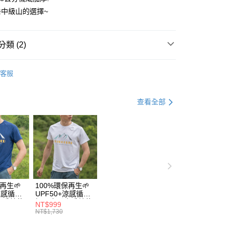
享後付
由台灣大哥大提供，台灣大哥大用戶可立即使用無須另外申請。
中級山的選擇~
式選擇「大哥付你分期」，訂單成立後會自動跳轉到大哥付的交易
證手機門號後，選擇欲分期的期數、繳款截止日，確認付款後即
FTEE先享後付」】
。
先享後付是「在收到商品之後才付款」的支付方式。 讓您購物簡單
類 (2)
准額度、可分期數及費用金額請依後續交易確認頁面所載為準。
心！
立30分鐘內，如未前往確認交易或遇審核未通過，訂單將自動取
：不需註冊會員、不需綁卡、不需儲值。
「轉專審核」未通過狀況，表示未達大哥付你分期系統評分，恕
➡️極致速乾美麗諾羊毛襪
👉🏻熊OUTDOOR系列🐑極
：只要手機號碼，簡訊認證，即可結帳。
評估內容。
客服
毛襪
：先確認商品／服務後，再付款。
式說明】
付款
項不併入電信帳單，「大哥付你分期」於每月結算日後寄送繳費提
氣TOP-跟著買就對了!
EE先享後付」結帳流程】
查看全部
00，滿NT$1,000(含以上)免運費
方式選擇「AFTEE先享後付」後，將跳轉至「AFTEE先享後
訊連結打開帳單後，可選擇「超商條碼／台灣大直營門市／銀行轉
頁面，進行簡訊認證並確認金額後，即可完成結帳。
付／iPASS MONEY」等通路繳費。
家取貨
成立數日內，您將收到繳費通知簡訊。
費通知簡訊後14天內，點擊此簡訊中的連結，可透過四大超商
00，滿NT$1,000(含以上)免運費
項】
網路銀行／等多元方式進行付款，方視為交易完成。
係由「台灣大哥大股份有限公司」（以下簡稱本公司）所提供，讓
：結帳手續完成當下不需立刻繳費，但若您需要取消訂單，請聯
付款
易時，得透過本服務購買商品或服務，並由商店將買賣／分期付
的店家。未經商家同意取消之訂單仍視為有效，需透過AFTEE
金債權讓與本公司後，依約使用本公司帳單繳交帳款。
繳納相關費用。
00，滿NT$1,000(含以上)免運費
意付款使用「大哥付你分期」之契約關係目的，商店將以您的個人
否成功請以「AFTEE先享後付 」之結帳頁面顯示為準，若有關於
含姓名、電話或地址）提供予台灣大哥大進項蒐集、處理及利
功／繳費後需取消欲退款等相關疑問，請聯繫「AFTEE先享後
再生🌱
100%環保再生🌱
1取貨
公司與您本人進行分期帳單所需資料之確認、核對及更正。
+涼感循環
UPF50+涼感循環
援中心」
https://netprotections.freshdesk.com/support/home
00，滿NT$1,000(含以上)免運費
戶服務條款，請詳閱以下連結：
https://oppay.tw/userRule
山岳線條
極風衣【山岳線條
NT$999
款】
NT$1,730
項】
恩沛科技股份有限公司提供之「AFTEE先享後付」服務完成之