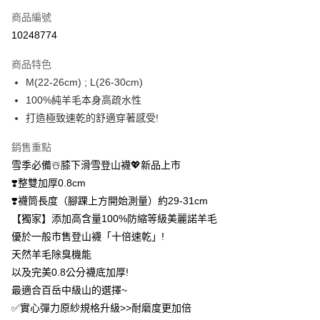
商品編號
信用卡分期付款
10248774
3 期 0 利率 每期
NT$426
21家銀行
商品特色
6 期 0 利率 每期
NT$213
21家銀行
合作金庫商業銀行
第一商業銀行
M(22-26cm) ; L(26-30cm)
華南商業銀行
彰化商業銀行
12 期 0 利率 每期
NT$106
21家銀行
合作金庫商業銀行
第一商業銀行
100%純羊毛本身高疏水性
上海商業儲蓄銀行
台北富邦商業銀行
華南商業銀行
彰化商業銀行
24 期 0 利率 每期
NT$53
20家銀行
合作金庫商業銀行
第一商業銀行
國泰世華商業銀行
兆豐國際商業銀行
打造極致速乾的舒適穿著感受!
上海商業儲蓄銀行
台北富邦商業銀行
華南商業銀行
彰化商業銀行
臺灣中小企業銀行
台中商業銀行
合作金庫商業銀行
第一商業銀行
超商取貨付款
國泰世華商業銀行
兆豐國際商業銀行
上海商業儲蓄銀行
台北富邦商業銀行
銷售重點
匯豐（台灣）商業銀行
華泰商業銀行
華南商業銀行
彰化商業銀行
臺灣中小企業銀行
台中商業銀行
國泰世華商業銀行
兆豐國際商業銀行
聯邦商業銀行
遠東國際商業銀行
LINE Pay
上海商業儲蓄銀行
台北富邦商業銀行
雪季必備☃️膝下滑雪登山襪💖新品上市
匯豐（台灣）商業銀行
華泰商業銀行
臺灣中小企業銀行
台中商業銀行
元大商業銀行
永豐商業銀行
兆豐國際商業銀行
臺灣中小企業銀行
❣️整雙加厚0.8cm
聯邦商業銀行
遠東國際商業銀行
匯豐（台灣）商業銀行
華泰商業銀行
Apple Pay
玉山商業銀行
星展（台灣）商業銀行
台中商業銀行
匯豐（台灣）商業銀行
元大商業銀行
永豐商業銀行
❣️襪筒長度（腳踝上方開始測量）約29-31cm
聯邦商業銀行
遠東國際商業銀行
台新國際商業銀行
中國信託商業銀行
華泰商業銀行
聯邦商業銀行
玉山商業銀行
星展（台灣）商業銀行
悠遊付
【獨家】添加高含量100%防縮等級美麗諾羊毛
元大商業銀行
永豐商業銀行
台灣樂天信用卡公司
遠東國際商業銀行
元大商業銀行
台新國際商業銀行
中國信託商業銀行
玉山商業銀行
星展（台灣）商業銀行
優於一般市售登山襪「十倍速乾」!
永豐商業銀行
玉山商業銀行
台灣樂天信用卡公司
大哥付你分期
台新國際商業銀行
中國信託商業銀行
天然羊毛除臭機能
星展（台灣）商業銀行
台新國際商業銀行
相關說明
台灣樂天信用卡公司
中國信託商業銀行
台灣樂天信用卡公司
以及完美0.8公分襪底加厚!
【大哥付你分期使用說明】
AFTEE先享後付
最適合百岳中級山的選擇~
1.本服務由台灣大哥大提供，台灣大哥大用戶可立即使用無須另外申請。
2.付款方式選擇「大哥付你分期」，訂單成立後會自動跳轉到大哥付的交易
相關說明
✅實心彈力原紗規格升級>>耐磨度更加倍
流程，驗證手機門號後，選擇欲分期的期數、繳款截止日，確認付款後即完