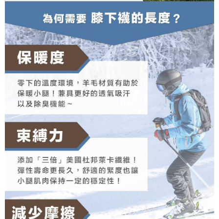
https://aftee.tw/terms/#terms3
３．未成年的使用者請事先徵得法定代理人或監護人之同意方可使用
「AFTEE先享後付」，若未經同意申辦者引起之損失，本公司不負相關責
任。
４．使用「AFTEE先享後付」時，將依據個別帳號之用戶狀況，依本公司即
時審查核予不同之上限額度；若仍有額度不足之情形，本公司將視審查結果
請求用戶進行身份認證。
５．嚴禁一人註冊多個帳號或使用他人資訊註冊。若發現惡意使用之情形，
恩沛科技股份有限公司將有權停止該用戶之使用額度並採取法律行動。