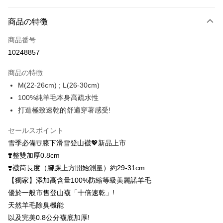
お支払い方法
商品の特徴
クレジットカード1回払い
商品番号
クレジットカード分割払い
10248857
3回払い、金利0、毎回
NT$793
21行の銀行
商品の特徴
6回払い、金利0、毎回
NT$396
21行の銀行
合作金庫商業銀行
第一商業銀行
M(22-26cm) ; L(26-30cm)
華南商業銀行
彰化商業銀行
12回払い、金利0、毎回
NT$198
21行の銀行
合作金庫商業銀行
第一商業銀行
100%純羊毛本身高疏水性
上海商業儲蓄銀行
台北富邦商業銀行
華南商業銀行
彰化商業銀行
24回払い、金利0、毎回
NT$99
20行の銀行
合作金庫商業銀行
第一商業銀行
国泰世華商業銀行
兆豐國際商業銀行
打造極致速乾的舒適穿著感受!
上海商業儲蓄銀行
台北富邦商業銀行
華南商業銀行
彰化商業銀行
台湾中小企業銀行
台中商業銀行
合作金庫商業銀行
第一商業銀行
コンビニ店頭代金引換
国泰世華商業銀行
兆豐國際商業銀行
上海商業儲蓄銀行
台北富邦商業銀行
HSBC(台湾)商業銀行
華泰商業銀行
セールスポイント
華南商業銀行
彰化商業銀行
台湾中小企業銀行
台中商業銀行
国泰世華商業銀行
兆豐國際商業銀行
聯邦商業銀行
遠東国際商業銀行
LINE Pay
上海商業儲蓄銀行
台北富邦商業銀行
雪季必備☃️膝下滑雪登山襪💖新品上市
HSBC(台湾)商業銀行
華泰商業銀行
台湾中小企業銀行
台中商業銀行
元大商業銀行
永豐商業銀行
兆豐國際商業銀行
台湾中小企業銀行
聯邦商業銀行
遠東国際商業銀行
❣️整雙加厚0.8cm
HSBC(台湾)商業銀行
華泰商業銀行
Apple Pay
玉山商業銀行
星展(台湾)商業銀行
台中商業銀行
HSBC(台湾)商業銀行
元大商業銀行
永豐商業銀行
❣️襪筒長度（腳踝上方開始測量）約29-31cm
聯邦商業銀行
遠東国際商業銀行
台新國際商業銀行
中国信託商業銀行
華泰商業銀行
聯邦商業銀行
玉山商業銀行
星展(台湾)商業銀行
Easy Wallet
元大商業銀行
永豐商業銀行
【獨家】添加高含量100%防縮等級美麗諾羊毛
台湾楽天クレジットカード会社
遠東国際商業銀行
元大商業銀行
台新國際商業銀行
中国信託商業銀行
玉山商業銀行
星展(台湾)商業銀行
優於一般市售登山襪「十倍速乾」!
永豐商業銀行
玉山商業銀行
台湾楽天クレジットカード会社
OP Pay Later
台新國際商業銀行
中国信託商業銀行
星展(台湾)商業銀行
台新國際商業銀行
天然羊毛除臭機能
説明
台湾楽天クレジットカード会社
中国信託商業銀行
台湾楽天クレジットカード会社
以及完美0.8公分襪底加厚!
【OP Pay Later 使用説明】