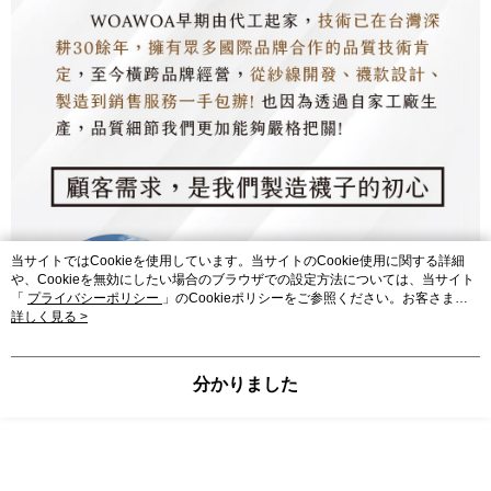
当サイトではCookieを使用しています。当サイトのCookie使用に関する詳細
や、Cookieを無効にしたい場合のブラウザでの設定方法については、当サイト
「
プライバシーポリシー
」のCookieポリシーをご参照ください。お客さま
が、当サイトを引き続き使用される場合、当社がサイト利用規約のCookieポリ
詳しく見る >
シーに基づいてCookieを使用することに同意したものとみなします。
分かりました