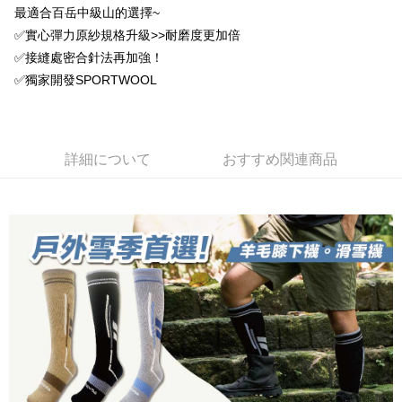
AFTEE代金後払い
1. 本サービスは台湾大哥大によって提供され、台湾大哥大のユーザーは追
最適合百岳中級山的選擇~
加の申請なしで即時に利用可能です。
説明
✅實心彈力原紗規格升級>>耐磨度更加倍
2. 支払い方法で「OP Pay Later」を選択すると、注文が成立した後に自動
一、 AFTEE代金後払いについて
✅接縫處密合針法再加強！
的に OP Pay Later の取引プロセスに移行し、携帯番号を確認後、分割払
ATM払い
1.お支払い方法でAFTEE代金後払いを選択すると、携帯電話認証ウィンド
いの回数や支払い期限を選択し、支払いを確認すると取引が完了します。
✅獨家開發SPORTWOOL
ウが表示されます。
3. 実際の承認額、分割回数および費用については、後続の取引確認ページ
2.SMSで認証してお支払い手続を進めてください。
配送方法
を基準とします。
3.注文するときのお支払いは不要です。商品はご指定の住所に配送されま
4. 注文成立後30分以内に確認取引を行わない場合や審査が通過しない場
す。
全家取貨付款
合、注文は自動的にキャンセルされます。「転専審査」に未通過の状況が
4.ご注文が完了すると、携帯に支払い通知のSMSが届きます。アプリ会員
発生した場合は、システムの評価基準に達していないことを意味し、評価
詳細について
おすすめ関連商品
配送毎にNT$100、NT$1,000以上で送料無料
の場合は、AFTEE アプリプッシュ通知が届きます。
内容についての説明はいたしかねます。
5.商品受け取り時のお支払いは不要です。商品を確かめてから、SMSまた
付款後全家取貨
はアプリの通知に従って、4大コンビニ、またはATM/オンラインバンキン
グでお支払いください。
配送毎にNT$100、NT$1,000以上で送料無料
【支払い方法の説明】
1. 分割払いの金額は電信請求書に統合されず、「OP Pay Later」は毎月の
代金納付期限は最短で 14 日以内ですので、ご注意ください。AFTEE アプ
7-11取貨付款
締め日後に支払いリマインダーのSMSを送信します。
リをダウンロードして AFTEE 会員になるとお支払い期限を最長 45 日以内
2. SMSのリンクを通じて請求書を開いた後、「コンビニバーコード／台湾
配送毎にNT$100、NT$1,000以上で送料無料
まで延長できます。
大直営店舗／銀行振込／街口支払い／iPASS MONEY」などのチャネルで
支払いを選択できます。
付款後7-11取貨
お支払期限は、ショップが請求した期日と、AFTEEで延長できる日数をも
とに計算されます。AFTEEで注文すると、商品を受け取るまで支払い期限
配送毎にNT$100、NT$1,000以上で送料無料
【注意事項】
を延長できますが、商品を期限内に受け取れない場合があります（例：予
1. 本サービスは「台湾大哥大株式会社」（以下「当社」といいます）によ
約商品や商品到着日が比較的遅い商品）。そのため、商品到着の有無に関
宅配
って提供され、ユーザーが取引時に本サービスを通じて商品やサービスを
わらず、AFTEEで指定された期限内にお支払いください。
購入できるようにし、店舗が売買／分割払い売買の債権を当社に譲渡した
配送毎にNT$100、NT$1,000以上で送料無料
後、契約に基づいて当社の請求書で帳款を支払うことになります。