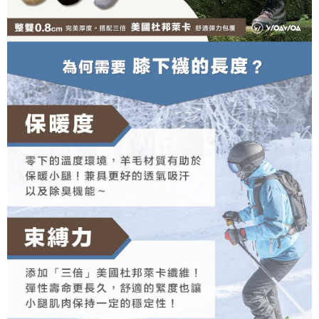
二、支払い限度額
2. 「OP Pay Later」を利用する契約関係の目的から、店舗はあなたの個人
順豐
1.初回 AFTEEを ご利用の際に、認証結果及び当社の審査の結果に基づ
送料を確認
情報（名前、電話または住所を含む）を台湾大哥大に提供し、収集、処理
き、限度額が設定されます。
および利用するために、当社があなた本人と分割請求書に必要な情報の確
2.決済金額は最低NT$20です。
認、照合および修正を行います。
3.現在、台湾の会員のみご利用いただけます。
3. 完全なユーザーサービス規約については、以下のリンクを参照してくだ
さい：
https://oppay.tw/userRule
三、利用規約「AFTEE代金後払い」（以下当サービスという）はネットプ
ロテクションズ（以下 AFTEE という）が提供し、AFTEEが代金を徴収し
ます。当サービスご利用の際に提供しなければならない個人情報（注文者
の氏名、電話番号、受取人の氏名、電話番号、受取人住所を含むがこれに
限らない）は、AFTEEに渡され当サービスで必要な範囲内で利用されま
す。AFTEEの個人情報の収集、処理、利用について、詳細はAFTEE公式ホ
ームページの『個人情報の収集、処理及び利用に関する声明』をご参照く
ださい（
https://aftee.tw/privacypolicy/
）。
AFTEEの初回ご利用の際に、審査を通過すれば、最高額がNT$10,000にな
ります。支払い期限を過ぎた場合、その金額に基づいて年利20%の遅延滞
納金が加算されます。未成年の利用者は、事前に法定代理人または後見人
の同意を得ればAFTEEをご利用いただけます。
個人情報の処理、利用について疑問がある、または関連する法律の権利を
行使したい場合は、ネットプロテクションズ
cs_tw@netprotections.co.jp
にご連絡ください。上記に示した個人情報を、必要な購入注文書とあわせ
てAFTEEにご提供いただく、またはAFTEEにあなたの個人情報の収集、処
理、利用を許可することににご同意いただけない場合は、当サービスを選