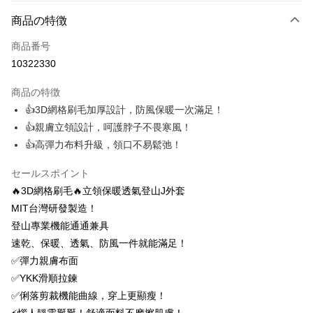
お支払い方法
商品の特徴
クレジットカード1回払い
商品番号
クレジットカード分割払い
10322330
3回払い、金利0、毎回
NT$743
21行の銀行
商品の特徴
6回払い、金利0、毎回
NT$371
21行の銀行
合作金庫商業銀行
第一商業銀行
👍3D網格刷毛加厚設計，防風保暖一次滿足！
華南商業銀行
彰化商業銀行
12回払い、金利0、毎回
NT$185
21行の銀行
合作金庫商業銀行
第一商業銀行
👍親膚立領設計，呵護脖子不畏寒風！
上海商業儲蓄銀行
台北富邦商業銀行
華南商業銀行
彰化商業銀行
24回払い、金利0、毎回
NT$92
20行の銀行
合作金庫商業銀行
第一商業銀行
国泰世華商業銀行
兆豐國際商業銀行
👍高彈力布料升級，領口不易鬆弛！
上海商業儲蓄銀行
台北富邦商業銀行
華南商業銀行
彰化商業銀行
台湾中小企業銀行
台中商業銀行
合作金庫商業銀行
第一商業銀行
コンビニ店頭代金引換
国泰世華商業銀行
兆豐國際商業銀行
上海商業儲蓄銀行
台北富邦商業銀行
HSBC(台湾)商業銀行
華泰商業銀行
セールスポイント
華南商業銀行
彰化商業銀行
台湾中小企業銀行
台中商業銀行
国泰世華商業銀行
兆豐國際商業銀行
聯邦商業銀行
遠東国際商業銀行
LINE Pay
上海商業儲蓄銀行
台北富邦商業銀行
🔥3D網格刷毛🔥立領保暖透氣登山J外套
HSBC(台湾)商業銀行
華泰商業銀行
台湾中小企業銀行
台中商業銀行
元大商業銀行
永豐商業銀行
兆豐國際商業銀行
台湾中小企業銀行
聯邦商業銀行
遠東国際商業銀行
MIT台灣研發製造！
HSBC(台湾)商業銀行
華泰商業銀行
Apple Pay
玉山商業銀行
星展(台湾)商業銀行
台中商業銀行
HSBC(台湾)商業銀行
元大商業銀行
永豐商業銀行
登山專業機能通通兼具
聯邦商業銀行
遠東国際商業銀行
台新國際商業銀行
中国信託商業銀行
華泰商業銀行
聯邦商業銀行
玉山商業銀行
星展(台湾)商業銀行
Easy Wallet
元大商業銀行
永豐商業銀行
速乾、保暖、透氣、防風一件就能滿足！
台湾楽天クレジットカード会社
遠東国際商業銀行
元大商業銀行
台新國際商業銀行
中国信託商業銀行
玉山商業銀行
星展(台湾)商業銀行
✅彈力親膚布面
永豐商業銀行
玉山商業銀行
台湾楽天クレジットカード会社
OP Pay Later
台新國際商業銀行
中国信託商業銀行
星展(台湾)商業銀行
台新國際商業銀行
✅YKK滑順拉鍊
説明
台湾楽天クレジットカード会社
中国信託商業銀行
台湾楽天クレジットカード会社
✅俐落剪裁機能曲線，穿上更顯瘦！
【OP Pay Later 使用説明】
AFTEE代金後払い
1. 本サービスは台湾大哥大によって提供され、台湾大哥大のユーザーは追