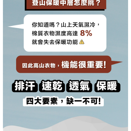
2. 「OP Pay Later」を利用する契約関係の目的から、店舗はあなたの個人
順豐
1.初回 AFTEEを ご利用の際に、認証結果及び当社の審査の結果に基づ
送料を確認
情報（名前、電話または住所を含む）を台湾大哥大に提供し、収集、処理
き、限度額が設定されます。
および利用するために、当社があなた本人と分割請求書に必要な情報の確
2.決済金額は最低NT$20です。
認、照合および修正を行います。
3.現在、台湾の会員のみご利用いただけます。
3. 完全なユーザーサービス規約については、以下のリンクを参照してくだ
さい：
https://oppay.tw/userRule
三、利用規約「AFTEE代金後払い」（以下当サービスという）はネットプ
ロテクションズ（以下 AFTEE という）が提供し、AFTEEが代金を徴収し
ます。当サービスご利用の際に提供しなければならない個人情報（注文者
の氏名、電話番号、受取人の氏名、電話番号、受取人住所を含むがこれに
限らない）は、AFTEEに渡され当サービスで必要な範囲内で利用されま
す。AFTEEの個人情報の収集、処理、利用について、詳細はAFTEE公式ホ
ームページの『個人情報の収集、処理及び利用に関する声明』をご参照く
ださい（
https://aftee.tw/privacypolicy/
）。
AFTEEの初回ご利用の際に、審査を通過すれば、最高額がNT$10,000にな
ります。支払い期限を過ぎた場合、その金額に基づいて年利20%の遅延滞
納金が加算されます。未成年の利用者は、事前に法定代理人または後見人
の同意を得ればAFTEEをご利用いただけます。
個人情報の処理、利用について疑問がある、または関連する法律の権利を
行使したい場合は、ネットプロテクションズ
cs_tw@netprotections.co.jp
にご連絡ください。上記に示した個人情報を、必要な購入注文書とあわせ
てAFTEEにご提供いただく、またはAFTEEにあなたの個人情報の収集、処
理、利用を許可することににご同意いただけない場合は、当サービスを選
択しないでください。