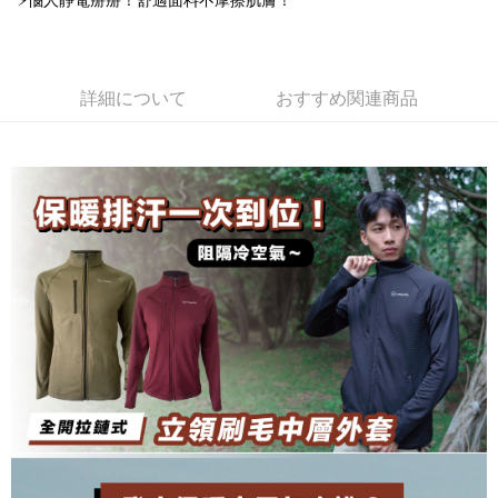
⚡惱人靜電掰掰！舒適面料不摩擦肌膚！
加の申請なしで即時に利用可能です。
説明
2. 支払い方法で「OP Pay Later」を選択すると、注文が成立した後に自動
一、 AFTEE代金後払いについて
的に OP Pay Later の取引プロセスに移行し、携帯番号を確認後、分割払
ATM払い
1.お支払い方法でAFTEE代金後払いを選択すると、携帯電話認証ウィンド
いの回数や支払い期限を選択し、支払いを確認すると取引が完了します。
ウが表示されます。
詳細について
おすすめ関連商品
3. 実際の承認額、分割回数および費用については、後続の取引確認ページ
2.SMSで認証してお支払い手続を進めてください。
配送方法
を基準とします。
3.注文するときのお支払いは不要です。商品はご指定の住所に配送されま
4. 注文成立後30分以内に確認取引を行わない場合や審査が通過しない場
す。
全家取貨付款
合、注文は自動的にキャンセルされます。「転専審査」に未通過の状況が
4.ご注文が完了すると、携帯に支払い通知のSMSが届きます。アプリ会員
発生した場合は、システムの評価基準に達していないことを意味し、評価
配送毎にNT$100、NT$1,000以上で送料無料
の場合は、AFTEE アプリプッシュ通知が届きます。
内容についての説明はいたしかねます。
5.商品受け取り時のお支払いは不要です。商品を確かめてから、SMSまた
付款後全家取貨
はアプリの通知に従って、4大コンビニ、またはATM/オンラインバンキン
グでお支払いください。
配送毎にNT$100、NT$1,000以上で送料無料
【支払い方法の説明】
1. 分割払いの金額は電信請求書に統合されず、「OP Pay Later」は毎月の
代金納付期限は最短で 14 日以内ですので、ご注意ください。AFTEE アプ
7-11取貨付款
締め日後に支払いリマインダーのSMSを送信します。
リをダウンロードして AFTEE 会員になるとお支払い期限を最長 45 日以内
2. SMSのリンクを通じて請求書を開いた後、「コンビニバーコード／台湾
配送毎にNT$100、NT$1,000以上で送料無料
まで延長できます。
大直営店舗／銀行振込／街口支払い／iPASS MONEY」などのチャネルで
支払いを選択できます。
付款後7-11取貨
お支払期限は、ショップが請求した期日と、AFTEEで延長できる日数をも
とに計算されます。AFTEEで注文すると、商品を受け取るまで支払い期限
配送毎にNT$100、NT$1,000以上で送料無料
【注意事項】
を延長できますが、商品を期限内に受け取れない場合があります（例：予
1. 本サービスは「台湾大哥大株式会社」（以下「当社」といいます）によ
約商品や商品到着日が比較的遅い商品）。そのため、商品到着の有無に関
宅配
って提供され、ユーザーが取引時に本サービスを通じて商品やサービスを
わらず、AFTEEで指定された期限内にお支払いください。
購入できるようにし、店舗が売買／分割払い売買の債権を当社に譲渡した
配送毎にNT$100、NT$1,000以上で送料無料
後、契約に基づいて当社の請求書で帳款を支払うことになります。
二、支払い限度額