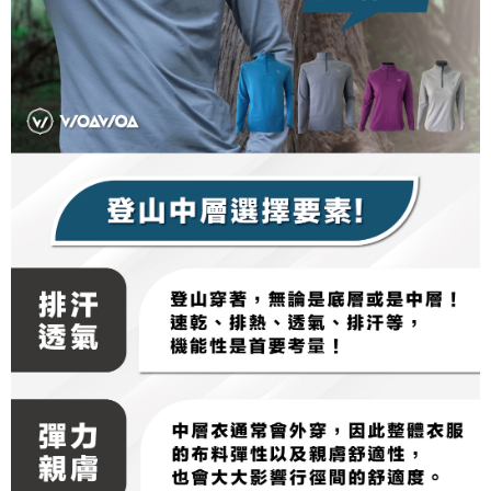
NT$100/pesanan | Penghantaran percuma untuk pesanan
tidak dipenuhi; butiran penilaian khusus tidak akan didedahkan.
sehingga 45 hari.
NT$1,000 atau lebih
[Arahan Pembayaran]
Tempoh pembayaran dikira dari masa kedai meminta pembayaran anda,
付款後7-11取貨
ditambah dengan bilangan hari yang boleh dilanjutkan oleh AFTEE. Anda
Pembayaran ansuran melalui OP Pay Later akan dibilkan secara
boleh melanjutkan tempoh pembayaran anda sebelum anda menerima
NT$100/pesanan | Penghantaran percuma untuk pesanan
berasingan dan tidak termasuk dalam bil telekom anda. SMS peringatan
pesanan. Walau bagaimanapun, tiada jaminan bahawa anda boleh
pembayaran akan dihantar selepas kitaran bil bulanan.
NT$1,000 atau lebih
menerima pesanan anda semasa tempoh pembayaran (cth.: produk
prapesanan atau produk yang mungkin mengambil masa yang lebih
Selepas mengakses bil melalui pautan dalam SMS, anda boleh
宅配
lama untuk dihantar). Oleh itu, anda dikehendaki membuat pembayaran
menyelesaikan pembayaran anda melalui salah satu saluran berikut: kod
kepada AFTEE dalam tempoh sama ada anda menerima pesanan.
NT$100/pesanan | Penghantaran percuma untuk pesanan
bar kedai serbaneka, kedai runcit Taiwan Mobile, pemindahan bank,
JKOPay, atau iPASS MONEY.
NT$1,000 atau lebih
Kedua, Sekatan Pembayaran
1. Jumlah yang diperakui untuk pengguna kali pertama boleh sehingga
[Nota Penting]
順豐
Kadar Penghantaran
NT$10,000. Amaun diperakui sebenar yang diluluskan akan berdasarkan
keputusan pensijilan dan semakan oleh AFTEE.
Perkhidmatan ini disediakan oleh Taiwan Mobile Co., Ltd. (“Syarikat”),
2. Amaun perbelanjaan minimum mestilah lebih besar daripada NT$20.
yang membolehkan pelanggan membeli barangan atau perkhidmatan
3. Pada masa ini hanya tersedia untuk ahli Taiwan.
melalui perkhidmatan ini pada masa transaksi. Hasil daripada pembelian
atau pembayaran ansuran akan dipindahkan oleh peniaga kepada
Ketiga, Syarat Perkhidmatan
Syarikat, dan pelanggan hendaklah membuat pembayaran mengikut
Perkhidmatan AFTEE Beli Sekarang Bayar Kemudian disediakan oleh NP
perjanjian menggunakan sistem bil Syarikat.
Taiwan, Inc. dan AFTEE akan membuat bil kepada pengguna. AFTEE
akan menggunakan data peribadi yang dikumpul (termasuk nama
Untuk memenuhi hubungan kontrak yang terjalin melalui persetujuan
pembeli, no. telefon, nama penerima, no. telefon, alamat penerima) untuk
penggunaan OP Pay Later, peniaga akan memberikan maklumat peribadi
penggunaan perkhidmatan. Sila rujuk kepada "Penyata Pengumpulan
anda (termasuk nama, nombor telefon, atau alamat) kepada Syarikat bagi
Data Peribadi, Pemprosesan, Penggunaan"