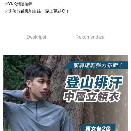
Taiwan Business Bank
Taichung Commercial
Union Bank of Taiwan
Far Eastern International
Easy Wallet
✅YKK滑順拉鍊
Taichung Commercial Bank
HSBC Bank (Taiwan) Limited
Bank Komersial E.SUN
DBS Bank
Bank
Bank
✅俐落剪裁機能曲線，穿上更顯瘦！
Hwatai Bank
Union Bank of Taiwan
Bank Antarabangsa Taishin
Bank CTBC
OP Pay Later
HSBC Bank (Taiwan)
Hwatai Bank
Yuanta Commercial Bank
Bank SinoPac
Far Eastern International Bank
Yuanta Commercial Bank
Syarikat Kad Kredit Rakuten
Limited
Deskripsi
Bank Komersial E.SUN
DBS Bank
Bank SinoPac
Bank Komersial E.SUN
Taiwan
Union Bank of Taiwan
Far Eastern International
Bank Antarabangsa
Bank CTBC
[Terma Penggunaan untuk OP Pay Later]
DBS Bank
Bank Antarabangsa Taishin
AFTEE
Bank
Taishin
Bank CTBC
Syarikat Kad Kredit Rakuten
Deskripsi
Rekomendasi
Perkhidmatan ini disediakan oleh Taiwan Mobile dan tersedia untuk
Deskripsi
Yuanta Commercial Bank
Bank SinoPac
Syarikat Kad Kredit
Taiwan
pengguna Taiwan Mobile tanpa memerlukan permohonan tambahan.
Bank Komersial E.SUN
DBS Bank
Rakuten Taiwan
Pertama, Mengenai Perkhidmatan AFTEE Beli Sekarang Bayar Kemudian
Pemindahan ATM
1. Dengan memilih AFTEE sebagai kaedah pembayaran, mesej
Bank Antarabangsa
Bank CTBC
Jika anda memilih OP Pay Later sebagai kaedah pembayaran, sistem
pengesahan AFTEE akan muncul.
Taishin
akan mengarahkan anda secara automatik ke proses transaksi OP Pay
2. Anda boleh meneruskan pembayaran selepas pengesahan SMS.
Pilihan Penghantaran
Syarikat Kad Kredit
Later selepas pesanan dibuat. Anda perlu mengesahkan nombor telefon
3. Tiada bayaran diperlukan apabila pesanan disahkan. Produk akan
mudah alih anda, memilih bilangan ansuran, dan menetapkan tarikh
Rakuten Taiwan
dihantar ke alamat yang ditetapkan.
全家取貨付款
akhir pembayaran. Transaksi akan dianggap selesai setelah pembayaran
4. Setelah pesanan disahkan, anda akan menerima SMS pembayaran
disahkan.
NT$100/pesanan | Penghantaran percuma untuk pesanan
manakala ahli aplikasi akan menerima pemberitahuan tolak aplikasi
NT$1,000 atau lebih
AFTEE.
Had kredit yang diluluskan, tempoh ansuran yang tersedia, dan yuran
5. Tiada bayaran diperlukan apabila anda menerima produk. Sila buat
yang dikenakan adalah tertakluk kepada maklumat yang dinyatakan
pembayaran di empat kedai serbaneka utama, ATM atau perbankan
付款後全家取貨
pada halaman pengesahan transaksi seterusnya.
dalam talian dengan SMS pembayaran atau pemberitahuan tolak aplikasi
NT$100/pesanan | Penghantaran percuma untuk pesanan
AFTEE.
Jika transaksi tidak disahkan dalam masa 30 minit selepas pesanan
NT$1,000 atau lebih
dibuat, atau jika permohonan gagal dalam proses semakan, pesanan
Sila ambil perhatian bahawa tempoh pembayaran adalah 14 hari. Walau
akan dibatalkan secara automatik. Jika permohonan gagal pada
7-11取貨付款
bagaimanapun, bagi mereka yang telah memuat turun Aplikasi AFTEE
peringkat "semakan manual", ini bermakna kriteria pemarkahan sistem
dan mendaftar sebagai ahli AFTEE boleh menikmati tempoh pembayaran