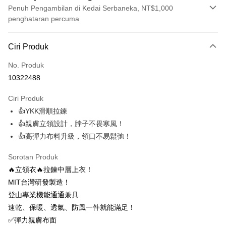
Penuh Pengambilan di Kedai Serbaneka, NT$1,000
penghataran percuma
Kaedah Pembayaran
Ciri Produk
Kad Kredit (Bayaran Penuh)
No. Produk
Ansuran Kad Kredit
10322488
3 ansuran pada kadar faedah 0,
NT$626
setiap ansuran
Ciri Produk
21 Bank
6 ansuran pada kadar faedah 0,
NT$313
setiap
Taiwan Cooperative Bank
Bank Komersial Pertama
👍YKK滑順拉鍊
Hua Nan Commercial
Chang Hwa Commercial
ansuran
21 Bank
Bank
Bank
👍親膚立領設計，脖子不畏寒風！
12 ansuran pada kadar faedah 0,
NT$156
setiap ansuran
Taiwan Cooperative Bank
Bank Komersial Pertama
The Shanghai
Bank Komersial Taipei
👍高彈力布料升級，領口不易鬆弛！
Hua Nan Commercial Bank
Chang Hwa Commercial Bank
21 Bank
24 ansuran pada kadar faedah 0,
NT$78
setiap
Taiwan Cooperative Bank
Bank Komersial Pertama
Commercial & Savings
Fubon
The Shanghai Commercial &
Bank Komersial Taipei Fubon
Hua Nan Commercial
Chang Hwa Commercial
ansuran
Bank
20 Bank
Sorotan Produk
Savings Bank
Bank
Bank
Bank Cathay United
Mega International
🔥立領衣🔥拉鍊中層上衣！
Taiwan Cooperative Bank
Bank Komersial Pertama
Bank Cathay United
Mega International Commercial
Pengambilan di Kedai Serbaneka
The Shanghai
Bank Komersial Taipei
Commercial Bank
Hua Nan Commercial Bank
Chang Hwa Commercial Bank
MIT台灣研發製造！
Bank
Commercial & Savings
Fubon
Taiwan Business Bank
Taichung Commercial
LINE Pay
The Shanghai Commercial &
Bank Komersial Taipei Fubon
Taiwan Business Bank
Taichung Commercial Bank
登山專業機能通通兼具
Bank
Bank
Savings Bank
HSBC Bank (Taiwan) Limited
Hwatai Bank
速乾、保暖、透氣、防風一件就能滿足！
Bank Cathay United
Mega International
HSBC Bank (Taiwan)
Hwatai Bank
Apple Pay
Mega International Commercial
Taiwan Business Bank
Union Bank of Taiwan
Far Eastern International Bank
Commercial Bank
Limited
✅彈力親膚布面
Bank
Yuanta Commercial Bank
Bank SinoPac