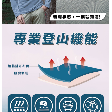
penilaian boleh diberikan.
【Penerangan Kaedah Pembayaran】
1. Pembayaran ansuran tidak digabungkan dalam bil telekomunikasi,
"Pembayaran Ansuran Gogo" akan menghantar SMS peringatan
pembayaran selepas tarikh penyelesaian bulanan.
2. Melalui pautan SMS untuk membuka bil, anda boleh memilih untuk
membayar melalui "Kod bar kedai serbaneka / Kedai rasmi Taiwan
Mobile / Pemindahan bank / Pembayaran J街口 / iPASS MONEY" dan
saluran lain.
【Nota Penting】
1. Perkhidmatan ini disediakan oleh "Taiwan Mobile Co., Ltd." untuk
membolehkan pengguna membeli produk atau perkhidmatan melalui
perkhidmatan ini semasa transaksi, dan kedai akan menyerahkan hak
tuntutan harga jual/beli ansuran kepada syarikat ini untuk membayar bil
menggunakan bil syarikat ini.
2. Berdasarkan tujuan kontrak persetujuan pembayaran menggunakan
"Pembayaran Ansuran Gogo", kedai akan memberikan maklumat peribadi
anda (termasuk nama, telefon atau alamat) kepada Taiwan Mobile untuk
pengumpulan, pemprosesan dan penggunaan, untuk pengesahan,
semakan dan pembetulan data yang diperlukan untuk bil ansuran oleh
Taiwan Mobile.
3. Sila baca syarat perkhidmatan pengguna secara lengkap melalui
pautan berikut: https://oppay.tw/userRule