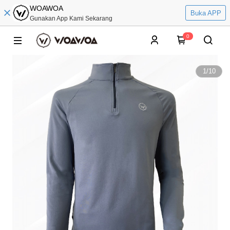
WOAWOA
Buka APP
Gunakan App Kami Sekarang
0
1
/
10