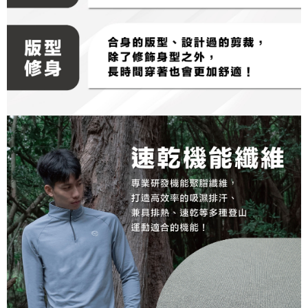
tujuan pengumpulan, pemprosesan dan penggunaan data yang
(https://aftee.tw/privacypolicy/
) untuk maklumat lanjut.
diperlukan untuk pengebilan ansuran, termasuk pengesahan,
pengesahan semula dan pembetulan.
Jumlah yang diperakui untuk pengguna kali pertama yang lulus
kelulusan boleh sehingga NT$10,000. Jika pengguna tidak membuat
Untuk terma perkhidmatan penuh, sila rujuk pautan berikut:
pembayaran dalam tempoh tersebut, yuran pembayaran lewat sebanyak
https://oppay.tw/userRule
" target="_blank" class="link revert-
20% setahun akan dikenakan. Pengguna bawah umur dikehendaki
style">https://oppay.tw/userRule
mendapatkan kebenaran daripada ibu bapa atau penjaga yang sah
untuk menggunakan AFTEE.
【Panduan Penggunaan Pembayaran Ansuran Gogo】
1. Perkhidmatan ini disediakan oleh Taiwan Mobile, pengguna telefon
Sila hubungi NP Taiwan Inc. di
cs_tw@netprotections.co.jp
jika anda
mudah alih boleh segera menggunakan tanpa perlu memohon lagi.
mempunyai sebarang kebimbangan mengenai pemprosesan dan
(Hanya untuk nombor langganan peribadi, tidak terbuka untuk syarikat
penggunaan pada data peribadi. Jika anda tidak bersetuju dengan data
dan kad prabayar)
peribadi yang disenaraikan seperti di atas akan dikumpul dan digunakan
2. Pilihan kaedah pembayaran "Pembayaran Ansuran Gogo", selepas
oleh AFTEE, sila jangan gunakan perkhidmatan ini.
pesanan ditubuhkan, akan secara automatik dialihkan ke proses
transaksi Gogo, selepas pengesahan nombor telefon, pilih bilangan
ansuran yang diingini, tarikh akhir pembayaran, dan setelah
mengesahkan pembayaran, transaksi akan selesai.
3. Jumlah kelulusan sebenar, bilangan ansuran dan jumlah bayaran
adalah berdasarkan halaman pengesahan transaksi seterusnya.
4. Dalam masa 30 minit selepas pesanan ditubuhkan, jika tidak pergi
untuk mengesahkan transaksi atau jika tidak lulus semakan, pesanan
akan dibatalkan secara automatik. Jika terdapat situasi "pindah untuk
semakan khusus" yang tidak lulus, ini menunjukkan bahawa sistem
penilaian tidak mencukupi, tiada penjelasan mengenai kandungan