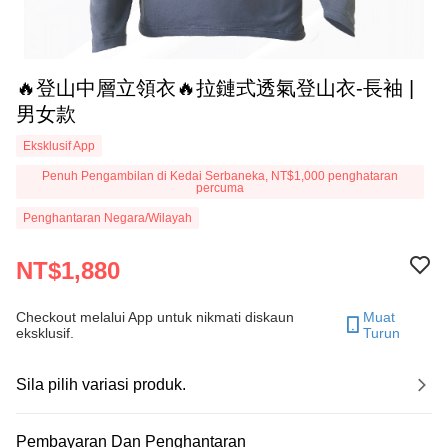
🔥登山中層立領衣🔥拉鏈式透氣登山衣-長袖 |
男女款
Eksklusif App
Penuh Pengambilan di Kedai Serbaneka, NT$1,000 penghataran
percuma
Penghantaran Negara/Wilayah
NT$1,880
Checkout melalui App untuk nikmati diskaun
Muat
eksklusif.
Turun
Sila pilih variasi produk.
Pembayaran Dan Penghantaran