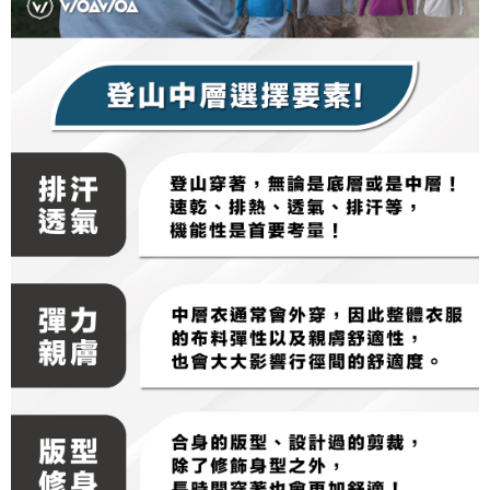
https://aftee.tw/terms/#terms3
３．未成年的使用者請事先徵得法定代理人或監護人之同意方可使用
「AFTEE先享後付」，若未經同意申辦者引起之損失，本公司不負相關責
任。
４．使用「AFTEE先享後付」時，將依據個別帳號之用戶狀況，依本公司即
時審查核予不同之上限額度；若仍有額度不足之情形，本公司將視審查結果
請求用戶進行身份認證。
５．嚴禁一人註冊多個帳號或使用他人資訊註冊。若發現惡意使用之情形，
恩沛科技股份有限公司將有權停止該用戶之使用額度並採取法律行動。