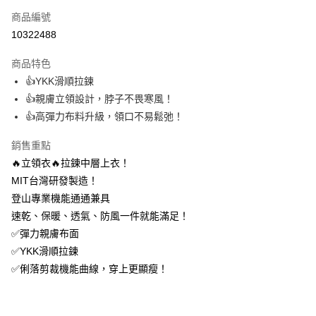
商品編號
信用卡分期付款
10322488
3 期 0 利率 每期
NT$626
21家銀行
商品特色
6 期 0 利率 每期
NT$313
21家銀行
合作金庫商業銀行
第一商業銀行
👍YKK滑順拉鍊
華南商業銀行
彰化商業銀行
12 期 0 利率 每期
NT$156
21家銀行
合作金庫商業銀行
第一商業銀行
👍親膚立領設計，脖子不畏寒風！
上海商業儲蓄銀行
台北富邦商業銀行
華南商業銀行
彰化商業銀行
24 期 0 利率 每期
NT$78
20家銀行
合作金庫商業銀行
第一商業銀行
國泰世華商業銀行
兆豐國際商業銀行
👍高彈力布料升級，領口不易鬆弛！
上海商業儲蓄銀行
台北富邦商業銀行
華南商業銀行
彰化商業銀行
臺灣中小企業銀行
台中商業銀行
合作金庫商業銀行
第一商業銀行
超商取貨付款
國泰世華商業銀行
兆豐國際商業銀行
上海商業儲蓄銀行
台北富邦商業銀行
銷售重點
匯豐（台灣）商業銀行
華泰商業銀行
華南商業銀行
彰化商業銀行
臺灣中小企業銀行
台中商業銀行
國泰世華商業銀行
兆豐國際商業銀行
聯邦商業銀行
遠東國際商業銀行
LINE Pay
上海商業儲蓄銀行
台北富邦商業銀行
🔥立領衣🔥拉鍊中層上衣！
匯豐（台灣）商業銀行
華泰商業銀行
臺灣中小企業銀行
台中商業銀行
元大商業銀行
永豐商業銀行
兆豐國際商業銀行
臺灣中小企業銀行
MIT台灣研發製造！
聯邦商業銀行
遠東國際商業銀行
匯豐（台灣）商業銀行
華泰商業銀行
Apple Pay
玉山商業銀行
星展（台灣）商業銀行
台中商業銀行
匯豐（台灣）商業銀行
元大商業銀行
永豐商業銀行
登山專業機能通通兼具
聯邦商業銀行
遠東國際商業銀行
台新國際商業銀行
中國信託商業銀行
華泰商業銀行
聯邦商業銀行
玉山商業銀行
星展（台灣）商業銀行
悠遊付
速乾、保暖、透氣、防風一件就能滿足！
元大商業銀行
永豐商業銀行
台灣樂天信用卡公司
遠東國際商業銀行
元大商業銀行
台新國際商業銀行
中國信託商業銀行
玉山商業銀行
星展（台灣）商業銀行
✅彈力親膚布面
永豐商業銀行
玉山商業銀行
台灣樂天信用卡公司
大哥付你分期
台新國際商業銀行
中國信託商業銀行
✅YKK滑順拉鍊
星展（台灣）商業銀行
台新國際商業銀行
相關說明
台灣樂天信用卡公司
中國信託商業銀行
台灣樂天信用卡公司
✅俐落剪裁機能曲線，穿上更顯瘦！
【大哥付你分期使用說明】
AFTEE先享後付
1.本服務由台灣大哥大提供，台灣大哥大用戶可立即使用無須另外申請。
2.付款方式選擇「大哥付你分期」，訂單成立後會自動跳轉到大哥付的交易
相關說明
流程，驗證手機門號後，選擇欲分期的期數、繳款截止日，確認付款後即完