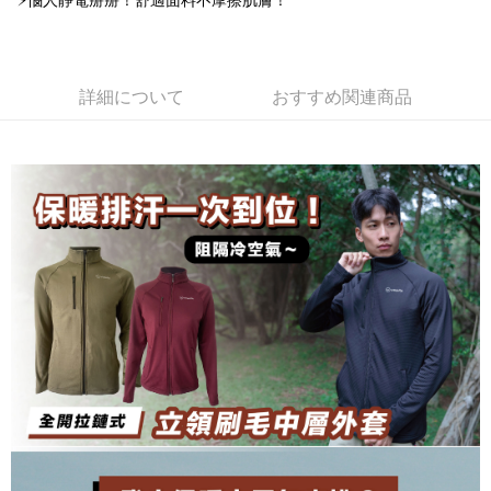
⚡惱人靜電掰掰！舒適面料不摩擦肌膚！
加の申請なしで即時に利用可能です。
説明
2. 支払い方法で「OP Pay Later」を選択すると、注文が成立した後に自動
一、 AFTEE代金後払いについて
的に OP Pay Later の取引プロセスに移行し、携帯番号を確認後、分割払
ATM払い
1.お支払い方法でAFTEE代金後払いを選択すると、携帯電話認証ウィンド
いの回数や支払い期限を選択し、支払いを確認すると取引が完了します。
ウが表示されます。
詳細について
おすすめ関連商品
3. 実際の承認額、分割回数および費用については、後続の取引確認ページ
2.SMSで認証してお支払い手続を進めてください。
配送方法
を基準とします。
3.注文するときのお支払いは不要です。商品はご指定の住所に配送されま
4. 注文成立後30分以内に確認取引を行わない場合や審査が通過しない場
す。
全家取貨付款
合、注文は自動的にキャンセルされます。「転専審査」に未通過の状況が
4.ご注文が完了すると、携帯に支払い通知のSMSが届きます。アプリ会員
発生した場合は、システムの評価基準に達していないことを意味し、評価
配送毎にNT$100、NT$1,000以上で送料無料
の場合は、AFTEE アプリプッシュ通知が届きます。
内容についての説明はいたしかねます。
5.商品受け取り時のお支払いは不要です。商品を確かめてから、SMSまた
付款後全家取貨
はアプリの通知に従って、4大コンビニ、またはATM/オンラインバンキン
グでお支払いください。
配送毎にNT$100、NT$1,000以上で送料無料
【支払い方法の説明】
1. 分割払いの金額は電信請求書に統合されず、「OP Pay Later」は毎月の
代金納付期限は最短で 14 日以内ですので、ご注意ください。AFTEE アプ
7-11取貨付款
締め日後に支払いリマインダーのSMSを送信します。
リをダウンロードして AFTEE 会員になるとお支払い期限を最長 45 日以内
2. SMSのリンクを通じて請求書を開いた後、「コンビニバーコード／台湾
配送毎にNT$100、NT$1,000以上で送料無料
まで延長できます。
大直営店舗／銀行振込／街口支払い／iPASS MONEY」などのチャネルで
支払いを選択できます。
付款後7-11取貨
お支払期限は、ショップが請求した期日と、AFTEEで延長できる日数をも
とに計算されます。AFTEEで注文すると、商品を受け取るまで支払い期限
配送毎にNT$100、NT$1,000以上で送料無料
【注意事項】
を延長できますが、商品を期限内に受け取れない場合があります（例：予
1. 本サービスは「台湾大哥大株式会社」（以下「当社」といいます）によ
約商品や商品到着日が比較的遅い商品）。そのため、商品到着の有無に関
宅配
って提供され、ユーザーが取引時に本サービスを通じて商品やサービスを
わらず、AFTEEで指定された期限内にお支払いください。
購入できるようにし、店舗が売買／分割払い売買の債権を当社に譲渡した
配送毎にNT$100、NT$1,000以上で送料無料
後、契約に基づいて当社の請求書で帳款を支払うことになります。
二、支払い限度額