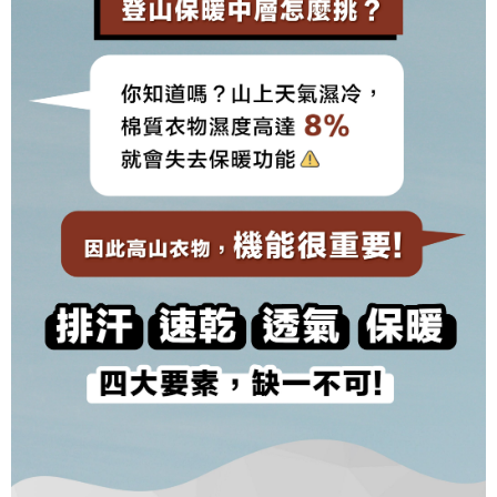
2. 「OP Pay Later」を利用する契約関係の目的から、店舗はあなたの個人
順豐
1.初回 AFTEEを ご利用の際に、認証結果及び当社の審査の結果に基づ
送料を確認
情報（名前、電話または住所を含む）を台湾大哥大に提供し、収集、処理
き、限度額が設定されます。
および利用するために、当社があなた本人と分割請求書に必要な情報の確
2.決済金額は最低NT$20です。
認、照合および修正を行います。
3.現在、台湾の会員のみご利用いただけます。
3. 完全なユーザーサービス規約については、以下のリンクを参照してくだ
さい：
https://oppay.tw/userRule
三、利用規約「AFTEE代金後払い」（以下当サービスという）はネットプ
ロテクションズ（以下 AFTEE という）が提供し、AFTEEが代金を徴収し
ます。当サービスご利用の際に提供しなければならない個人情報（注文者
の氏名、電話番号、受取人の氏名、電話番号、受取人住所を含むがこれに
限らない）は、AFTEEに渡され当サービスで必要な範囲内で利用されま
す。AFTEEの個人情報の収集、処理、利用について、詳細はAFTEE公式ホ
ームページの『個人情報の収集、処理及び利用に関する声明』をご参照く
ださい（
https://aftee.tw/privacypolicy/
）。
AFTEEの初回ご利用の際に、審査を通過すれば、最高額がNT$10,000にな
ります。支払い期限を過ぎた場合、その金額に基づいて年利20%の遅延滞
納金が加算されます。未成年の利用者は、事前に法定代理人または後見人
の同意を得ればAFTEEをご利用いただけます。
個人情報の処理、利用について疑問がある、または関連する法律の権利を
行使したい場合は、ネットプロテクションズ
cs_tw@netprotections.co.jp
にご連絡ください。上記に示した個人情報を、必要な購入注文書とあわせ
てAFTEEにご提供いただく、またはAFTEEにあなたの個人情報の収集、処
理、利用を許可することににご同意いただけない場合は、当サービスを選
択しないでください。