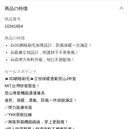
お支払い方法
商品の特徴
クレジットカード1回払い
商品番号
クレジットカード分割払い
10341854
3回払い、金利0、毎回
NT$743
21行の銀行
商品の特徴
6回払い、金利0、毎回
NT$371
21行の銀行
合作金庫商業銀行
第一商業銀行
👍3D網格刷毛加厚設計，防風保暖一次滿足！
華南商業銀行
彰化商業銀行
12回払い、金利0、毎回
NT$185
21行の銀行
合作金庫商業銀行
第一商業銀行
👍親膚立領設計，呵護脖子不畏寒風！
上海商業儲蓄銀行
台北富邦商業銀行
華南商業銀行
彰化商業銀行
24回払い、金利0、毎回
NT$92
20行の銀行
合作金庫商業銀行
第一商業銀行
国泰世華商業銀行
兆豐國際商業銀行
👍高彈力布料升級，領口不易鬆弛！
上海商業儲蓄銀行
台北富邦商業銀行
華南商業銀行
彰化商業銀行
台湾中小企業銀行
台中商業銀行
合作金庫商業銀行
第一商業銀行
コンビニ店頭代金引換
国泰世華商業銀行
兆豐國際商業銀行
上海商業儲蓄銀行
台北富邦商業銀行
HSBC(台湾)商業銀行
華泰商業銀行
セールスポイント
華南商業銀行
彰化商業銀行
台湾中小企業銀行
台中商業銀行
国泰世華商業銀行
兆豐國際商業銀行
聯邦商業銀行
遠東国際商業銀行
LINE Pay
上海商業儲蓄銀行
台北富邦商業銀行
🔥3D網格刷毛🔥立領保暖透氣登山J外套
HSBC(台湾)商業銀行
華泰商業銀行
台湾中小企業銀行
台中商業銀行
元大商業銀行
永豐商業銀行
兆豐國際商業銀行
台湾中小企業銀行
聯邦商業銀行
遠東国際商業銀行
MIT台灣研發製造！
HSBC(台湾)商業銀行
華泰商業銀行
Apple Pay
玉山商業銀行
星展(台湾)商業銀行
台中商業銀行
HSBC(台湾)商業銀行
元大商業銀行
永豐商業銀行
登山專業機能通通兼具
聯邦商業銀行
遠東国際商業銀行
台新國際商業銀行
中国信託商業銀行
華泰商業銀行
聯邦商業銀行
玉山商業銀行
星展(台湾)商業銀行
Easy Wallet
元大商業銀行
永豐商業銀行
速乾、保暖、透氣、防風一件就能滿足！
台湾楽天クレジットカード会社
遠東国際商業銀行
元大商業銀行
台新國際商業銀行
中国信託商業銀行
玉山商業銀行
星展(台湾)商業銀行
✅彈力親膚布面
永豐商業銀行
玉山商業銀行
台湾楽天クレジットカード会社
OP Pay Later
台新國際商業銀行
中国信託商業銀行
星展(台湾)商業銀行
台新國際商業銀行
✅YKK滑順拉鍊
説明
台湾楽天クレジットカード会社
中国信託商業銀行
台湾楽天クレジットカード会社
✅俐落剪裁機能曲線，穿上更顯瘦！
【OP Pay Later 使用説明】
AFTEE代金後払い
1. 本サービスは台湾大哥大によって提供され、台湾大哥大のユーザーは追