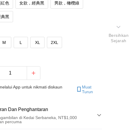
棗紅色
女款，經典黑
男款，橄欖綠
經典黑
Bersihkan
Sejarah
M
L
XL
2XL
elalui App untuk nikmati diskaun
Muat
Turun
ran Dan Penghantaran
gambilan di Kedai Serbaneka, NT$1,000
an percuma