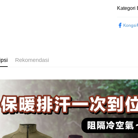
Far Eas
Syarika
Deskripsi
Limi
Bank
Kategori 
Bank S
Taiwan
[Terma Pe
Unio
Bank
DBS Ba
AFTEE
Tais
【登山機
Bank C
Perkhidmat
Deskripsi
Yuan
Syari
Kongsi
pengguna 
Pertama, 
Bank
Raku
Pemindah
Kemudian
Bank
Jika anda 
1. Dengan
Tais
akan menga
pengesaha
Later sele
Syari
2. Anda b
Pilihan 
mudah alih
3. Tiada b
Raku
ipsi
Rekomendasi
akhir pemb
dihantar k
全家取貨
pembayara
4. Setela
NT$100/pe
manakala a
Had kredit
AFTEE.
NT$1,000 
yang diken
5. Tiada b
pada hala
pembayara
付款後全
dalam tal
NT$100/pe
Jika trans
aplikasi A
dibuat, at
NT$1,000 
akan dibat
Sila ambil
peringkat 
bagaimanap
7-11取貨
tidak dipe
dan mendaf
NT$100/pe
pembayara
[Arahan P
NT$1,000 