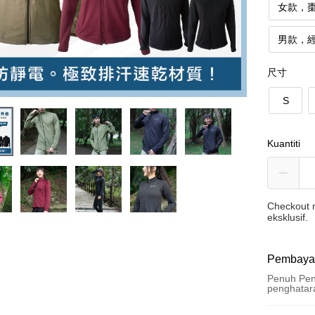
女款，
男款，
尺寸
S
Kuantiti
Checkout m
eksklusif.
Pembaya
Penuh Pen
penghatar