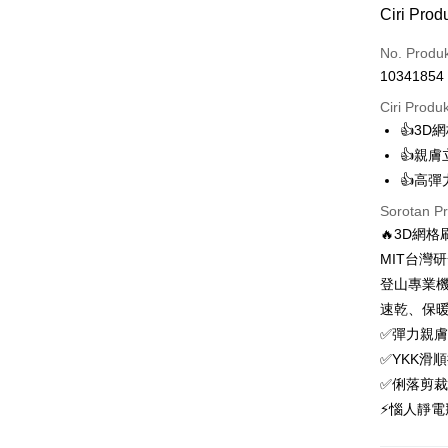
Kaedah 
Ciri Prod
Kad Kredi
No. Produ
10341854
Ansuran K
Ciri Produ
3 ansu
👍3
6 ansu
Taiw
👍親
Hua 
ansura
👍高
Ban
12 ans
Taiwan 
Sorotan P
The 
Hua Na
24 ans
Taiw
Comm
🔥3D網
The Sh
Hua 
ansura
Ban
MIT台灣
Saving
Ban
Bank
登山專業
Taiwan 
Bank Ca
Pengambil
The 
Hua Na
速乾、保
Comm
Taiw
LINE Pay
The Sh
Taiwan 
✅彈力親
Ban
Saving
HSBC Ba
Bank
HSBC
✅YKK滑
Apple Pay
Mega In
Union B
Limi
✅俐落剪
Bank
Yuanta
Taiw
Unio
Easy Walle
⚡惱人靜
Taichu
Bank K
Hwatai
Bank An
OP Pay La
HSBC
Yuan