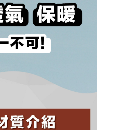
ran ansuran tidak digabungkan dalam bil telekomunikasi,
an Ansuran Gogo" akan menghantar SMS peringatan
 selepas tarikh penyelesaian bulanan.
 pautan SMS untuk membuka bil, anda boleh memilih untuk
elalui "Kod bar kedai serbaneka / Kedai rasmi Taiwan
Pemindahan bank / Pembayaran J街口 / iPASS MONEY" dan
n.
nting】
matan ini disediakan oleh "Taiwan Mobile Co., Ltd." untuk
an pengguna membeli produk atau perkhidmatan melalui
an ini semasa transaksi, dan kedai akan menyerahkan hak
arga jual/beli ansuran kepada syarikat ini untuk membayar bil
n bil syarikat ini.
arkan tujuan kontrak persetujuan pembayaran menggunakan
an Ansuran Gogo", kedai akan memberikan maklumat
nda (termasuk nama, telefon atau alamat) kepada Taiwan
tuk pengumpulan, pemprosesan dan penggunaan, untuk
, semakan dan pembetulan data yang diperlukan untuk bil
eh Taiwan Mobile.
ca syarat perkhidmatan pengguna secara lengkap melalui
kut: https://oppay.tw/userRule