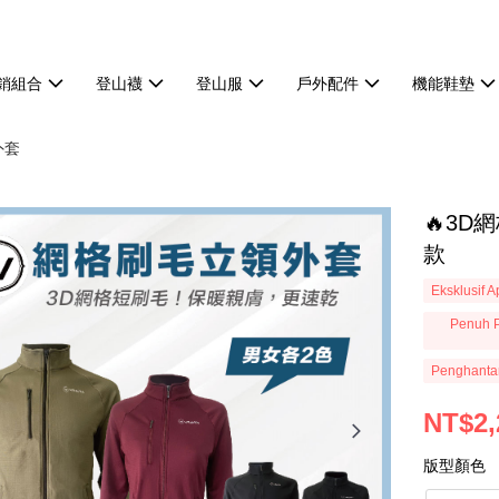
熱銷組合
登山襪
登山服
戶外配件
機能鞋墊
外套
🔥3D
款
Eksklusif 
Penuh P
Penghanta
NT$2,
版型顏色