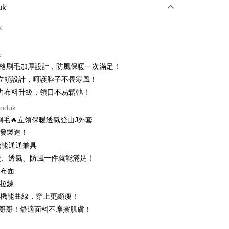
Pembayaran
uk
t (Bayaran Penuh)
k
ad Kredit
k
ran pada kadar faedah 0,
NT$743
setiap ansuran
D網格刷毛加厚設計，防風保暖一次滿足！
21 Bank
ran pada kadar faedah 0,
NT$371
setiap
an Cooperative Bank
Bank Komersial Pertama
膚立領設計，呵護脖子不畏寒風！
Nan Commercial
Chang Hwa Commercial
n
21 Bank
彈力布料升級，領口不易鬆弛！
k
Bank
uran pada kadar faedah 0,
NT$185
setiap ansuran
Cooperative Bank
Bank Komersial Pertama
roduk
Shanghai
Bank Komersial Taipei
n Commercial Bank
Chang Hwa Commercial Bank
21 Bank
uran pada kadar faedah 0,
NT$92
setiap
an Cooperative Bank
Bank Komersial Pertama
ercial & Savings
Fubon
格刷毛🔥立領保暖透氣登山J外套
anghai Commercial &
Bank Komersial Taipei Fubon
Nan Commercial
Chang Hwa Commercial
n
k
20 Bank
研發製造！
s Bank
k
Bank
 Cathay United
Mega International
機能通通兼具
Cooperative Bank
Bank Komersial Pertama
thay United
Mega International Commercial
an di Kedai Serbaneka
Shanghai
Bank Komersial Taipei
Commercial Bank
n Commercial Bank
Chang Hwa Commercial Bank
Bank
暖、透氣、防風一件就能滿足！
ercial & Savings
Fubon
an Business Bank
Taichung Commercial
anghai Commercial &
Bank Komersial Taipei Fubon
Business Bank
Taichung Commercial Bank
膚布面
k
Bank
s Bank
nk (Taiwan) Limited
Hwatai Bank
 Cathay United
Mega International
 Bank (Taiwan)
Hwatai Bank
順拉鍊
ternational Commercial
Taiwan Business Bank
ank of Taiwan
Far Eastern International Bank
Commercial Bank
ted
裁機能曲線，穿上更顯瘦！
 Commercial Bank
Bank SinoPac
an Business Bank
Taichung Commercial
n Bank of Taiwan
Far Eastern International
t
電掰掰！舒適面料不摩擦肌膚！
ng Commercial Bank
HSBC Bank (Taiwan) Limited
omersial E.SUN
DBS Bank
Bank
Bank
 Bank
Union Bank of Taiwan
tarabangsa Taishin
Bank CTBC
ter
 Bank (Taiwan)
Hwatai Bank
ta Commercial Bank
Bank SinoPac