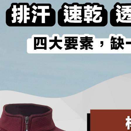
1. Pembaya
"Pembayar
pembayaran
2. Melalui
membayar m
Mobile / 
saluran lai
【Nota Pe
1. Perkhid
membolehk
perkhidmat
tuntutan h
menggunaka
2. Berdas
"Pembayar
peribadi a
Mobile un
pengesahan
ansuran ol
3. Sila ba
pautan beri