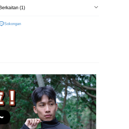
tern International Bank
Yuanta Commercial Bank
t Kad Kredit Rakuten
ted
 Komersial E.SUN
DBS Bank
Berkaitan (1)
inoPac
Bank Komersial E.SUN
nggunaan untuk OP Pay Later]
n Bank of Taiwan
Far Eastern International
 Antarabangsa
Bank CTBC
nk
Bank Antarabangsa Taishin
Bank
hin
能服飾】
👕3D網格刷毛立領外套
TBC
Syarikat Kad Kredit Rakuten
an ini disediakan oleh Taiwan Mobile dan tersedia untuk
ta Commercial Bank
Bank SinoPac
kat Kad Kredit
Sokongan
Taiwan Mobile tanpa memerlukan permohonan tambahan.
Taiwan
Mengenai Perkhidmatan AFTEE Beli Sekarang Bayar
 Komersial E.SUN
DBS Bank
ten Taiwan
an ATM
 Antarabangsa
Bank CTBC
memilih OP Pay Later sebagai kaedah pembayaran, sistem
 memilih AFTEE sebagai kaedah pembayaran, mesej
hin
rahkan anda secara automatik ke proses transaksi OP Pay
n AFTEE akan muncul.
pas pesanan dibuat. Anda perlu mengesahkan nombor telefon
kat Kad Kredit
oleh meneruskan pembayaran selepas pengesahan SMS.
Penghantaran
 anda, memilih bilangan ansuran, dan menetapkan tarikh
ayaran diperlukan apabila pesanan disahkan. Produk akan
ten Taiwan
ayaran. Transaksi akan dianggap selesai setelah
e alamat yang ditetapkan.
付款
n disahkan.
h pesanan disahkan, anda akan menerima SMS pembayaran
sanan | Penghantaran percuma untuk pesanan
hli aplikasi akan menerima pemberitahuan tolak aplikasi
 yang diluluskan, tempoh ansuran yang tersedia, dan yuran
atau lebih
akan adalah tertakluk kepada maklumat yang dinyatakan
ayaran diperlukan apabila anda menerima produk. Sila buat
man pengesahan transaksi seterusnya.
n di empat kedai serbaneka utama, ATM atau perbankan
家取貨
ian dengan SMS pembayaran atau pemberitahuan tolak
sanan | Penghantaran percuma untuk pesanan
aksi tidak disahkan dalam masa 30 minit selepas pesanan
FTEE.
au jika permohonan gagal dalam proses semakan, pesanan
atau lebih
alkan secara automatik. Jika permohonan gagal pada
 perhatian bahawa tempoh pembayaran adalah 14 hari. Walau
"semakan manual", ini bermakna kriteria pemarkahan sistem
un, bagi mereka yang telah memuat turun Aplikasi AFTEE
付款
nuhi; butiran penilaian khusus tidak akan didedahkan.
tar sebagai ahli AFTEE boleh menikmati tempoh
sanan | Penghantaran percuma untuk pesanan
n sehingga 45 hari.
embayaran]
atau lebih