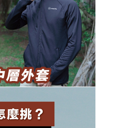
mbayaran dikira dari masa kedai meminta pembayaran anda,
 ansuran melalui OP Pay Later akan dibilkan secara
engan bilangan hari yang boleh dilanjutkan oleh AFTEE.
1取貨
 dan tidak termasuk dalam bil telekom anda. SMS peringatan
h melanjutkan tempoh pembayaran anda sebelum anda
sanan | Penghantaran percuma untuk pesanan
 akan dihantar selepas kitaran bil bulanan.
pesanan. Walau bagaimanapun, tiada jaminan bahawa anda
atau lebih
erima pesanan anda semasa tempoh pembayaran (cth.:
ngakses bil melalui pautan dalam SMS, anda boleh
apesanan atau produk yang mungkin mengambil masa yang
kan pembayaran anda melalui salah satu saluran berikut:
 untuk dihantar). Oleh itu, anda dikehendaki membuat
dai serbaneka, kedai runcit Taiwan Mobile, pemindahan bank,
n kepada AFTEE dalam tempoh sama ada anda menerima
sanan | Penghantaran percuma untuk pesanan
tau iPASS MONEY.
atau lebih
ing]
katan Pembayaran
Kadar Penghantaran
yang diperakui untuk pengguna kali pertama boleh sehingga
n ini disediakan oleh Taiwan Mobile Co., Ltd. (“Syarikat”),
 Amaun diperakui sebenar yang diluluskan akan
olehkan pelanggan membeli barangan atau perkhidmatan
n keputusan pensijilan dan semakan oleh AFTEE.
rkhidmatan ini pada masa transaksi. Hasil daripada
erbelanjaan minimum mestilah lebih besar daripada NT$20.
 atau pembayaran ansuran akan dipindahkan oleh peniaga
sa ini hanya tersedia untuk ahli Taiwan.
arikat, dan pelanggan hendaklah membuat pembayaran
erjanjian menggunakan sistem bil Syarikat.
arat Perkhidmatan
tan AFTEE Beli Sekarang Bayar Kemudian disediakan oleh
nuhi hubungan kontrak yang terjalin melalui persetujuan
, Inc. dan AFTEE akan membuat bil kepada pengguna. AFTEE
n OP Pay Later, peniaga akan memberikan maklumat
gunakan data peribadi yang dikumpul (termasuk nama
nda (termasuk nama, nombor telefon, atau alamat) kepada
o. telefon, nama penerima, no. telefon, alamat penerima)
bagi tujuan pengumpulan, pemprosesan dan penggunaan data
gunaan perkhidmatan. Sila rujuk kepada "Penyata
lukan untuk pengebilan ansuran, termasuk pengesahan,
an Data Peribadi, Pemprosesan, Penggunaan"
n semula dan pembetulan.
ee.tw/privacypolicy/
) untuk maklumat lanjut.