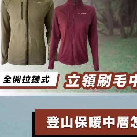
Tempoh pe
Pembayaran
ditambah d
付款後7-1
berasingan
Anda bole
NT$100/pe
pembayaran
menerima 
NT$1,000 
boleh men
Selepas me
produk pr
menyelesai
宅配
lebih lama
kod bar ke
pembayara
NT$100/pe
JKOPay, a
pesanan.
NT$1,000 
[Nota Pent
Kedua, Se
順豐
1. Jumlah 
Perkhidmata
NT$10,000.
yang memb
berdasarka
melalui pe
2. Amaun p
pembelian
3. Pada ma
kepada Sy
mengikut p
Ketiga, Sy
Perkhidma
Untuk meme
NP Taiwan
penggunaa
akan meng
peribadi a
pembeli, n
Syarikat 
untuk peng
yang diper
Pengumpul
pengesaha
(https://aft