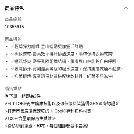
付款方式
商品特色
信用卡一次付款
商品編號
信用卡分期付款
10355915
3 期 0 利率 每期
NT$743
21家銀行
商品特色
6 期 0 利率 每期
NT$371
21家銀行
合作金庫商業銀行
第一商業銀行
✅輕薄彈力組織-登山運動更加靈活舒適
華南商業銀行
彰化商業銀行
12 期 0 利率 每期
NT$185
21家銀行
合作金庫商業銀行
第一商業銀行
✅極致速乾-最高效率排汗排熱速度，隨時保持衣物乾爽!
上海商業儲蓄銀行
台北富邦商業銀行
華南商業銀行
彰化商業銀行
24 期 0 利率 每期
NT$92
20家銀行
合作金庫商業銀行
第一商業銀行
國泰世華商業銀行
兆豐國際商業銀行
✅透氣舒爽-密集孔隙組織結構，肌膚與山林能夠自由呼吸
上海商業儲蓄銀行
台北富邦商業銀行
華南商業銀行
彰化商業銀行
臺灣中小企業銀行
台中商業銀行
合作金庫商業銀行
第一商業銀行
✅吸濕排汗-實測最高等級的吸水速度，保持肌膚乾燥不黏膩~
超商取貨付款
國泰世華商業銀行
兆豐國際商業銀行
上海商業儲蓄銀行
台北富邦商業銀行
匯豐（台灣）商業銀行
華泰商業銀行
華南商業銀行
彰化商業銀行
臺灣中小企業銀行
台中商業銀行
✅抑菌環境-專業環保材質搭配速乾特性，細菌不易滋生!
國泰世華商業銀行
兆豐國際商業銀行
聯邦商業銀行
遠東國際商業銀行
LINE Pay
上海商業儲蓄銀行
台北富邦商業銀行
匯豐（台灣）商業銀行
華泰商業銀行
臺灣中小企業銀行
台中商業銀行
元大商業銀行
永豐商業銀行
兆豐國際商業銀行
臺灣中小企業銀行
銷售重點
聯邦商業銀行
遠東國際商業銀行
匯豐（台灣）商業銀行
華泰商業銀行
Apple Pay
玉山商業銀行
星展（台灣）商業銀行
台中商業銀行
匯豐（台灣）商業銀行
元大商業銀行
永豐商業銀行
🌟下單一組即為2件
聯邦商業銀行
遠東國際商業銀行
台新國際商業銀行
中國信託商業銀行
華泰商業銀行
聯邦商業銀行
玉山商業銀行
星展（台灣）商業銀行
悠遊付
⚡ELTTOB®再生纖維技術以及環保染料皆獲得GRS國際認證🏅
元大商業銀行
永豐商業銀行
台灣樂天信用卡公司
遠東國際商業銀行
元大商業銀行
台新國際商業銀行
中國信託商業銀行
玉山商業銀行
星展（台灣）商業銀行
⚡打造市售最環保速乾的Hi Cool®專利布料材質
永豐商業銀行
玉山商業銀行
台灣樂天信用卡公司
大哥付你分期
台新國際商業銀行
中國信託商業銀行
⚡100%含量環保再生纖維🌱
星展（台灣）商業銀行
台新國際商業銀行
相關說明
台灣樂天信用卡公司
中國信託商業銀行
台灣樂天信用卡公司
⚡從紡紗到車縫、印花，每個細節都要求最高!
【大哥付你分期使用說明】
AFTEE先享後付
1.本服務由台灣大哥大提供，台灣大哥大用戶可立即使用無須另外申請。