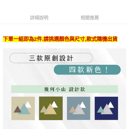
2.付款方式選擇「大哥付你分期」，訂單成立後會自動跳轉到大哥付的交易
相關說明
流程，驗證手機門號後，選擇欲分期的期數、繳款截止日，確認付款後即完
【關於「AFTEE先享後付」】
成交易。
ATM付款
AFTEE先享後付是「在收到商品之後才付款」的支付方式。 讓您購物簡單
詳細說明
相關推薦
3.實際核准額度、可分期數及費用金額請依後續交易確認頁面所載為準。
便利好安心！
4.訂單成立30分鐘內，如未前往確認交易或遇審核未通過，訂單將自動取
１．簡單：不需註冊會員、不需綁卡、不需儲值。
運送方式
消。如遇「轉專審核」未通過狀況，表示未達大哥付你分期系統評分，恕無
２．便利：只要手機號碼，簡訊認證，即可結帳。
法說明評估內容。
３．安心：先確認商品／服務後，再付款。
下單一組即為2件.請挑選顏色與尺寸,款式隨機出貨
全家取貨付款
【繳款方式說明】
1.分期款項不併入電信帳單，「大哥付你分期」於每月結算日後寄送繳費提
每筆NT$100，滿NT$1,000(含以上)免運費
【「AFTEE先享後付」結帳流程】
醒簡訊。
１．於結帳方式選擇「AFTEE先享後付」後，將跳轉至「AFTEE先享後付」
2.透過簡訊連結打開帳單後，可選擇「超商條碼／台灣大直營門市／銀行轉
付款後全家取貨
結帳頁面，進行簡訊認證並確認金額後，即可完成結帳。
帳／街口支付／iPASS MONEY」等通路繳費。
２．訂單成立數日內，您將收到繳費通知簡訊。
每筆NT$100，滿NT$1,000(含以上)免運費
３．收到繳費通知簡訊後14天內，點擊此簡訊中的連結，可透過四大超商／
【注意事項】
ATM／網路銀行／等多元方式進行付款，方視為交易完成。
7-11取貨付款
1.本服務係由「台灣大哥大股份有限公司」（以下簡稱本公司）所提供，讓
※ 請注意：結帳手續完成當下不需立刻繳費，但若您需要取消訂單，請聯絡
用戶於交易時，得透過本服務購買商品或服務，並由商店將買賣／分期付款
每筆NT$100，滿NT$1,000(含以上)免運費
購買商品的店家。未經商家同意取消之訂單仍視為有效，需透過AFTEE先享
買賣價金債權讓與本公司後，依約使用本公司帳單繳交帳款。
後付繳納相關費用。
2.基於同意付款使用「大哥付你分期」之契約關係目的，商店將以您的個人
付款後7-11取貨
※ 交易是否成功請以「AFTEE先享後付 」之結帳頁面顯示為準，若有關於
資料（包含姓名、電話或地址）提供予台灣大哥大進項蒐集、處理及利用，
是否繳費成功／繳費後需取消欲退款等相關疑問，請聯繫「AFTEE先享後付
每筆NT$100，滿NT$1,000(含以上)免運費
由本公司與您本人進行分期帳單所需資料之確認、核對及更正。
客戶支援中心」
https://netprotections.freshdesk.com/support/home
3.完整用戶服務條款，請詳閱以下連結：
https://oppay.tw/userRule
宅配
【注意事項】
１．透過由恩沛科技股份有限公司提供之「AFTEE先享後付」服務完成之交
每筆NT$100，滿NT$1,000(含以上)免運費
易，需依本服務之必要範圍內提供個人資料，並將交易相關給付款項請求債