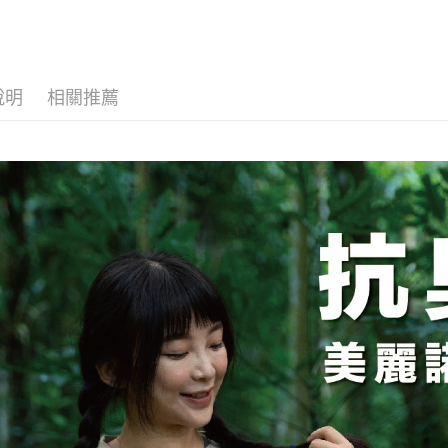
１．簡單
消。如遇
２．便利
運送方式
無法說明
３．安心
【繳款方
全家取貨
1.分期款
【「AFT
醒簡訊。
每筆NT$1
１．於結帳
說明
相關推薦
2.透過簡
付」結帳
帳／街口支
付款後全
２．訂單
３．收到繳
每筆NT$1
【注意事
／ATM／
1.本服務
※ 請注意
7-11取貨
用戶於交
絡購買商品
款買賣價
先享後付
每筆NT$1
2.基於同
※ 交易是
資料（包
是否繳費成
付款後7-1
用，由本
付客戶支
每筆NT$1
3.完整用
【注意事
宅配
１．透過由
交易，需
每筆NT$1
求債權轉
２．關於
順豐
https://aft
３．未成
「AFTE