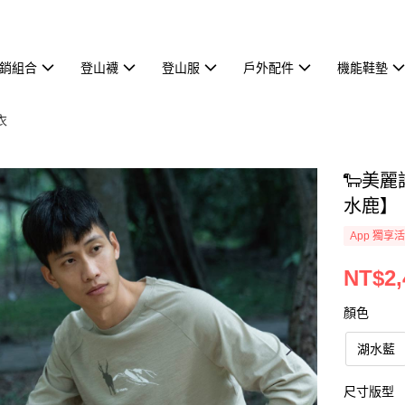
熱銷組合
登山襪
登山服
戶外配件
機能鞋墊
衣
🐑美
水鹿】
App 獨享
NT$2,
顏色
湖水藍
尺寸版型