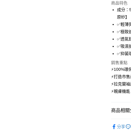
商品特色
3 期 
成分：5
6 期 
合作金
原紗】
華南商
12 期
✅輕薄
合作金
上海商
華南商
✅極致
24 期
合作金
國泰世
上海商
✅透氣
華南商
臺灣中
合作金
超商取貨
國泰世
上海商
✅吸濕
匯豐（
華南商
臺灣中
國泰世
聯邦商
✅抑菌
LINE Pay
上海商
匯豐（
臺灣中
元大商
兆豐國
聯邦商
銷售重點
匯豐（
Apple Pay
玉山商
台中商
元大商
⚡100%
聯邦商
台新國
華泰商
玉山商
悠遊付
元大商
⚡打造市
台灣樂
遠東國
台新國
玉山商
⚡拉克蘭
永豐商
台灣樂
大哥付你
台新國
星展（
⚡親膚機
相關說明
台灣樂
中國信
【大哥付
AFTEE先
1.本服務
2.付款方
相關說明
商品相關分
流程，驗
【關於「A
ATM付款
完成交易
AFTEE
【登山機
3.實際核
便利好安
分享
4.訂單成