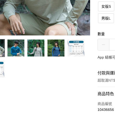
女版S
男版L
數量
App 結
付款與運
超取滿NT$
付款方式
商品特色
信用卡一
商品編號
10436656
信用卡分