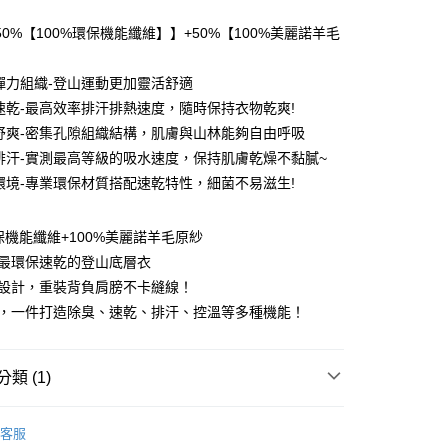
0 利率 每期
NT$826
21家銀行
0%【100%環保機能纖維】】+50%【100%美麗諾羊毛
0 利率 每期
NT$413
21家銀行
庫商業銀行
第一商業銀行
業銀行
彰化商業銀行
 0 利率 每期
NT$206
21家銀行
彈力組織-登山運動更加靈活舒適
庫商業銀行
第一商業銀行
業儲蓄銀行
台北富邦商業銀行
業銀行
彰化商業銀行
速乾-最高效率排汗排熱速度，隨時保持衣物乾爽!
 0 利率 每期
NT$103
20家銀行
庫商業銀行
第一商業銀行
華商業銀行
兆豐國際商業銀行
業儲蓄銀行
台北富邦商業銀行
舒爽-密集孔隙組織結構，肌膚與山林能夠自由呼吸
業銀行
彰化商業銀行
小企業銀行
台中商業銀行
庫商業銀行
第一商業銀行
付款
華商業銀行
兆豐國際商業銀行
業儲蓄銀行
台北富邦商業銀行
排汗-實測最高等級的吸水速度，保持肌膚乾燥不黏膩~
台灣）商業銀行
華泰商業銀行
業銀行
彰化商業銀行
小企業銀行
台中商業銀行
華商業銀行
兆豐國際商業銀行
業銀行
遠東國際商業銀行
環境-專業環保材質搭配速乾特性，細菌不易滋生!
業儲蓄銀行
台北富邦商業銀行
台灣）商業銀行
華泰商業銀行
小企業銀行
台中商業銀行
業銀行
永豐商業銀行
際商業銀行
臺灣中小企業銀行
業銀行
遠東國際商業銀行
台灣）商業銀行
華泰商業銀行
業銀行
星展（台灣）商業銀行
業銀行
匯豐（台灣）商業銀行
業銀行
永豐商業銀行
環保機能纖維+100%美麗諾羊毛原紗
業銀行
遠東國際商業銀行
際商業銀行
中國信託商業銀行
業銀行
聯邦商業銀行
業銀行
星展（台灣）商業銀行
業銀行
永豐商業銀行
售最環保速乾的登山底層衣
天信用卡公司
際商業銀行
元大商業銀行
際商業銀行
中國信託商業銀行
業銀行
星展（台灣）商業銀行
袖設計，重裝背負肩膀不卡縫線！
業銀行
玉山商業銀行
天信用卡公司
分期
際商業銀行
中國信託商業銀行
台灣）商業銀行
台新國際商業銀行
能，一件打造除臭、速乾、排汗、控溫等多種機能！
天信用卡公司
託商業銀行
台灣樂天信用卡公司
你分期使用說明】
享後付
由台灣大哥大提供，台灣大哥大用戶可立即使用無須另外申請。
式選擇「大哥付你分期」，訂單成立後會自動跳轉到大哥付的交易
類 (1)
證手機門號後，選擇欲分期的期數、繳款截止日，確認付款後即
FTEE先享後付」】
。
先享後付是「在收到商品之後才付款」的支付方式。 讓您購物簡單
能服飾】
長袖款🐑美麗諾羊毛速乾底層衣
准額度、可分期數及費用金額請依後續交易確認頁面所載為準。
心！
客服
立30分鐘內，如未前往確認交易或遇審核未通過，訂單將自動取