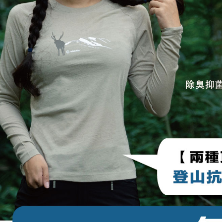
任。
４．使用「
即時審查
結果請求
５．嚴禁
形，恩沛
動。