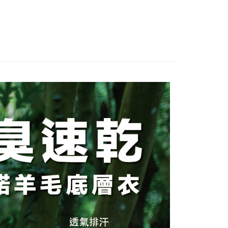
：不需註冊會員、不需綁卡、不需儲值。
「轉專審核」未通過狀況，表示未達大哥付你分期系統評分，恕
：只要手機號碼，簡訊認證，即可結帳。
評估內容。
：先確認商品／服務後，再付款。
式說明】
付款
項不併入電信帳單，「大哥付你分期」於每月結算日後寄送繳費提
EE先享後付」結帳流程】
00，滿NT$1,000(含以上)免運費
方式選擇「AFTEE先享後付」後，將跳轉至「AFTEE先享後
訊連結打開帳單後，可選擇「超商條碼／台灣大直營門市／銀行轉
頁面，進行簡訊認證並確認金額後，即可完成結帳。
付／iPASS MONEY」等通路繳費。
家取貨
成立數日內，您將收到繳費通知簡訊。
費通知簡訊後14天內，點擊此簡訊中的連結，可透過四大超商
00，滿NT$1,000(含以上)免運費
項】
網路銀行／等多元方式進行付款，方視為交易完成。
係由「台灣大哥大股份有限公司」（以下簡稱本公司）所提供，讓
：結帳手續完成當下不需立刻繳費，但若您需要取消訂單，請聯
付款
易時，得透過本服務購買商品或服務，並由商店將買賣／分期付
的店家。未經商家同意取消之訂單仍視為有效，需透過AFTEE
金債權讓與本公司後，依約使用本公司帳單繳交帳款。
繳納相關費用。
00，滿NT$1,000(含以上)免運費
意付款使用「大哥付你分期」之契約關係目的，商店將以您的個人
否成功請以「AFTEE先享後付 」之結帳頁面顯示為準，若有關於
含姓名、電話或地址）提供予台灣大哥大進項蒐集、處理及利
功／繳費後需取消欲退款等相關疑問，請聯繫「AFTEE先享後
1取貨
公司與您本人進行分期帳單所需資料之確認、核對及更正。
援中心」
https://netprotections.freshdesk.com/support/home
00，滿NT$1,000(含以上)免運費
戶服務條款，請詳閱以下連結：
https://oppay.tw/userRule
項】
恩沛科技股份有限公司提供之「AFTEE先享後付」服務完成之
依本服務之必要範圍內提供個人資料，並將交易相關給付款項請
00，滿NT$1,000(含以上)免運費
讓予恩沛科技股份有限公司。
個人資料處理事宜，請瀏覽以下網址：
查看運費
ee.tw/terms/#terms3
年的使用者請事先徵得法定代理人或監護人之同意方可使用
E先享後付」，若未經同意申辦者引起之損失，本公司不負相關責