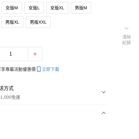
女版M
女版L
女版XL
男版M
男版XL
男版XXL
清除
紀錄
帳可享專屬活動優惠價
立即下載
送方式
1,000免運
次付款
期付款