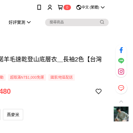
0
中文 (繁體)
好評實測
麗諾羊毛速乾登山底層衣＿長袖2色【台灣
活動
超取滿NT$1,000免運
國家/地區配送
480
燕麥米