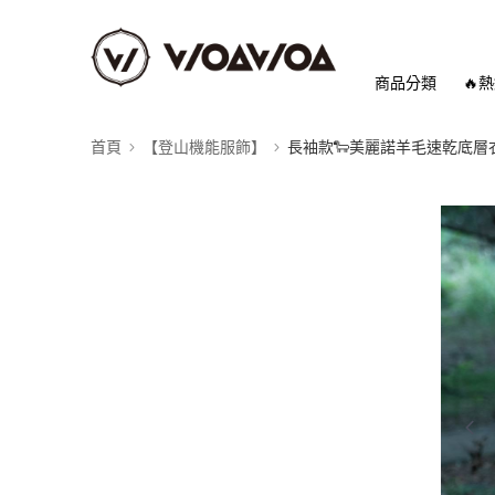
商品分類
🔥
首頁
【登山機能服飾】
長袖款🐑美麗諾羊毛速乾底層