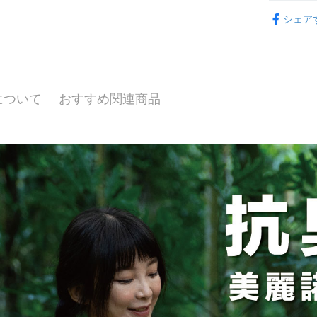
ATM払い
動的に OP
1.お支払
【登山機
払いの回
ドウが表
シェア
す。
2.SMS
3. 実際
3.注文す
配送方法
ジを基準
す。
4. 注文
4.ご注文
全家取貨
合、注文
員の場合は
が発生し
配送毎にNT
5.商品受
について
おすすめ関連商品
評価内容
たはアプリ
付款後全
ングでお
配送毎にNT
【支払い
代金納付期
1. 分割払
プリをダウ
7-11取貨
の締め日後
以内まで
2. SM
配送毎にNT
湾大直営店
お支払期限
で支払い
付款後7-1
もとに計算
期限を延
配送毎にNT
【注意事
（例：予
1. 本サ
の有無に関
宅配
よって提
スを購入
二、支払
配送毎にNT
渡した後
1.初回 
す。
き、限度
順豐
2. 「OP
2.決済金額