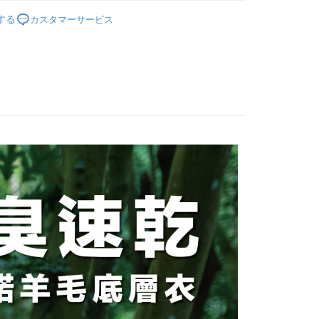
 Pay Later の取引プロセスに移行し、携帯番号を確認後、分割
い方法でAFTEE代金後払いを選択すると、携帯電話認証ウィン
能服飾】
長袖款🐑美麗諾羊毛速乾底層衣
数や支払い期限を選択し、支払いを確認すると取引が完了しま
示されます。
する
カスタマーサービス
で認証してお支払い手続を進めてください。
の承認額、分割回数および費用については、後続の取引確認ペー
るときのお支払いは不要です。商品はご指定の住所に配送されま
とします。
成立後30分以内に確認取引を行わない場合や審査が通過しない場
が完了すると、携帯に支払い通知のSMSが届きます。アプリ会
付款
は自動的にキャンセルされます。「転専審査」に未通過の状況
、AFTEE アプリプッシュ通知が届きます。
た場合は、システムの評価基準に達していないことを意味し、
$100、NT$1,000以上で送料無料
け取り時のお支払いは不要です。商品を確かめてから、SMSま
についての説明はいたしかねます。
の通知に従って、4大コンビニ、またはATM/オンラインバンキ
家取貨
支払いください。
$100、NT$1,000以上で送料無料
方法の説明】
限は最短で 14 日以内ですので、ご注意ください。AFTEE ア
いの金額は電信請求書に統合されず、「OP Pay Later」は毎月
ンロードして AFTEE 会員になるとお支払い期限を最長 45 日
付款
に支払いリマインダーのSMSを送信します。
延長できます。
Sのリンクを通じて請求書を開いた後、「コンビニバーコード／台
$100、NT$1,000以上で送料無料
舗／銀行振込／街口支払い／iPASS MONEY」などのチャネル
は、ショップが請求した期日と、AFTEEで延長できる日数を
を選択できます。
1取貨
されます。AFTEEで注文すると、商品を受け取るまで支払い
長できますが、商品を期限内に受け取れない場合があります
$100、NT$1,000以上で送料無料
項】
約商品や商品到着日が比較的遅い商品）。そのため、商品到着
ービスは「台湾大哥大株式会社」（以下「当社」といいます）に
わらず、AFTEEで指定された期限内にお支払いください。
供され、ユーザーが取引時に本サービスを通じて商品やサービ
できるようにし、店舗が売買／分割払い売買の債権を当社に譲
い限度額
$100、NT$1,000以上で送料無料
、契約に基づいて当社の請求書で帳款を支払うことになりま
AFTEEを ご利用の際に、認証結果及び当社の審査の結果に基づ
額が設定されます。
送料を確認
 Pay Later」を利用する契約関係の目的から、店舗はあなたの個
は最低NT$20です。