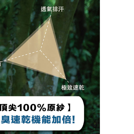
名前、電話または住所を含む）を台湾大哥大に提供し、収集、
台湾の会員のみご利用いただけます。
び利用するために、当社があなた本人と分割請求書に必要な情
、照合および修正を行います。
約「AFTEE代金後払い」（以下当サービスという）はネット
なユーザーサービス規約については、以下のリンクを参照してく
ョンズ（以下 AFTEE という）が提供し、AFTEEが代金を徴収
tps://oppay.tw/userRule
当サービスご利用の際に提供しなければならない個人情報（注
名、電話番号、受取人の氏名、電話番号、受取人住所を含むが
ない）は、AFTEEに渡され当サービスで必要な範囲内で利用
AFTEEの個人情報の収集、処理、利用について、詳細は
公式ホームページの『個人情報の収集、処理及び利用に関する声
参照ください（
https://aftee.tw/privacypolicy/
）。
の初回ご利用の際に、審査を通過すれば、最高額がNT$10,000に
支払い期限を過ぎた場合、その金額に基づいて年利20%の遅
が加算されます。未成年の利用者は、事前に法定代理人または
意を得ればAFTEEをご利用いただけます。
の処理、利用について疑問がある、または関連する法律の権利
たい場合は、ネットプロテクションズ
rotections.co.jp
にご連絡ください。上記に示した個人情報
購入注文書とあわせてAFTEEにご提供いただく、または
にあなたの個人情報の収集、処理、利用を許可することににご同
けない場合は、当サービスを選択しないでください。