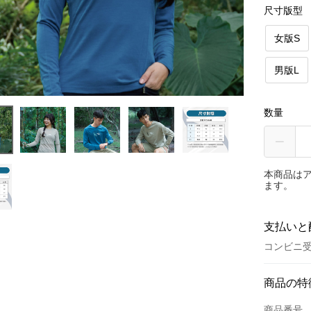
尺寸版型
女版S
男版L
数量
本商品は
ます。
支払いと
コンビニ受
お支払い
商品の特
クレジット
商品番号