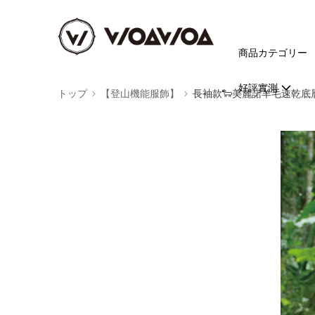
商品カテゴリー
好評實測
トップ
【登山機能服飾】
長袖款🐑美麗諾羊毛速乾底