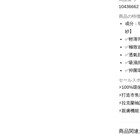
10436662
クレジッ
商品の特
3回払
成分：5
6回払
合作金
紗】
華南商
12回
合作金
✅輕薄
上海商
華南商
24回
✅極致
合作金
国泰世
上海商
華南商
✅透氣
台湾中
合作金
コンビニ
国泰世
上海商
✅吸濕
HSBC
華南商
台湾中
国泰世
聯邦商
LINE Pay
上海商
✅抑菌
HSBC
台湾中
元大商
兆豐國
聯邦商
セールス
HSBC
Apple Pay
玉山商
台中商
元大商
⚡100%
聯邦商
台新國
華泰商
玉山商
Easy Walle
元大商
⚡打造市
台湾楽
遠東国
台新國
玉山商
⚡拉克蘭
永豐商
台湾楽
OP Pay La
台新國
星展(台
⚡親膚機
説明
台湾楽
中国信
【OP Pay
AFTEE
1. 本サ
追加の申
説明
商品関連
2. 支払い
一、 AF