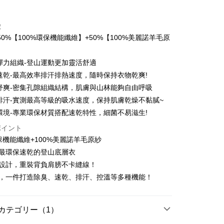
トカード分割払い
徴
い、金利0、毎回
NT$826
21行の銀行
0%【100%環保機能纖維】+50%【100%美麗諾羊毛原
い、金利0、毎回
NT$413
21行の銀行
庫商業銀行
第一商業銀行
業銀行
彰化商業銀行
払い、金利0、毎回
NT$206
21行の銀行
庫商業銀行
第一商業銀行
彈力組織-登山運動更加靈活舒適
業儲蓄銀行
台北富邦商業銀行
業銀行
彰化商業銀行
払い、金利0、毎回
速乾-最高效率排汗排熱速度，隨時保持衣物乾爽!
NT$103
20行の銀行
庫商業銀行
第一商業銀行
華商業銀行
兆豐國際商業銀行
業儲蓄銀行
台北富邦商業銀行
業銀行
彰化商業銀行
舒爽-密集孔隙組織結構，肌膚與山林能夠自由呼吸
小企業銀行
台中商業銀行
庫商業銀行
第一商業銀行
店頭代金引換
華商業銀行
兆豐國際商業銀行
業儲蓄銀行
台北富邦商業銀行
排汗-實測最高等級的吸水速度，保持肌膚乾燥不黏膩~
(台湾)商業銀行
華泰商業銀行
業銀行
彰化商業銀行
小企業銀行
台中商業銀行
華商業銀行
兆豐國際商業銀行
業銀行
遠東国際商業銀行
業儲蓄銀行
台北富邦商業銀行
環境-專業環保材質搭配速乾特性，細菌不易滋生!
(台湾)商業銀行
華泰商業銀行
小企業銀行
台中商業銀行
業銀行
永豐商業銀行
際商業銀行
台湾中小企業銀行
業銀行
遠東国際商業銀行
ポイント
(台湾)商業銀行
華泰商業銀行
業銀行
星展(台湾)商業銀行
業銀行
HSBC(台湾)商業銀行
業銀行
永豐商業銀行
環保機能纖維+100%美麗諾羊毛原紗
業銀行
遠東国際商業銀行
際商業銀行
中国信託商業銀行
業銀行
聯邦商業銀行
業銀行
星展(台湾)商業銀行
t
業銀行
永豐商業銀行
售最環保速乾的登山底層衣
天クレジットカード会社
際商業銀行
元大商業銀行
際商業銀行
中国信託商業銀行
業銀行
星展(台湾)商業銀行
袖設計，重裝背負肩膀不卡縫線！
業銀行
玉山商業銀行
天クレジットカード会社
ter
際商業銀行
中国信託商業銀行
湾)商業銀行
台新國際商業銀行
能，一件打造除臭、速乾、排汗、控溫等多種機能！
天クレジットカード会社
託商業銀行
台湾楽天クレジットカード会社
 Later 使用説明】
代金後払い
ービスは台湾大哥大によって提供され、台湾大哥大のユーザーは
請なしで即時に利用可能です。
カテゴリー（1）
方法で「OP Pay Later」を選択すると、注文が成立した後に自
TEE代金後払いについて