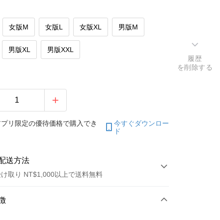
女版M
女版L
女版XL
男版M
男版XL
男版XXL
履歴
を削除する
アプリ限定の優待価格で購入でき
今すぐダウンロー
ド
配送方法
け取り NT$1,000以上で送料無料
方法
徴
カード1回払い