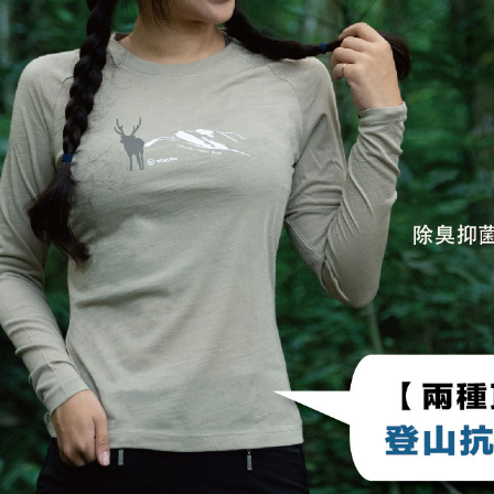
人情報（
3.現在、
処理およ
報の確認
三、利用規
3. 完全
プロテクシ
ださい：
ht
します。
文者の氏
これに限ら
されます。
AFTEE
明』をご
AFTEE
なります。
延滞納金
後見人の同
個人情報
を行使し
cs_tw@netp
を、必要な
AFTEE
意いただ