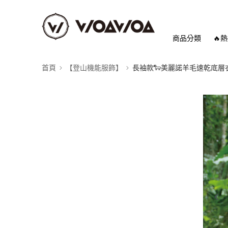
商品分類
🔥
首頁
【登山機能服飾】
長袖款🐑美麗諾羊毛速乾底層