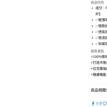
商品特色
3 期 
成分：5
6 期 
合作金
紗】
華南商
12 期
✅輕薄
合作金
上海商
華南商
✅極致
24 期
合作金
國泰世
上海商
✅透氣
華南商
臺灣中
合作金
超商取貨
國泰世
上海商
✅吸濕
匯豐（
華南商
臺灣中
國泰世
聯邦商
✅抑菌
LINE Pay
上海商
匯豐（
臺灣中
元大商
兆豐國
聯邦商
銷售重點
匯豐（
Apple Pay
玉山商
台中商
元大商
⚡100%
聯邦商
台新國
華泰商
玉山商
悠遊付
元大商
⚡打造市
台灣樂
遠東國
台新國
玉山商
⚡拉克蘭
永豐商
台灣樂
大哥付你
台新國
星展（
⚡親膚機
相關說明
台灣樂
中國信
【大哥付
AFTEE先
1.本服務
2.付款方
相關說明
商品相關分
流程，驗
【關於「A
ATM付款
完成交易
AFTEE
【登山機
3.實際核
便利好安
分享
4.訂單成