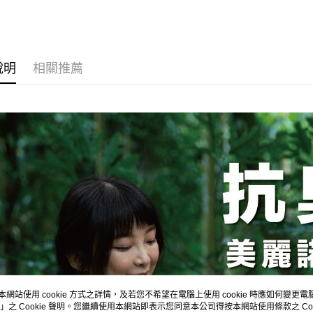
１．簡單
消。如遇
２．便利
運送方式
無法說明
３．安心
【繳款方
全家取貨
1.分期款
【「AFT
醒簡訊。
每筆NT$1
１．於結帳
說明
相關推薦
2.透過簡
付」結帳
帳／街口支
付款後全
２．訂單
３．收到繳
每筆NT$1
【注意事
／ATM／
1.本服務
※ 請注意
7-11取貨
用戶於交
絡購買商品
款買賣價
先享後付
每筆NT$1
2.基於同
※ 交易是
資料（包
是否繳費成
付款後7-1
用，由本
付客戶支
每筆NT$1
3.完整用
【注意事
宅配
１．透過由
交易，需
每筆NT$1
求債權轉
２．關於
順豐
https://aft
３．未成
本網站使用 cookie 方式之詳情，及若您不希望在電腦上使用 cookie 時應如何變更電腦的
「AFTE
」之 Cookie 聲明。您繼續使用本網站即表示您同意本公司得按本網站使用條款之 Coo