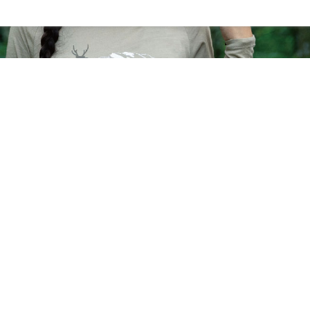
任。
４．使用「
即時審查
結果請求
５．嚴禁
形，恩沛
動。