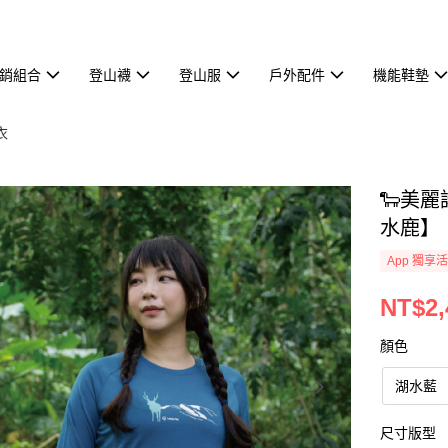
熱銷組合
登山襪
登山服
戶外配件
機能鞋墊
衣
🐑美
水鹿】
App 獨享
NT$2,
顏色
湖水藍
尺寸版型