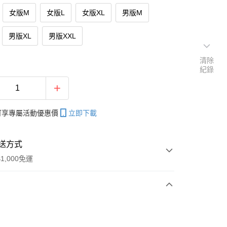
女版M
女版L
女版XL
男版M
男版XL
男版XXL
清除
紀錄
帳可享專屬活動優惠價
立即下載
送方式
1,000免運
次付款
期付款