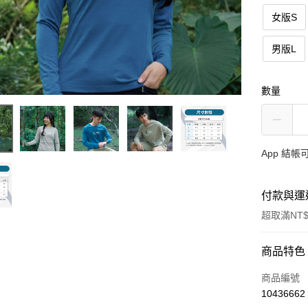
女版S
男版L
數量
App 結
付款與運
超取滿NT$
付款方式
商品特色
信用卡一
商品編號
10436662
信用卡分