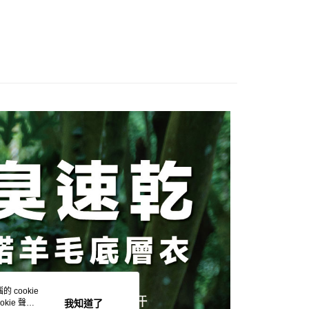
：不需註冊會員、不需綁卡、不需儲值。
「轉專審核」未通過狀況，表示未達大哥付你分期系統評分，恕
：只要手機號碼，簡訊認證，即可結帳。
評估內容。
：先確認商品／服務後，再付款。
式說明】
付款
項不併入電信帳單，「大哥付你分期」於每月結算日後寄送繳費提
EE先享後付」結帳流程】
00，滿NT$1,000(含以上)免運費
方式選擇「AFTEE先享後付」後，將跳轉至「AFTEE先享後
訊連結打開帳單後，可選擇「超商條碼／台灣大直營門市／銀行轉
頁面，進行簡訊認證並確認金額後，即可完成結帳。
付／iPASS MONEY」等通路繳費。
家取貨
成立數日內，您將收到繳費通知簡訊。
費通知簡訊後14天內，點擊此簡訊中的連結，可透過四大超商
00，滿NT$1,000(含以上)免運費
項】
網路銀行／等多元方式進行付款，方視為交易完成。
係由「台灣大哥大股份有限公司」（以下簡稱本公司）所提供，讓
：結帳手續完成當下不需立刻繳費，但若您需要取消訂單，請聯
付款
易時，得透過本服務購買商品或服務，並由商店將買賣／分期付
的店家。未經商家同意取消之訂單仍視為有效，需透過AFTEE
金債權讓與本公司後，依約使用本公司帳單繳交帳款。
繳納相關費用。
00，滿NT$1,000(含以上)免運費
意付款使用「大哥付你分期」之契約關係目的，商店將以您的個人
否成功請以「AFTEE先享後付 」之結帳頁面顯示為準，若有關於
含姓名、電話或地址）提供予台灣大哥大進項蒐集、處理及利
功／繳費後需取消欲退款等相關疑問，請聯繫「AFTEE先享後
1取貨
公司與您本人進行分期帳單所需資料之確認、核對及更正。
援中心」
https://netprotections.freshdesk.com/support/home
00，滿NT$1,000(含以上)免運費
戶服務條款，請詳閱以下連結：
https://oppay.tw/userRule
項】
恩沛科技股份有限公司提供之「AFTEE先享後付」服務完成之
依本服務之必要範圍內提供個人資料，並將交易相關給付款項請
00，滿NT$1,000(含以上)免運費
讓予恩沛科技股份有限公司。
個人資料處理事宜，請瀏覽以下網址：
查看運費
ee.tw/terms/#terms3
年的使用者請事先徵得法定代理人或監護人之同意方可使用
 cookie
E先享後付」，若未經同意申辦者引起之損失，本公司不負相關責
kie 聲明
我知道了