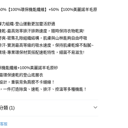
0 利率 每期
NT$826
21家銀行
0%【100%環保機能纖維】+50%【100%美麗諾羊毛原
0 利率 每期
NT$413
21家銀行
庫商業銀行
第一商業銀行
業銀行
彰化商業銀行
 0 利率 每期
NT$206
21家銀行
彈力組織-登山運動更加靈活舒適
庫商業銀行
第一商業銀行
業儲蓄銀行
台北富邦商業銀行
業銀行
彰化商業銀行
速乾-最高效率排汗排熱速度，隨時保持衣物乾爽!
 0 利率 每期
NT$103
20家銀行
庫商業銀行
第一商業銀行
華商業銀行
兆豐國際商業銀行
業儲蓄銀行
台北富邦商業銀行
舒爽-密集孔隙組織結構，肌膚與山林能夠自由呼吸
業銀行
彰化商業銀行
小企業銀行
台中商業銀行
庫商業銀行
第一商業銀行
付款
華商業銀行
兆豐國際商業銀行
業儲蓄銀行
台北富邦商業銀行
排汗-實測最高等級的吸水速度，保持肌膚乾燥不黏膩~
台灣）商業銀行
華泰商業銀行
業銀行
彰化商業銀行
小企業銀行
台中商業銀行
華商業銀行
兆豐國際商業銀行
業銀行
遠東國際商業銀行
環境-專業環保材質搭配速乾特性，細菌不易滋生!
業儲蓄銀行
台北富邦商業銀行
台灣）商業銀行
華泰商業銀行
小企業銀行
台中商業銀行
業銀行
永豐商業銀行
際商業銀行
臺灣中小企業銀行
業銀行
遠東國際商業銀行
台灣）商業銀行
華泰商業銀行
業銀行
星展（台灣）商業銀行
業銀行
匯豐（台灣）商業銀行
業銀行
永豐商業銀行
環保機能纖維+100%美麗諾羊毛原紗
業銀行
遠東國際商業銀行
際商業銀行
中國信託商業銀行
業銀行
聯邦商業銀行
業銀行
星展（台灣）商業銀行
業銀行
永豐商業銀行
售最環保速乾的登山底層衣
天信用卡公司
際商業銀行
元大商業銀行
際商業銀行
中國信託商業銀行
業銀行
星展（台灣）商業銀行
袖設計，重裝背負肩膀不卡縫線！
業銀行
玉山商業銀行
天信用卡公司
分期
際商業銀行
中國信託商業銀行
台灣）商業銀行
台新國際商業銀行
能，一件打造除臭、速乾、排汗、控溫等多種機能！
天信用卡公司
託商業銀行
台灣樂天信用卡公司
你分期使用說明】
享後付
由台灣大哥大提供，台灣大哥大用戶可立即使用無須另外申請。
式選擇「大哥付你分期」，訂單成立後會自動跳轉到大哥付的交易
類 (1)
證手機門號後，選擇欲分期的期數、繳款截止日，確認付款後即
FTEE先享後付」】
。
先享後付是「在收到商品之後才付款」的支付方式。 讓您購物簡單
能服飾】
長袖款🐑美麗諾羊毛速乾底層衣
准額度、可分期數及費用金額請依後續交易確認頁面所載為準。
心！
客服
立30分鐘內，如未前往確認交易或遇審核未通過，訂單將自動取