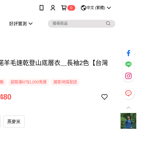
0
中文 (繁體)
好評實測
麗諾羊毛速乾登山底層衣＿長袖2色【台灣
活動
超取滿NT$1,000免運
國家/地區配送
480
燕麥米