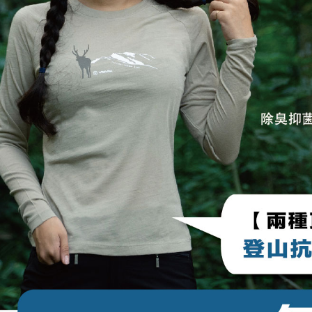
任。
４．使用「
即時審查
結果請求
５．嚴禁
形，恩沛
動。