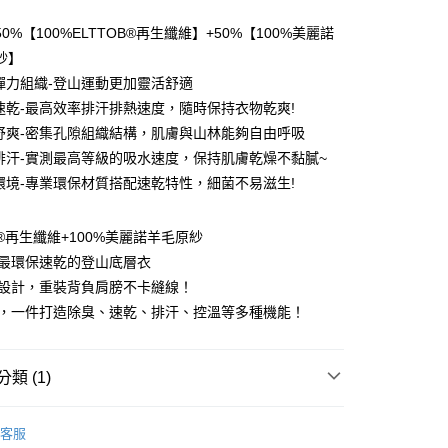
0 利率 每期
NT$826
21家銀行
0%【100%ELTTOB®再生纖維】+50%【100%美麗諾
0 利率 每期
NT$413
21家銀行
庫商業銀行
第一商業銀行
紗】
業銀行
彰化商業銀行
 0 利率 每期
NT$206
21家銀行
彈力組織-登山運動更加靈活舒適
庫商業銀行
第一商業銀行
業儲蓄銀行
台北富邦商業銀行
業銀行
彰化商業銀行
速乾-最高效率排汗排熱速度，隨時保持衣物乾爽!
 0 利率 每期
NT$103
20家銀行
庫商業銀行
第一商業銀行
華商業銀行
兆豐國際商業銀行
業儲蓄銀行
台北富邦商業銀行
舒爽-密集孔隙組織結構，肌膚與山林能夠自由呼吸
業銀行
彰化商業銀行
小企業銀行
台中商業銀行
庫商業銀行
第一商業銀行
付款
華商業銀行
兆豐國際商業銀行
業儲蓄銀行
台北富邦商業銀行
排汗-實測最高等級的吸水速度，保持肌膚乾燥不黏膩~
台灣）商業銀行
華泰商業銀行
業銀行
彰化商業銀行
小企業銀行
台中商業銀行
華商業銀行
兆豐國際商業銀行
業銀行
遠東國際商業銀行
環境-專業環保材質搭配速乾特性，細菌不易滋生!
業儲蓄銀行
台北富邦商業銀行
台灣）商業銀行
華泰商業銀行
小企業銀行
台中商業銀行
業銀行
永豐商業銀行
際商業銀行
臺灣中小企業銀行
業銀行
遠東國際商業銀行
台灣）商業銀行
華泰商業銀行
業銀行
星展（台灣）商業銀行
業銀行
匯豐（台灣）商業銀行
業銀行
永豐商業銀行
OB®再生纖維+100%美麗諾羊毛原紗
業銀行
遠東國際商業銀行
際商業銀行
中國信託商業銀行
業銀行
聯邦商業銀行
業銀行
星展（台灣）商業銀行
業銀行
永豐商業銀行
售最環保速乾的登山底層衣
天信用卡公司
際商業銀行
元大商業銀行
際商業銀行
中國信託商業銀行
業銀行
星展（台灣）商業銀行
袖設計，重裝背負肩膀不卡縫線！
業銀行
玉山商業銀行
天信用卡公司
分期
際商業銀行
中國信託商業銀行
台灣）商業銀行
台新國際商業銀行
能，一件打造除臭、速乾、排汗、控溫等多種機能！
天信用卡公司
託商業銀行
台灣樂天信用卡公司
你分期使用說明】
享後付
由台灣大哥大提供，台灣大哥大用戶可立即使用無須另外申請。
式選擇「大哥付你分期」，訂單成立後會自動跳轉到大哥付的交易
類 (1)
證手機門號後，選擇欲分期的期數、繳款截止日，確認付款後即
FTEE先享後付」】
。
先享後付是「在收到商品之後才付款」的支付方式。 讓您購物簡單
能服飾】
長袖款🐑美麗諾羊毛速乾底層衣
准額度、可分期數及費用金額請依後續交易確認頁面所載為準。
心！
客服
立30分鐘內，如未前往確認交易或遇審核未通過，訂單將自動取