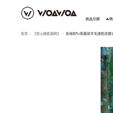
商品分類
🔥
首頁
【登山機能服飾】
長袖款🐑美麗諾羊毛速乾底層