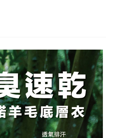
：不需註冊會員、不需綁卡、不需儲值。
「轉專審核」未通過狀況，表示未達大哥付你分期系統評分，恕
：只要手機號碼，簡訊認證，即可結帳。
評估內容。
：先確認商品／服務後，再付款。
式說明】
付款
項不併入電信帳單，「大哥付你分期」於每月結算日後寄送繳費提
EE先享後付」結帳流程】
00，滿NT$1,000(含以上)免運費
方式選擇「AFTEE先享後付」後，將跳轉至「AFTEE先享後
訊連結打開帳單後，可選擇「超商條碼／台灣大直營門市／銀行轉
頁面，進行簡訊認證並確認金額後，即可完成結帳。
付／iPASS MONEY」等通路繳費。
家取貨
成立數日內，您將收到繳費通知簡訊。
費通知簡訊後14天內，點擊此簡訊中的連結，可透過四大超商
00，滿NT$1,000(含以上)免運費
項】
網路銀行／等多元方式進行付款，方視為交易完成。
係由「台灣大哥大股份有限公司」（以下簡稱本公司）所提供，讓
：結帳手續完成當下不需立刻繳費，但若您需要取消訂單，請聯
付款
易時，得透過本服務購買商品或服務，並由商店將買賣／分期付
的店家。未經商家同意取消之訂單仍視為有效，需透過AFTEE
金債權讓與本公司後，依約使用本公司帳單繳交帳款。
繳納相關費用。
00，滿NT$1,000(含以上)免運費
意付款使用「大哥付你分期」之契約關係目的，商店將以您的個人
否成功請以「AFTEE先享後付 」之結帳頁面顯示為準，若有關於
含姓名、電話或地址）提供予台灣大哥大進項蒐集、處理及利
功／繳費後需取消欲退款等相關疑問，請聯繫「AFTEE先享後
1取貨
公司與您本人進行分期帳單所需資料之確認、核對及更正。
援中心」
https://netprotections.freshdesk.com/support/home
00，滿NT$1,000(含以上)免運費
戶服務條款，請詳閱以下連結：
https://oppay.tw/userRule
項】
恩沛科技股份有限公司提供之「AFTEE先享後付」服務完成之
依本服務之必要範圍內提供個人資料，並將交易相關給付款項請
00，滿NT$1,000(含以上)免運費
讓予恩沛科技股份有限公司。
個人資料處理事宜，請瀏覽以下網址：
查看運費
ee.tw/terms/#terms3
年的使用者請事先徵得法定代理人或監護人之同意方可使用
E先享後付」，若未經同意申辦者引起之損失，本公司不負相關責