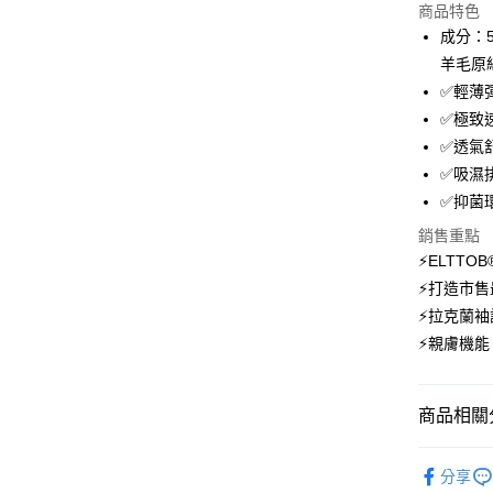
商品特色
3 期 
成分：5
6 期 
合作金
羊毛原
華南商
12 期
✅輕薄
合作金
上海商
華南商
✅極致
24 期
合作金
國泰世
上海商
✅透氣
華南商
臺灣中
合作金
超商取貨
國泰世
上海商
✅吸濕
匯豐（
華南商
臺灣中
國泰世
聯邦商
✅抑菌
LINE Pay
上海商
匯豐（
臺灣中
元大商
兆豐國
聯邦商
銷售重點
匯豐（
Apple Pay
玉山商
台中商
元大商
⚡ELTT
聯邦商
台新國
華泰商
玉山商
悠遊付
元大商
⚡打造市
台灣樂
遠東國
台新國
玉山商
⚡拉克蘭
永豐商
台灣樂
大哥付你
台新國
星展（
⚡親膚機
相關說明
台灣樂
中國信
【大哥付
AFTEE先
1.本服務
2.付款方
相關說明
商品相關分
流程，驗
【關於「A
ATM付款
完成交易
AFTEE
【登山機
3.實際核
便利好安
分享
4.訂單成