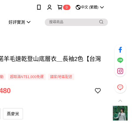
0
中文 (繁體)
好評實測
麗諾羊毛速乾登山底層衣＿長袖2色【台灣
活動
超取滿NT$1,000免運
國家/地區配送
480
燕麥米