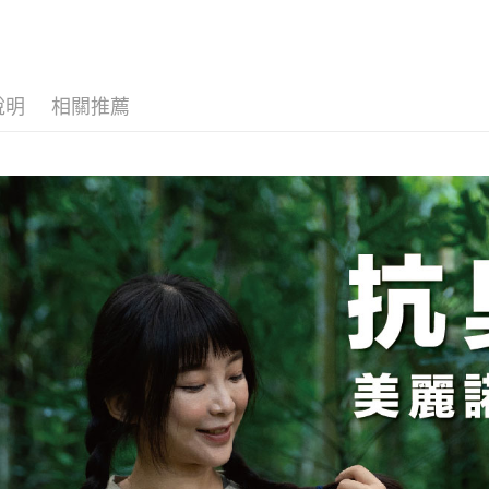
１．簡單
消。如遇
２．便利
運送方式
無法說明
３．安心
【繳款方
全家取貨
1.分期款
【「AFT
醒簡訊。
每筆NT$1
１．於結帳
說明
相關推薦
2.透過簡
付」結帳
帳／街口支
付款後全
２．訂單
３．收到繳
每筆NT$1
【注意事
／ATM／
1.本服務
※ 請注意
7-11取貨
用戶於交
絡購買商品
款買賣價
先享後付
每筆NT$1
2.基於同
※ 交易是
資料（包
是否繳費成
付款後7-1
用，由本
付客戶支
每筆NT$1
3.完整用
【注意事
宅配
１．透過由
交易，需
每筆NT$1
求債權轉
２．關於
順豐
https://aft
３．未成
「AFTE