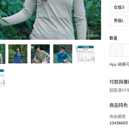
女版S
男版L
數量
App 結
付款與運
超取滿NT$
付款方式
商品特色
信用卡一
商品編號
10436683
信用卡分