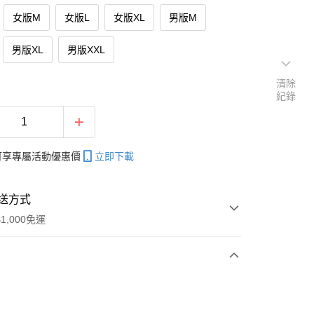
女版M
女版L
女版XL
男版M
男版XL
男版XXL
清除
紀錄
帳可享專屬活動優惠價
立即下載
送方式
1,000免運
次付款
期付款