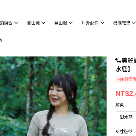
熱銷組合
登山襪
登山服
戶外配件
機能鞋墊
衣
🐑美
水鹿】
App 獨享
NT$2,
顏色
湖水藍
尺寸版型