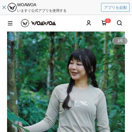
WOAWOA
アプリを起動
いますぐ公式アプリを使用する
0
1
/
6