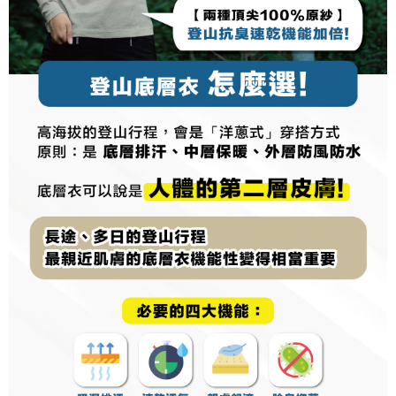
2. 「OP Pay Later」を利用する契約関係の目的から、店舗はあなたの個人
順豐
1.初回 AFTEEを ご利用の際に、認証結果及び当社の審査の結果に基づ
送料を確認
情報（名前、電話または住所を含む）を台湾大哥大に提供し、収集、処理
き、限度額が設定されます。
および利用するために、当社があなた本人と分割請求書に必要な情報の確
2.決済金額は最低NT$20です。
認、照合および修正を行います。
3.現在、台湾の会員のみご利用いただけます。
3. 完全なユーザーサービス規約については、以下のリンクを参照してくだ
さい：
https://oppay.tw/userRule
三、利用規約「AFTEE代金後払い」（以下当サービスという）はネットプ
ロテクションズ（以下 AFTEE という）が提供し、AFTEEが代金を徴収し
ます。当サービスご利用の際に提供しなければならない個人情報（注文者
の氏名、電話番号、受取人の氏名、電話番号、受取人住所を含むがこれに
限らない）は、AFTEEに渡され当サービスで必要な範囲内で利用されま
す。AFTEEの個人情報の収集、処理、利用について、詳細はAFTEE公式ホ
ームページの『個人情報の収集、処理及び利用に関する声明』をご参照く
ださい（
https://aftee.tw/privacypolicy/
）。
AFTEEの初回ご利用の際に、審査を通過すれば、最高額がNT$10,000にな
ります。支払い期限を過ぎた場合、その金額に基づいて年利20%の遅延滞
納金が加算されます。未成年の利用者は、事前に法定代理人または後見人
の同意を得ればAFTEEをご利用いただけます。
個人情報の処理、利用について疑問がある、または関連する法律の権利を
行使したい場合は、ネットプロテクションズ
cs_tw@netprotections.co.jp
にご連絡ください。上記に示した個人情報を、必要な購入注文書とあわせ
てAFTEEにご提供いただく、またはAFTEEにあなたの個人情報の収集、処
理、利用を許可することににご同意いただけない場合は、当サービスを選
択しないでください。