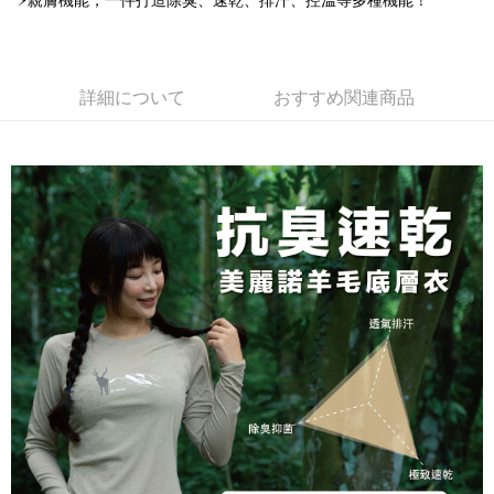
⚡親膚機能，一件打造除臭、速乾、排汗、控溫等多種機能！
加の申請なしで即時に利用可能です。
説明
2. 支払い方法で「OP Pay Later」を選択すると、注文が成立した後に自動
一、 AFTEE代金後払いについて
的に OP Pay Later の取引プロセスに移行し、携帯番号を確認後、分割払
ATM払い
1.お支払い方法でAFTEE代金後払いを選択すると、携帯電話認証ウィンド
いの回数や支払い期限を選択し、支払いを確認すると取引が完了します。
ウが表示されます。
詳細について
おすすめ関連商品
3. 実際の承認額、分割回数および費用については、後続の取引確認ページ
2.SMSで認証してお支払い手続を進めてください。
配送方法
を基準とします。
3.注文するときのお支払いは不要です。商品はご指定の住所に配送されま
4. 注文成立後30分以内に確認取引を行わない場合や審査が通過しない場
す。
全家取貨付款
合、注文は自動的にキャンセルされます。「転専審査」に未通過の状況が
4.ご注文が完了すると、携帯に支払い通知のSMSが届きます。アプリ会員
発生した場合は、システムの評価基準に達していないことを意味し、評価
配送毎にNT$100、NT$1,000以上で送料無料
の場合は、AFTEE アプリプッシュ通知が届きます。
内容についての説明はいたしかねます。
5.商品受け取り時のお支払いは不要です。商品を確かめてから、SMSまた
付款後全家取貨
はアプリの通知に従って、4大コンビニ、またはATM/オンラインバンキン
グでお支払いください。
配送毎にNT$100、NT$1,000以上で送料無料
【支払い方法の説明】
1. 分割払いの金額は電信請求書に統合されず、「OP Pay Later」は毎月の
代金納付期限は最短で 14 日以内ですので、ご注意ください。AFTEE アプ
7-11取貨付款
締め日後に支払いリマインダーのSMSを送信します。
リをダウンロードして AFTEE 会員になるとお支払い期限を最長 45 日以内
2. SMSのリンクを通じて請求書を開いた後、「コンビニバーコード／台湾
配送毎にNT$100、NT$1,000以上で送料無料
まで延長できます。
大直営店舗／銀行振込／街口支払い／iPASS MONEY」などのチャネルで
支払いを選択できます。
付款後7-11取貨
お支払期限は、ショップが請求した期日と、AFTEEで延長できる日数をも
とに計算されます。AFTEEで注文すると、商品を受け取るまで支払い期限
配送毎にNT$100、NT$1,000以上で送料無料
【注意事項】
を延長できますが、商品を期限内に受け取れない場合があります（例：予
1. 本サービスは「台湾大哥大株式会社」（以下「当社」といいます）によ
約商品や商品到着日が比較的遅い商品）。そのため、商品到着の有無に関
宅配
って提供され、ユーザーが取引時に本サービスを通じて商品やサービスを
わらず、AFTEEで指定された期限内にお支払いください。
購入できるようにし、店舗が売買／分割払い売買の債権を当社に譲渡した
配送毎にNT$100、NT$1,000以上で送料無料
後、契約に基づいて当社の請求書で帳款を支払うことになります。
二、支払い限度額