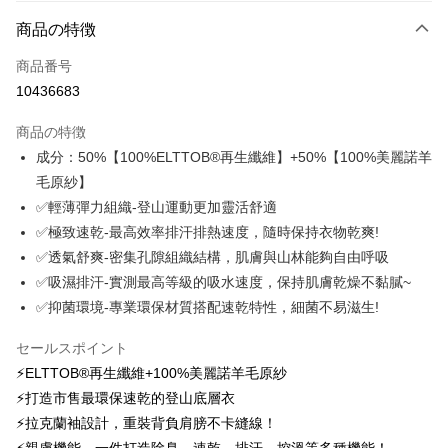
お支払い方法
商品の特徴
クレジットカード1回払い
商品番号
クレジットカード分割払い
10436683
3回払い、金利0、毎回
NT$826
21行の銀行
商品の特徴
6回払い、金利0、毎回
NT$413
21行の銀行
合作金庫商業銀行
第一商業銀行
成分：50%【100%ELTTOB®再生纖維】+50%【100%美麗諾羊
華南商業銀行
彰化商業銀行
12回払い、金利0、毎回
NT$206
21行の銀行
合作金庫商業銀行
第一商業銀行
毛原紗】
上海商業儲蓄銀行
台北富邦商業銀行
華南商業銀行
彰化商業銀行
24回払い、金利0、毎回
NT$103
20行の銀行
合作金庫商業銀行
第一商業銀行
国泰世華商業銀行
兆豐國際商業銀行
✅輕薄彈力組織-登山運動更加靈活舒適
上海商業儲蓄銀行
台北富邦商業銀行
華南商業銀行
彰化商業銀行
台湾中小企業銀行
台中商業銀行
合作金庫商業銀行
第一商業銀行
✅極致速乾-最高效率排汗排熱速度，隨時保持衣物乾爽!
コンビニ店頭代金引換
国泰世華商業銀行
兆豐國際商業銀行
上海商業儲蓄銀行
台北富邦商業銀行
HSBC(台湾)商業銀行
華泰商業銀行
華南商業銀行
彰化商業銀行
台湾中小企業銀行
台中商業銀行
✅透氣舒爽-密集孔隙組織結構，肌膚與山林能夠自由呼吸
国泰世華商業銀行
兆豐國際商業銀行
聯邦商業銀行
遠東国際商業銀行
LINE Pay
上海商業儲蓄銀行
台北富邦商業銀行
HSBC(台湾)商業銀行
華泰商業銀行
✅吸濕排汗-實測最高等級的吸水速度，保持肌膚乾燥不黏膩~
台湾中小企業銀行
台中商業銀行
元大商業銀行
永豐商業銀行
兆豐國際商業銀行
台湾中小企業銀行
聯邦商業銀行
遠東国際商業銀行
HSBC(台湾)商業銀行
華泰商業銀行
Apple Pay
✅抑菌環境-專業環保材質搭配速乾特性，細菌不易滋生!
玉山商業銀行
星展(台湾)商業銀行
台中商業銀行
HSBC(台湾)商業銀行
元大商業銀行
永豐商業銀行
聯邦商業銀行
遠東国際商業銀行
台新國際商業銀行
中国信託商業銀行
華泰商業銀行
聯邦商業銀行
玉山商業銀行
星展(台湾)商業銀行
Easy Wallet
元大商業銀行
永豐商業銀行
セールスポイント
台湾楽天クレジットカード会社
遠東国際商業銀行
元大商業銀行
台新國際商業銀行
中国信託商業銀行
玉山商業銀行
星展(台湾)商業銀行
⚡ELTTOB®再生纖維+100%美麗諾羊毛原紗
永豐商業銀行
玉山商業銀行
台湾楽天クレジットカード会社
OP Pay Later
台新國際商業銀行
中国信託商業銀行
星展(台湾)商業銀行
台新國際商業銀行
⚡打造市售最環保速乾的登山底層衣
説明
台湾楽天クレジットカード会社
中国信託商業銀行
台湾楽天クレジットカード会社
⚡拉克蘭袖設計，重裝背負肩膀不卡縫線！
【OP Pay Later 使用説明】
AFTEE代金後払い
1. 本サービスは台湾大哥大によって提供され、台湾大哥大のユーザーは追