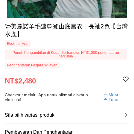
🐑美麗諾羊毛速乾登山底層衣＿長袖2色【台灣
水鹿】
Eksklusif App
Penuh Pengambilan di Kedai Serbaneka, NT$1,000 penghataran
percuma
Penghantaran Negara/Wilayah
NT$2,480
Checkout melalui App untuk nikmati diskaun
Muat
eksklusif.
Turun
Sila pilih variasi produk.
Pembayaran Dan Penghantaran