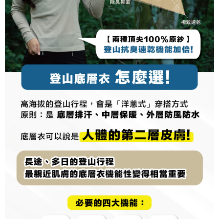
NT$100/pesanan | Penghantaran percuma untuk pesanan
tidak dipenuhi; butiran penilaian khusus tidak akan didedahkan.
sehingga 45 hari.
NT$1,000 atau lebih
[Arahan Pembayaran]
Tempoh pembayaran dikira dari masa kedai meminta pembayaran anda,
付款後7-11取貨
ditambah dengan bilangan hari yang boleh dilanjutkan oleh AFTEE. Anda
Pembayaran ansuran melalui OP Pay Later akan dibilkan secara
boleh melanjutkan tempoh pembayaran anda sebelum anda menerima
NT$100/pesanan | Penghantaran percuma untuk pesanan
berasingan dan tidak termasuk dalam bil telekom anda. SMS peringatan
pesanan. Walau bagaimanapun, tiada jaminan bahawa anda boleh
pembayaran akan dihantar selepas kitaran bil bulanan.
NT$1,000 atau lebih
menerima pesanan anda semasa tempoh pembayaran (cth.: produk
prapesanan atau produk yang mungkin mengambil masa yang lebih
Selepas mengakses bil melalui pautan dalam SMS, anda boleh
宅配
lama untuk dihantar). Oleh itu, anda dikehendaki membuat pembayaran
menyelesaikan pembayaran anda melalui salah satu saluran berikut: kod
kepada AFTEE dalam tempoh sama ada anda menerima pesanan.
NT$100/pesanan | Penghantaran percuma untuk pesanan
bar kedai serbaneka, kedai runcit Taiwan Mobile, pemindahan bank,
JKOPay, atau iPASS MONEY.
NT$1,000 atau lebih
Kedua, Sekatan Pembayaran
1. Jumlah yang diperakui untuk pengguna kali pertama boleh sehingga
[Nota Penting]
順豐
Kadar Penghantaran
NT$10,000. Amaun diperakui sebenar yang diluluskan akan berdasarkan
keputusan pensijilan dan semakan oleh AFTEE.
Perkhidmatan ini disediakan oleh Taiwan Mobile Co., Ltd. (“Syarikat”),
2. Amaun perbelanjaan minimum mestilah lebih besar daripada NT$20.
yang membolehkan pelanggan membeli barangan atau perkhidmatan
3. Pada masa ini hanya tersedia untuk ahli Taiwan.
melalui perkhidmatan ini pada masa transaksi. Hasil daripada pembelian
atau pembayaran ansuran akan dipindahkan oleh peniaga kepada
Ketiga, Syarat Perkhidmatan
Syarikat, dan pelanggan hendaklah membuat pembayaran mengikut
Perkhidmatan AFTEE Beli Sekarang Bayar Kemudian disediakan oleh NP
perjanjian menggunakan sistem bil Syarikat.
Taiwan, Inc. dan AFTEE akan membuat bil kepada pengguna. AFTEE
akan menggunakan data peribadi yang dikumpul (termasuk nama
Untuk memenuhi hubungan kontrak yang terjalin melalui persetujuan
pembeli, no. telefon, nama penerima, no. telefon, alamat penerima) untuk
penggunaan OP Pay Later, peniaga akan memberikan maklumat peribadi
penggunaan perkhidmatan. Sila rujuk kepada "Penyata Pengumpulan
anda (termasuk nama, nombor telefon, atau alamat) kepada Syarikat bagi
Data Peribadi, Pemprosesan, Penggunaan"