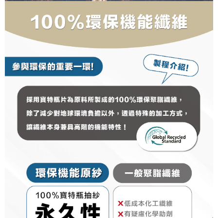
penilaian boleh diberikan.
【Penerangan Kaedah Pembayaran】
1. Pembayaran ansuran tidak digabungkan dalam bil telekomunikasi,
"Pembayaran Ansuran Gogo" akan menghantar SMS peringatan
pembayaran selepas tarikh penyelesaian bulanan.
2. Melalui pautan SMS untuk membuka bil, anda boleh memilih untuk
membayar melalui "Kod bar kedai serbaneka / Kedai rasmi Taiwan
Mobile / Pemindahan bank / Pembayaran J街口 / iPASS MONEY" dan
saluran lain.
【Nota Penting】
1. Perkhidmatan ini disediakan oleh "Taiwan Mobile Co., Ltd." untuk
membolehkan pengguna membeli produk atau perkhidmatan melalui
perkhidmatan ini semasa transaksi, dan kedai akan menyerahkan hak
tuntutan harga jual/beli ansuran kepada syarikat ini untuk membayar bil
menggunakan bil syarikat ini.
2. Berdasarkan tujuan kontrak persetujuan pembayaran menggunakan
"Pembayaran Ansuran Gogo", kedai akan memberikan maklumat peribadi
anda (termasuk nama, telefon atau alamat) kepada Taiwan Mobile untuk
pengumpulan, pemprosesan dan penggunaan, untuk pengesahan,
semakan dan pembetulan data yang diperlukan untuk bil ansuran oleh
Taiwan Mobile.
3. Sila baca syarat perkhidmatan pengguna secara lengkap melalui
pautan berikut: https://oppay.tw/userRule