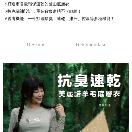
Taiwan Business Bank
Taichung Commercial
Union Bank of Taiwan
Far Eastern International
Easy Wallet
⚡打造市售最環保速乾的登山底層衣
Taichung Commercial Bank
HSBC Bank (Taiwan) Limited
Bank Komersial E.SUN
DBS Bank
Bank
Bank
⚡拉克蘭袖設計，重裝背負肩膀不卡縫線！
Hwatai Bank
Union Bank of Taiwan
Bank Antarabangsa Taishin
Bank CTBC
OP Pay Later
HSBC Bank (Taiwan)
Hwatai Bank
Yuanta Commercial Bank
Bank SinoPac
Far Eastern International Bank
Yuanta Commercial Bank
Syarikat Kad Kredit Rakuten
⚡親膚機能，一件打造除臭、速乾、排汗、控溫等多種機能！
Limited
Deskripsi
Bank Komersial E.SUN
DBS Bank
Bank SinoPac
Bank Komersial E.SUN
Taiwan
Union Bank of Taiwan
Far Eastern International
Bank Antarabangsa
Bank CTBC
[Terma Penggunaan untuk OP Pay Later]
DBS Bank
Bank Antarabangsa Taishin
AFTEE
Bank
Taishin
Bank CTBC
Syarikat Kad Kredit Rakuten
Perkhidmatan ini disediakan oleh Taiwan Mobile dan tersedia untuk
Deskripsi
Yuanta Commercial Bank
Bank SinoPac
Syarikat Kad Kredit
Taiwan
pengguna Taiwan Mobile tanpa memerlukan permohonan tambahan.
Deskripsi
Rekomendasi
Bank Komersial E.SUN
DBS Bank
Rakuten Taiwan
Pertama, Mengenai Perkhidmatan AFTEE Beli Sekarang Bayar Kemudian
Pemindahan ATM
1. Dengan memilih AFTEE sebagai kaedah pembayaran, mesej
Bank Antarabangsa
Bank CTBC
Jika anda memilih OP Pay Later sebagai kaedah pembayaran, sistem
pengesahan AFTEE akan muncul.
Taishin
akan mengarahkan anda secara automatik ke proses transaksi OP Pay
2. Anda boleh meneruskan pembayaran selepas pengesahan SMS.
Pilihan Penghantaran
Syarikat Kad Kredit
Later selepas pesanan dibuat. Anda perlu mengesahkan nombor telefon
3. Tiada bayaran diperlukan apabila pesanan disahkan. Produk akan
mudah alih anda, memilih bilangan ansuran, dan menetapkan tarikh
Rakuten Taiwan
dihantar ke alamat yang ditetapkan.
全家取貨付款
akhir pembayaran. Transaksi akan dianggap selesai setelah pembayaran
4. Setelah pesanan disahkan, anda akan menerima SMS pembayaran
disahkan.
NT$100/pesanan | Penghantaran percuma untuk pesanan
manakala ahli aplikasi akan menerima pemberitahuan tolak aplikasi
NT$1,000 atau lebih
AFTEE.
Had kredit yang diluluskan, tempoh ansuran yang tersedia, dan yuran
5. Tiada bayaran diperlukan apabila anda menerima produk. Sila buat
yang dikenakan adalah tertakluk kepada maklumat yang dinyatakan
pembayaran di empat kedai serbaneka utama, ATM atau perbankan
付款後全家取貨
pada halaman pengesahan transaksi seterusnya.
dalam talian dengan SMS pembayaran atau pemberitahuan tolak aplikasi
NT$100/pesanan | Penghantaran percuma untuk pesanan
AFTEE.
Jika transaksi tidak disahkan dalam masa 30 minit selepas pesanan
NT$1,000 atau lebih
dibuat, atau jika permohonan gagal dalam proses semakan, pesanan
Sila ambil perhatian bahawa tempoh pembayaran adalah 14 hari. Walau
akan dibatalkan secara automatik. Jika permohonan gagal pada
7-11取貨付款
bagaimanapun, bagi mereka yang telah memuat turun Aplikasi AFTEE
peringkat "semakan manual", ini bermakna kriteria pemarkahan sistem
dan mendaftar sebagai ahli AFTEE boleh menikmati tempoh pembayaran