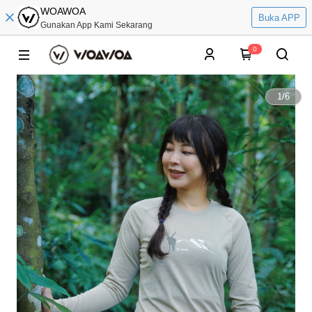
WOAWOA
Buka APP
Gunakan App Kami Sekarang
0
1
/
6