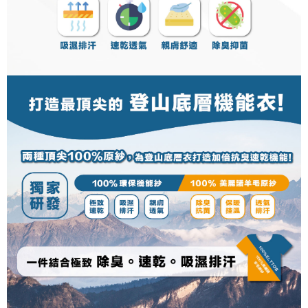
tujuan pengumpulan, pemprosesan dan penggunaan data yang
(https://aftee.tw/privacypolicy/
) untuk maklumat lanjut.
diperlukan untuk pengebilan ansuran, termasuk pengesahan,
pengesahan semula dan pembetulan.
Jumlah yang diperakui untuk pengguna kali pertama yang lulus
kelulusan boleh sehingga NT$10,000. Jika pengguna tidak membuat
Untuk terma perkhidmatan penuh, sila rujuk pautan berikut:
pembayaran dalam tempoh tersebut, yuran pembayaran lewat sebanyak
https://oppay.tw/userRule
" target="_blank" class="link revert-
20% setahun akan dikenakan. Pengguna bawah umur dikehendaki
style">https://oppay.tw/userRule
mendapatkan kebenaran daripada ibu bapa atau penjaga yang sah
untuk menggunakan AFTEE.
【Panduan Penggunaan Pembayaran Ansuran Gogo】
1. Perkhidmatan ini disediakan oleh Taiwan Mobile, pengguna telefon
Sila hubungi NP Taiwan Inc. di
cs_tw@netprotections.co.jp
jika anda
mudah alih boleh segera menggunakan tanpa perlu memohon lagi.
mempunyai sebarang kebimbangan mengenai pemprosesan dan
(Hanya untuk nombor langganan peribadi, tidak terbuka untuk syarikat
penggunaan pada data peribadi. Jika anda tidak bersetuju dengan data
dan kad prabayar)
peribadi yang disenaraikan seperti di atas akan dikumpul dan digunakan
2. Pilihan kaedah pembayaran "Pembayaran Ansuran Gogo", selepas
oleh AFTEE, sila jangan gunakan perkhidmatan ini.
pesanan ditubuhkan, akan secara automatik dialihkan ke proses
transaksi Gogo, selepas pengesahan nombor telefon, pilih bilangan
ansuran yang diingini, tarikh akhir pembayaran, dan setelah
mengesahkan pembayaran, transaksi akan selesai.
3. Jumlah kelulusan sebenar, bilangan ansuran dan jumlah bayaran
adalah berdasarkan halaman pengesahan transaksi seterusnya.
4. Dalam masa 30 minit selepas pesanan ditubuhkan, jika tidak pergi
untuk mengesahkan transaksi atau jika tidak lulus semakan, pesanan
akan dibatalkan secara automatik. Jika terdapat situasi "pindah untuk
semakan khusus" yang tidak lulus, ini menunjukkan bahawa sistem
penilaian tidak mencukupi, tiada penjelasan mengenai kandungan