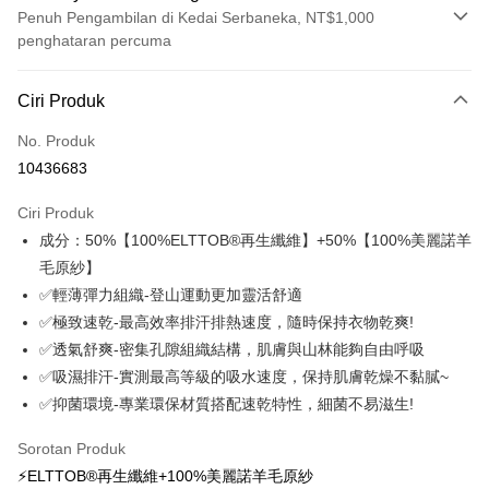
Penuh Pengambilan di Kedai Serbaneka, NT$1,000
penghataran percuma
Kaedah Pembayaran
Ciri Produk
Kad Kredit (Bayaran Penuh)
No. Produk
Ansuran Kad Kredit
10436683
3 ansuran pada kadar faedah 0,
NT$826
setiap ansuran
Ciri Produk
21 Bank
6 ansuran pada kadar faedah 0,
NT$413
setiap
Taiwan Cooperative Bank
Bank Komersial Pertama
成分：50%【100%ELTTOB®再生纖維】+50%【100%美麗諾羊
Hua Nan Commercial
Chang Hwa Commercial
ansuran
21 Bank
Bank
Bank
毛原紗】
12 ansuran pada kadar faedah 0,
NT$206
setiap ansuran
Taiwan Cooperative Bank
Bank Komersial Pertama
The Shanghai
Bank Komersial Taipei
✅輕薄彈力組織-登山運動更加靈活舒適
Hua Nan Commercial Bank
Chang Hwa Commercial Bank
21 Bank
24 ansuran pada kadar faedah 0,
NT$103
setiap
Taiwan Cooperative Bank
Bank Komersial Pertama
Commercial & Savings
Fubon
✅極致速乾-最高效率排汗排熱速度，隨時保持衣物乾爽!
The Shanghai Commercial &
Bank Komersial Taipei Fubon
Hua Nan Commercial
Chang Hwa Commercial
ansuran
Bank
20 Bank
Savings Bank
✅透氣舒爽-密集孔隙組織結構，肌膚與山林能夠自由呼吸
Bank
Bank
Bank Cathay United
Mega International
Taiwan Cooperative Bank
Bank Komersial Pertama
Bank Cathay United
Mega International Commercial
Pengambilan di Kedai Serbaneka
✅吸濕排汗-實測最高等級的吸水速度，保持肌膚乾燥不黏膩~
The Shanghai
Bank Komersial Taipei
Commercial Bank
Hua Nan Commercial Bank
Chang Hwa Commercial Bank
Bank
Commercial & Savings
Fubon
✅抑菌環境-專業環保材質搭配速乾特性，細菌不易滋生!
Taiwan Business Bank
Taichung Commercial
LINE Pay
The Shanghai Commercial &
Bank Komersial Taipei Fubon
Taiwan Business Bank
Taichung Commercial Bank
Bank
Bank
Savings Bank
HSBC Bank (Taiwan) Limited
Hwatai Bank
Sorotan Produk
Bank Cathay United
Mega International
HSBC Bank (Taiwan)
Hwatai Bank
Apple Pay
Mega International Commercial
Taiwan Business Bank
Union Bank of Taiwan
Far Eastern International Bank
Commercial Bank
Limited
⚡ELTTOB®再生纖維+100%美麗諾羊毛原紗
Bank
Yuanta Commercial Bank
Bank SinoPac