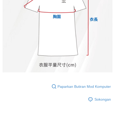
Paparkan Butiran Mod Komputer
Sokongan