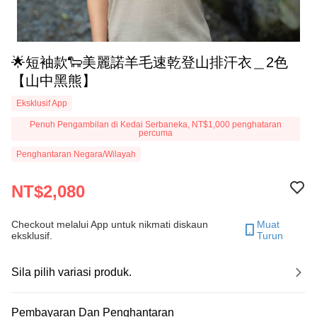
🌟短袖款🐑美麗諾羊毛速乾登山排汗衣＿2色
【山中黑熊】
Eksklusif App
Penuh Pengambilan di Kedai Serbaneka, NT$1,000 penghataran
percuma
Penghantaran Negara/Wilayah
NT$2,080
Checkout melalui App untuk nikmati diskaun
Muat
eksklusif.
Turun
Sila pilih variasi produk.
Pembayaran Dan Penghantaran