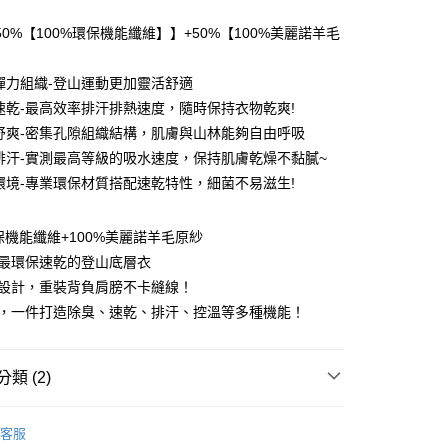
0 利率 每期
NT$693
21家銀行
0%【100%環保機能纖維】】+50%【100%美麗諾羊毛
0 利率 每期
NT$346
21家銀行
庫商業銀行
第一商業銀行
業銀行
彰化商業銀行
 0 利率 每期
NT$173
21家銀行
彈力組織-登山運動更加靈活舒適
庫商業銀行
第一商業銀行
業儲蓄銀行
台北富邦商業銀行
業銀行
彰化商業銀行
速乾-最高效率排汗排熱速度，隨時保持衣物乾爽!
 0 利率 每期
NT$86
20家銀行
庫商業銀行
第一商業銀行
華商業銀行
兆豐國際商業銀行
業儲蓄銀行
台北富邦商業銀行
舒爽-密集孔隙組織結構，肌膚與山林能夠自由呼吸
業銀行
彰化商業銀行
小企業銀行
台中商業銀行
庫商業銀行
第一商業銀行
付款
華商業銀行
兆豐國際商業銀行
業儲蓄銀行
台北富邦商業銀行
排汗-實測最高等級的吸水速度，保持肌膚乾燥不黏膩~
台灣）商業銀行
華泰商業銀行
業銀行
彰化商業銀行
小企業銀行
台中商業銀行
華商業銀行
兆豐國際商業銀行
業銀行
遠東國際商業銀行
環境-專業環保材質搭配速乾特性，細菌不易滋生!
業儲蓄銀行
台北富邦商業銀行
台灣）商業銀行
華泰商業銀行
小企業銀行
台中商業銀行
業銀行
永豐商業銀行
際商業銀行
臺灣中小企業銀行
業銀行
遠東國際商業銀行
台灣）商業銀行
華泰商業銀行
業銀行
星展（台灣）商業銀行
業銀行
匯豐（台灣）商業銀行
業銀行
永豐商業銀行
環保機能纖維+100%美麗諾羊毛原紗
業銀行
遠東國際商業銀行
際商業銀行
中國信託商業銀行
業銀行
聯邦商業銀行
業銀行
星展（台灣）商業銀行
業銀行
永豐商業銀行
售最環保速乾的登山底層衣
天信用卡公司
際商業銀行
元大商業銀行
際商業銀行
中國信託商業銀行
業銀行
星展（台灣）商業銀行
袖設計，重裝背負肩膀不卡縫線！
業銀行
玉山商業銀行
天信用卡公司
分期
際商業銀行
中國信託商業銀行
台灣）商業銀行
台新國際商業銀行
能，一件打造除臭、速乾、排汗、控溫等多種機能！
天信用卡公司
託商業銀行
台灣樂天信用卡公司
你分期使用說明】
享後付
由台灣大哥大提供，台灣大哥大用戶可立即使用無須另外申請。
式選擇「大哥付你分期」，訂單成立後會自動跳轉到大哥付的交易
類 (2)
證手機門號後，選擇欲分期的期數、繳款截止日，確認付款後即
FTEE先享後付」】
。
先享後付是「在收到商品之後才付款」的支付方式。 讓您購物簡單
能服飾】
短袖款🐑美麗諾羊毛速乾排汗衣
准額度、可分期數及費用金額請依後續交易確認頁面所載為準。
心！
客服
立30分鐘內，如未前往確認交易或遇審核未通過，訂單將自動取