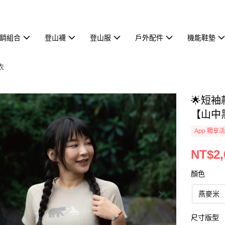
熱銷組合
登山襪
登山服
戶外配件
機能鞋墊
衣
🌟短
【山中
App 獨享
NT$2,
顏色
燕麥米
尺寸版型