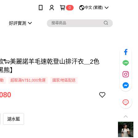
0
中文 (繁體)
好評實測
袖款🐑美麗諾羊毛速乾登山排汗衣＿2色
黑熊】
活動
超取滿NT$1,000免運
國家/地區配送
080
湖水藍