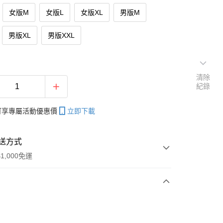
女版M
女版L
女版XL
男版M
男版XL
男版XXL
清除
紀錄
帳可享專屬活動優惠價
立即下載
送方式
1,000免運
次付款
期付款