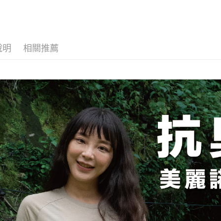
💼8月父
１．簡單
消。如遇
２．便利
感服飾系
運送方式
無法說明
３．安心
【繳款方
全家取貨
1.分期款
【「AFT
醒簡訊。
每筆NT$1
１．於結帳
說明
相關推薦
2.透過簡
付」結帳
帳／街口支
付款後全
２．訂單
３．收到繳
每筆NT$1
【注意事
／ATM／
1.本服務
※ 請注意
7-11取貨
用戶於交
絡購買商品
款買賣價
先享後付
每筆NT$1
2.基於同
※ 交易是
資料（包
是否繳費成
付款後7-1
用，由本
付客戶支
每筆NT$1
3.完整用
【注意事
宅配
１．透過由
交易，需
每筆NT$1
求債權轉
２．關於
順豐
https://aft
３．未成
「AFTE