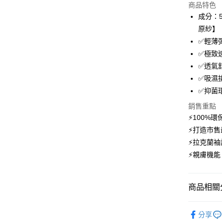
商品特色
3 期 
成分：5
6 期 
合作金
原紗】
華南商
12 期
✅輕薄
合作金
上海商
華南商
✅極致
24 期
合作金
國泰世
上海商
✅透氣
華南商
臺灣中
合作金
超商取貨
國泰世
上海商
✅吸濕
匯豐（
華南商
臺灣中
國泰世
聯邦商
✅抑菌
LINE Pay
上海商
匯豐（
臺灣中
元大商
兆豐國
聯邦商
銷售重點
匯豐（
Apple Pay
玉山商
台中商
元大商
⚡100%
聯邦商
台新國
華泰商
玉山商
悠遊付
元大商
⚡打造市
台灣樂
遠東國
台新國
玉山商
⚡拉克蘭
永豐商
台灣樂
大哥付你
台新國
星展（
⚡親膚機
相關說明
台灣樂
中國信
【大哥付
AFTEE先
1.本服務
2.付款方
相關說明
商品相關分
流程，驗
【關於「A
ATM付款
完成交易
AFTEE
【登山機
3.實際核
便利好安
分享
4.訂單成