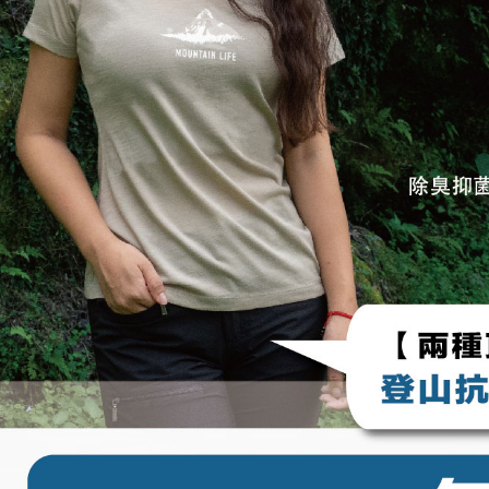
任。
４．使用「
即時審查
結果請求
５．嚴禁
形，恩沛
動。