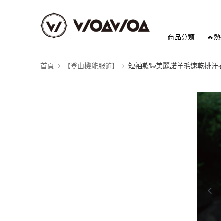
商品分類
🔥
首頁
【登山機能服飾】
短袖款🐑美麗諾羊毛速乾排汗