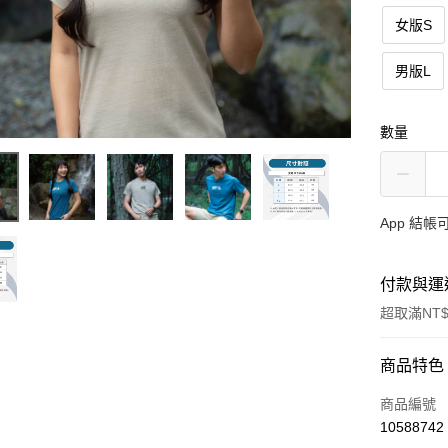
女版S
男版L
數量
App 結
付款與運
超取滿NT$
付款方式
商品特色
信用卡一
商品編號
10588742
信用卡分