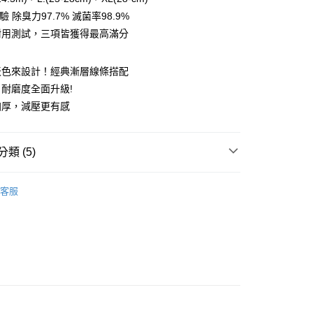
0 利率 每期
NT$216
21家銀行
庫商業銀行
第一商業銀行
檢驗 除臭力97.7% 滅菌率98.9%
業銀行
彰化商業銀行
 0 利率 每期
NT$108
21家銀行
I 耐用測試，三項皆獲得最高滿分
庫商業銀行
第一商業銀行
業儲蓄銀行
台北富邦商業銀行
業銀行
彰化商業銀行
 0 利率 每期
NT$54
20家銀行
庫商業銀行
第一商業銀行
華商業銀行
兆豐國際商業銀行
業儲蓄銀行
台北富邦商業銀行
業銀行
彰化商業銀行
天色來設計！經典漸層線條搭配
小企業銀行
台中商業銀行
庫商業銀行
第一商業銀行
付款
華商業銀行
兆豐國際商業銀行
業儲蓄銀行
台北富邦商業銀行
台灣）商業銀行
華泰商業銀行
耐磨度全面升級!
業銀行
彰化商業銀行
小企業銀行
台中商業銀行
華商業銀行
兆豐國際商業銀行
業銀行
遠東國際商業銀行
業儲蓄銀行
台北富邦商業銀行
加厚，減壓更有感
台灣）商業銀行
華泰商業銀行
小企業銀行
台中商業銀行
業銀行
永豐商業銀行
際商業銀行
臺灣中小企業銀行
業銀行
遠東國際商業銀行
台灣）商業銀行
華泰商業銀行
業銀行
星展（台灣）商業銀行
業銀行
匯豐（台灣）商業銀行
業銀行
永豐商業銀行
業銀行
遠東國際商業銀行
際商業銀行
中國信託商業銀行
業銀行
聯邦商業銀行
類 (5)
業銀行
星展（台灣）商業銀行
業銀行
永豐商業銀行
天信用卡公司
際商業銀行
元大商業銀行
際商業銀行
中國信託商業銀行
業銀行
星展（台灣）商業銀行
業銀行
玉山商業銀行
➡️十倍吸汗能量襪
👉🏻天色系列🌟能量高筒登山襪
天信用卡公司
分期
際商業銀行
中國信託商業銀行
客服
台灣）商業銀行
台新國際商業銀行
天信用卡公司
➡️十倍吸汗能量襪
🔹高筒登山襪全品項
託商業銀行
台灣樂天信用卡公司
你分期使用說明】
享後付

由台灣大哥大提供，台灣大哥大用戶可立即使用無須另外申請。
◇長度-高筒
式選擇「大哥付你分期」，訂單成立後會自動跳轉到大哥付的交易

●厚度-舒適全厚底
證手機門號後，選擇欲分期的期數、繳款截止日，確認付款後即
FTEE先享後付」】
。
先享後付是「在收到商品之後才付款」的支付方式。 讓您購物簡單
👉🏻
▹使用場景-專業百岳中級山
准額度、可分期數及費用金額請依後續交易確認頁面所載為準。
心！
立30分鐘內，如未前往確認交易或遇審核未通過，訂單將自動取
：不需註冊會員、不需綁卡、不需儲值。
「轉專審核」未通過狀況，表示未達大哥付你分期系統評分，恕
：只要手機號碼，簡訊認證，即可結帳。
評估內容。