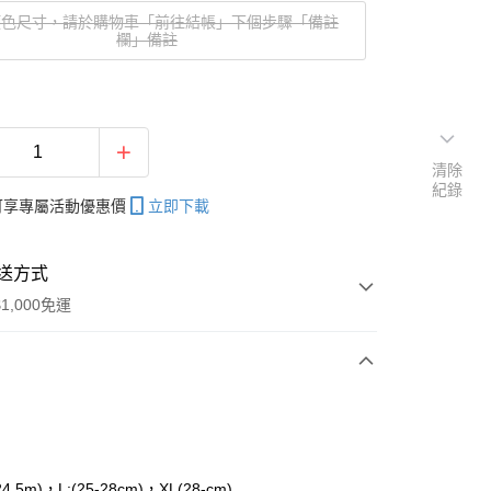
顏色尺寸，請於購物車「前往結帳」下個步驟「備註
欄」備註
清除
紀錄
帳可享專屬活動優惠價
立即下載
送方式
1,000免運
次付款
期付款
0 利率 每期
NT$433
21家銀行
24.5m)，L:(25-28cm)，XL(28-cm)