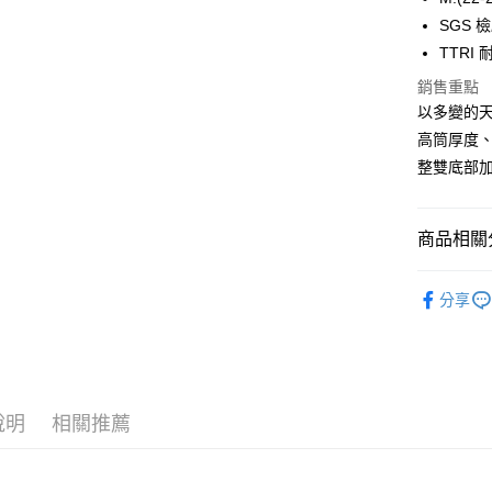
6 期 
合作金
SGS 
華南商
12 期
TTR
合作金
上海商
華南商
24 期
合作金
銷售重點
國泰世
上海商
華南商
以多變的
臺灣中
合作金
超商取貨
國泰世
上海商
匯豐（
高筒厚度、
華南商
臺灣中
國泰世
聯邦商
LINE Pay
上海商
整雙底部
匯豐（
臺灣中
元大商
兆豐國
聯邦商
匯豐（
Apple Pay
玉山商
台中商
元大商
聯邦商
台新國
華泰商
商品相關分
玉山商
悠遊付
元大商
台灣樂
遠東國
台新國
玉山商
永豐商
【登山襪】
台灣樂
大哥付你
台新國
分享
星展（
相關說明
台灣樂
【登山襪】
中國信
【大哥付
AFTEE先
長度選擇👉
1.本服務
2.付款方
相關說明
厚度選擇👉
流程，驗
【關於「A
ATM付款
完成交易
AFTEE
說明
相關推薦
使用場合挑選
3.實際核
便利好安
4.訂單成
１．簡單
消。如遇
２．便利
運送方式
無法說明