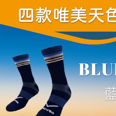
即時審查
結果請求
５．嚴禁
形，恩沛
動。