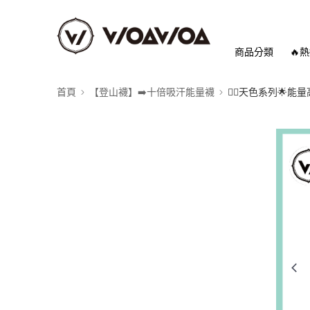
商品分類
🔥
首頁
【登山襪】➡️十倍吸汗能量襪
👉🏻天色系列🌟