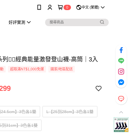
0
中文 (繁體)
好評實測
列👉🏻經典能量激發登山襪-高筒｜3入
活動
超取滿NT$1,000免運
國家/地區配送
299
24.5cm】3色各1雙
L【25到28cm】3色各1雙
.5到31cm】3色各1雙