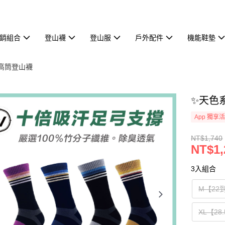
熱銷組合
登山襪
登山服
戶外配件
機能鞋墊
能量高筒登山襪
✨天色系
App 獨享
NT$1,740
NT$1,
3入組合
M【22到
XL【28