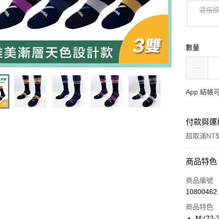
混搭
數量
App 結
付款與運
超取滿NT$
付款方式
商品特色
信用卡一
商品編號
10800462
信用卡分
商品特色
3 期 
M:(22-