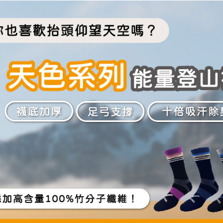
３．安心
【繳款方
全家取貨
1.分期款
【「AFT
醒簡訊。
每筆NT$1
１．於結帳
2.透過簡
付」結帳
帳／街口支
付款後全
２．訂單
３．收到繳
每筆NT$1
【注意事
／ATM／
1.本服務
※ 請注意
7-11取貨
用戶於交
絡購買商品
款買賣價
先享後付
每筆NT$1
2.基於同
※ 交易是
資料（包
是否繳費成
付款後7-1
用，由本
付客戶支
每筆NT$1
3.完整用
【注意事
宅配
１．透過由
交易，需
每筆NT$1
求債權轉
２．關於
宅配(離島)
https://aft
每筆NT$1
３．未成
「AFTE
順豐
任。
４．使用「