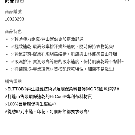
商品特色
信用卡一次付款
商品編號
信用卡分期付款
10923293
3 期 0 利率 每期
NT$576
21家銀行
商品特色
6 期 0 利率 每期
NT$288
21家銀行
合作金庫商業銀行
第一商業銀行
✅輕薄彈力組織-登山運動更加靈活舒適
華南商業銀行
彰化商業銀行
12 期 0 利率 每期
NT$144
21家銀行
合作金庫商業銀行
第一商業銀行
✅極致速乾-最高效率排汗排熱速度，隨時保持衣物乾爽!
上海商業儲蓄銀行
台北富邦商業銀行
華南商業銀行
彰化商業銀行
24 期 0 利率 每期
NT$72
20家銀行
合作金庫商業銀行
第一商業銀行
國泰世華商業銀行
兆豐國際商業銀行
✅透氣舒爽-密集孔隙組織結構，肌膚與山林能夠自由呼吸
上海商業儲蓄銀行
台北富邦商業銀行
華南商業銀行
彰化商業銀行
臺灣中小企業銀行
台中商業銀行
合作金庫商業銀行
第一商業銀行
✅吸濕排汗-實測最高等級的吸水速度，保持肌膚乾燥不黏膩~
超商取貨付款
國泰世華商業銀行
兆豐國際商業銀行
上海商業儲蓄銀行
台北富邦商業銀行
匯豐（台灣）商業銀行
華泰商業銀行
華南商業銀行
彰化商業銀行
臺灣中小企業銀行
台中商業銀行
✅抑菌環境-專業環保材質搭配速乾特性，細菌不易滋生!
國泰世華商業銀行
兆豐國際商業銀行
聯邦商業銀行
遠東國際商業銀行
LINE Pay
上海商業儲蓄銀行
台北富邦商業銀行
匯豐（台灣）商業銀行
華泰商業銀行
臺灣中小企業銀行
台中商業銀行
元大商業銀行
永豐商業銀行
兆豐國際商業銀行
臺灣中小企業銀行
銷售重點
聯邦商業銀行
遠東國際商業銀行
匯豐（台灣）商業銀行
華泰商業銀行
Apple Pay
玉山商業銀行
星展（台灣）商業銀行
台中商業銀行
匯豐（台灣）商業銀行
元大商業銀行
永豐商業銀行
⚡ELTTOB®再生纖維技術以及環保染料皆獲得GRS國際認證🏅
聯邦商業銀行
遠東國際商業銀行
台新國際商業銀行
中國信託商業銀行
華泰商業銀行
聯邦商業銀行
玉山商業銀行
星展（台灣）商業銀行
悠遊付
⚡打造市售最環保速乾的Hi Cool®專利布料材質
元大商業銀行
永豐商業銀行
台灣樂天信用卡公司
遠東國際商業銀行
元大商業銀行
台新國際商業銀行
中國信託商業銀行
玉山商業銀行
星展（台灣）商業銀行
⚡100%含量環保再生纖維🌱
永豐商業銀行
玉山商業銀行
台灣樂天信用卡公司
大哥付你分期
台新國際商業銀行
中國信託商業銀行
⚡從紡紗到車縫、印花，每個細節都要求最高!
星展（台灣）商業銀行
台新國際商業銀行
相關說明
台灣樂天信用卡公司
中國信託商業銀行
台灣樂天信用卡公司
【大哥付你分期使用說明】
AFTEE先享後付
1.本服務由台灣大哥大提供，台灣大哥大用戶可立即使用無須另外申請。
2.付款方式選擇「大哥付你分期」，訂單成立後會自動跳轉到大哥付的交易
相關說明