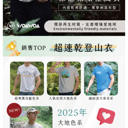
２．關於個人資料處理事宜，請瀏覽以下網址：
https://aftee.tw/terms/#terms3
３．未成年的使用者請事先徵得法定代理人或監護人之同意方可使用
「AFTEE先享後付」，若未經同意申辦者引起之損失，本公司不負相關責
任。
４．使用「AFTEE先享後付」時，將依據個別帳號之用戶狀況，依本公司即
時審查核予不同之上限額度；若仍有額度不足之情形，本公司將視審查結果
請求用戶進行身份認證。
５．嚴禁一人註冊多個帳號或使用他人資訊註冊。若發現惡意使用之情形，
恩沛科技股份有限公司將有權停止該用戶之使用額度並採取法律行動。