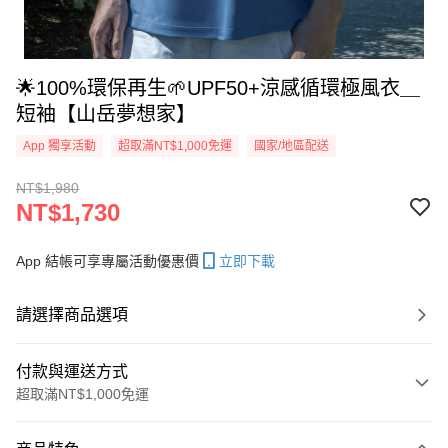
🌟100%環保再生🌱UPF50+涼感循環極風衣＿
短袖【山岳夢想家】
App 獨享活動
超取滿NT$1,000免運
國家/地區配送
NT$1,980
NT$1,730
App 結帳可享專屬活動優惠價
立即下載
請選擇商品選項
付款與運送方式
超取滿NT$1,000免運
付款方式