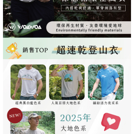
２．關於個人資料處理事宜，請瀏覽以下網址：
https://aftee.tw/terms/#terms3
３．未成年的使用者請事先徵得法定代理人或監護人之同意方可使用
「AFTEE先享後付」，若未經同意申辦者引起之損失，本公司不負相關責
任。
４．使用「AFTEE先享後付」時，將依據個別帳號之用戶狀況，依本公司即
時審查核予不同之上限額度；若仍有額度不足之情形，本公司將視審查結果
請求用戶進行身份認證。
５．嚴禁一人註冊多個帳號或使用他人資訊註冊。若發現惡意使用之情形，
恩沛科技股份有限公司將有權停止該用戶之使用額度並採取法律行動。