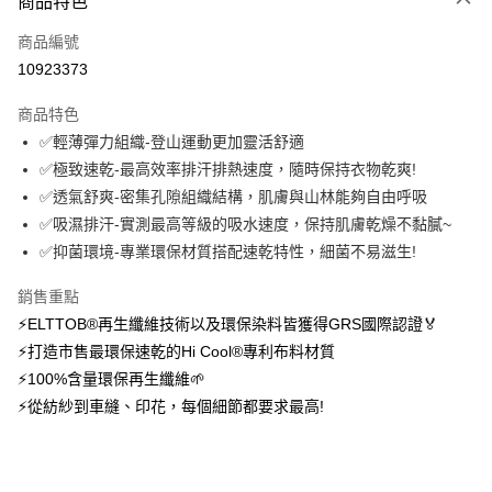
商品特色
信用卡一次付款
商品編號
信用卡分期付款
10923373
3 期 0 利率 每期
NT$576
21家銀行
商品特色
6 期 0 利率 每期
NT$288
21家銀行
合作金庫商業銀行
第一商業銀行
✅輕薄彈力組織-登山運動更加靈活舒適
華南商業銀行
彰化商業銀行
12 期 0 利率 每期
NT$144
21家銀行
合作金庫商業銀行
第一商業銀行
✅極致速乾-最高效率排汗排熱速度，隨時保持衣物乾爽!
上海商業儲蓄銀行
台北富邦商業銀行
華南商業銀行
彰化商業銀行
24 期 0 利率 每期
NT$72
20家銀行
合作金庫商業銀行
第一商業銀行
國泰世華商業銀行
兆豐國際商業銀行
✅透氣舒爽-密集孔隙組織結構，肌膚與山林能夠自由呼吸
上海商業儲蓄銀行
台北富邦商業銀行
華南商業銀行
彰化商業銀行
臺灣中小企業銀行
台中商業銀行
合作金庫商業銀行
第一商業銀行
✅吸濕排汗-實測最高等級的吸水速度，保持肌膚乾燥不黏膩~
超商取貨付款
國泰世華商業銀行
兆豐國際商業銀行
上海商業儲蓄銀行
台北富邦商業銀行
匯豐（台灣）商業銀行
華泰商業銀行
華南商業銀行
彰化商業銀行
臺灣中小企業銀行
台中商業銀行
✅抑菌環境-專業環保材質搭配速乾特性，細菌不易滋生!
國泰世華商業銀行
兆豐國際商業銀行
聯邦商業銀行
遠東國際商業銀行
LINE Pay
上海商業儲蓄銀行
台北富邦商業銀行
匯豐（台灣）商業銀行
華泰商業銀行
臺灣中小企業銀行
台中商業銀行
元大商業銀行
永豐商業銀行
兆豐國際商業銀行
臺灣中小企業銀行
銷售重點
聯邦商業銀行
遠東國際商業銀行
匯豐（台灣）商業銀行
華泰商業銀行
Apple Pay
玉山商業銀行
星展（台灣）商業銀行
台中商業銀行
匯豐（台灣）商業銀行
元大商業銀行
永豐商業銀行
⚡ELTTOB®再生纖維技術以及環保染料皆獲得GRS國際認證🏅
聯邦商業銀行
遠東國際商業銀行
台新國際商業銀行
中國信託商業銀行
華泰商業銀行
聯邦商業銀行
玉山商業銀行
星展（台灣）商業銀行
悠遊付
⚡打造市售最環保速乾的Hi Cool®專利布料材質
元大商業銀行
永豐商業銀行
台灣樂天信用卡公司
遠東國際商業銀行
元大商業銀行
台新國際商業銀行
中國信託商業銀行
玉山商業銀行
星展（台灣）商業銀行
⚡100%含量環保再生纖維🌱
永豐商業銀行
玉山商業銀行
台灣樂天信用卡公司
大哥付你分期
台新國際商業銀行
中國信託商業銀行
⚡從紡紗到車縫、印花，每個細節都要求最高!
星展（台灣）商業銀行
台新國際商業銀行
相關說明
台灣樂天信用卡公司
中國信託商業銀行
台灣樂天信用卡公司
【大哥付你分期使用說明】
AFTEE先享後付
1.本服務由台灣大哥大提供，台灣大哥大用戶可立即使用無須另外申請。
2.付款方式選擇「大哥付你分期」，訂單成立後會自動跳轉到大哥付的交易
相關說明