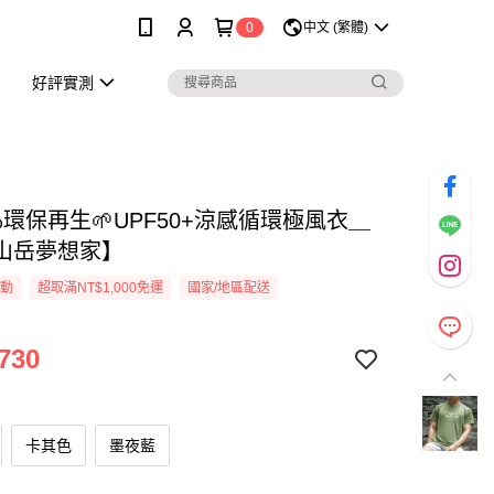
0
中文 (繁體)
好評實測
0%環保再生🌱UPF50+涼感循環極風衣＿
山岳夢想家】
活動
超取滿NT$1,000免運
國家/地區配送
730
卡其色
墨夜藍