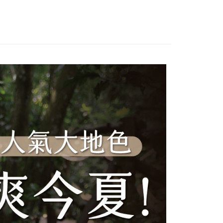
心！
立30分鐘內，如未前往確認交易或遇審核未通過，訂單將自動取
：不需註冊會員、不需綁卡、不需儲值。
「轉專審核」未通過狀況，表示未達大哥付你分期系統評分，恕
：只要手機號碼，簡訊認證，即可結帳。
必買🔥
🌿100%涼感速乾極風衣_短袖UPF50+
評估內容。
：先確認商品／服務後，再付款。
式說明】
能服飾】
🌿100%涼感速乾極風衣_短袖全系列
付款
項不併入電信帳單，「大哥付你分期」於每月結算日後寄送繳費提
EE先享後付」結帳流程】
00，滿NT$1,000(含以上)免運費
親節限定優惠✨
💼本區滿3500送888紅利🌟夏季排汗涼
方式選擇「AFTEE先享後付」後，將跳轉至「AFTEE先享後
訊連結打開帳單後，可選擇「超商條碼／台灣大直營門市／銀行轉
頁面，進行簡訊認證並確認金額後，即可完成結帳。
列
付／iPASS MONEY」等通路繳費。
家取貨
成立數日內，您將收到繳費通知簡訊。
費通知簡訊後14天內，點擊此簡訊中的連結，可透過四大超商
00，滿NT$1,000(含以上)免運費
項】
網路銀行／等多元方式進行付款，方視為交易完成。
係由「台灣大哥大股份有限公司」（以下簡稱本公司）所提供，讓
：結帳手續完成當下不需立刻繳費，但若您需要取消訂單，請聯
付款
易時，得透過本服務購買商品或服務，並由商店將買賣／分期付
的店家。未經商家同意取消之訂單仍視為有效，需透過AFTEE
金債權讓與本公司後，依約使用本公司帳單繳交帳款。
繳納相關費用。
00，滿NT$1,000(含以上)免運費
意付款使用「大哥付你分期」之契約關係目的，商店將以您的個人
否成功請以「AFTEE先享後付 」之結帳頁面顯示為準，若有關於
含姓名、電話或地址）提供予台灣大哥大進項蒐集、處理及利
功／繳費後需取消欲退款等相關疑問，請聯繫「AFTEE先享後
1取貨
公司與您本人進行分期帳單所需資料之確認、核對及更正。
援中心」
https://netprotections.freshdesk.com/support/home
00，滿NT$1,000(含以上)免運費
戶服務條款，請詳閱以下連結：
https://oppay.tw/userRule
項】
恩沛科技股份有限公司提供之「AFTEE先享後付」服務完成之
依本服務之必要範圍內提供個人資料，並將交易相關給付款項請
00，滿NT$1,000(含以上)免運費
讓予恩沛科技股份有限公司。
個人資料處理事宜，請瀏覽以下網址：
查看運費
ee.tw/terms/#terms3
年的使用者請事先徵得法定代理人或監護人之同意方可使用