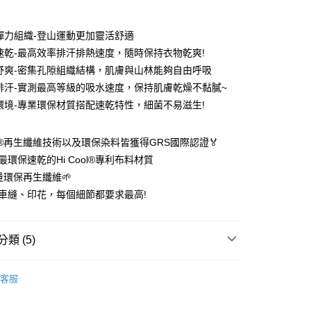
期付款
0 利率 每期
NT$576
21家銀行
彈力組織-登山運動更加靈活舒適
0 利率 每期
NT$288
21家銀行
庫商業銀行
第一商業銀行
速乾-最高效率排汗排熱速度，隨時保持衣物乾爽!
業銀行
彰化商業銀行
 0 利率 每期
NT$144
21家銀行
舒爽-密集孔隙組織結構，肌膚與山林能夠自由呼吸
庫商業銀行
第一商業銀行
業儲蓄銀行
台北富邦商業銀行
業銀行
彰化商業銀行
排汗-實測最高等級的吸水速度，保持肌膚乾燥不黏膩~
 0 利率 每期
NT$72
20家銀行
庫商業銀行
第一商業銀行
華商業銀行
兆豐國際商業銀行
業儲蓄銀行
台北富邦商業銀行
環境-專業環保材質搭配速乾特性，細菌不易滋生!
業銀行
彰化商業銀行
小企業銀行
台中商業銀行
庫商業銀行
第一商業銀行
付款
華商業銀行
兆豐國際商業銀行
業儲蓄銀行
台北富邦商業銀行
台灣）商業銀行
華泰商業銀行
業銀行
彰化商業銀行
小企業銀行
台中商業銀行
華商業銀行
兆豐國際商業銀行
業銀行
遠東國際商業銀行
業儲蓄銀行
台北富邦商業銀行
OB®再生纖維技術以及環保染料皆獲得GRS國際認證🏅
台灣）商業銀行
華泰商業銀行
小企業銀行
台中商業銀行
業銀行
永豐商業銀行
際商業銀行
臺灣中小企業銀行
業銀行
遠東國際商業銀行
最環保速乾的Hi Cool®專利布料材質
台灣）商業銀行
華泰商業銀行
業銀行
星展（台灣）商業銀行
業銀行
匯豐（台灣）商業銀行
業銀行
永豐商業銀行
含量環保再生纖維🌱
業銀行
遠東國際商業銀行
際商業銀行
中國信託商業銀行
業銀行
聯邦商業銀行
業銀行
星展（台灣）商業銀行
業銀行
永豐商業銀行
車縫、印花，每個細節都要求最高!
天信用卡公司
際商業銀行
元大商業銀行
際商業銀行
中國信託商業銀行
業銀行
星展（台灣）商業銀行
業銀行
玉山商業銀行
天信用卡公司
分期
際商業銀行
中國信託商業銀行
台灣）商業銀行
台新國際商業銀行
天信用卡公司
類 (5)
託商業銀行
台灣樂天信用卡公司
你分期使用說明】
享後付
由台灣大哥大提供，台灣大哥大用戶可立即使用無須另外申請。
能服飾】
❤️‍🔥新款🌿100%涼感速乾極風衣_短袖
式選擇「大哥付你分期」，訂單成立後會自動跳轉到大哥付的交易
客服
證手機門號後，選擇欲分期的期數、繳款截止日，確認付款後即
FTEE先享後付」】
。
先享後付是「在收到商品之後才付款」的支付方式。 讓您購物簡單
親節限定優惠✨
🌟100%涼感速乾短袖🌟第二件以上每
准額度、可分期數及費用金額請依後續交易確認頁面所載為準。