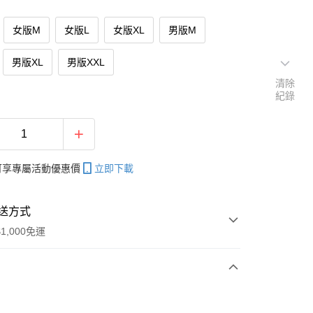
女版M
女版L
女版XL
男版M
男版XL
男版XXL
清除
紀錄
帳可享專屬活動優惠價
立即下載
送方式
1,000免運
次付款