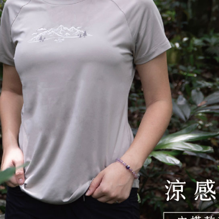
「AFTE
任。
４．使用「
即時審查
結果請求
５．嚴禁
形，恩沛
動。