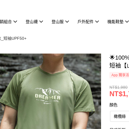
熱銷組合
登山襪
登山服
戶外配件
機能鞋墊
衣_短袖UPF50+
🌟10
短袖【
App 獨享
NT$1,980
NT$1,
顏色
橄欖綠