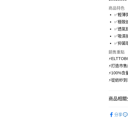
信用卡分
商品特色
3 期 
✅輕薄
6 期 
合作金
✅極致
華南商
12 期
✅透氣
合作金
上海商
華南商
✅吸濕
24 期
合作金
國泰世
上海商
✅抑菌
華南商
臺灣中
合作金
超商取貨
國泰世
上海商
匯豐（
華南商
銷售重點
臺灣中
國泰世
聯邦商
LINE Pay
上海商
⚡ELTT
匯豐（
臺灣中
元大商
兆豐國
聯邦商
⚡打造市售
匯豐（
Apple Pay
玉山商
台中商
元大商
⚡100%
聯邦商
台新國
華泰商
玉山商
悠遊付
元大商
⚡從紡紗到
台灣樂
遠東國
台新國
玉山商
永豐商
台灣樂
大哥付你
台新國
星展（
相關說明
台灣樂
商品相關分
中國信
【大哥付
AFTEE先
1.本服務
【登山機
2.付款方
相關說明
分享
UPF50+
流程，驗
【關於「A
ATM付款
完成交易
AFTEE
💼8月父
3.實際核