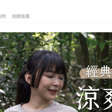
便利好安
件現折480
4.訂單成
１．簡單
消。如遇
２．便利
🔥新款人氣
運送方式
無法說明
３．安心
說明
相關推薦
【繳款方
【登山機
全家取貨
1.分期款
【「AFT
醒簡訊。
每筆NT$1
💼8月父
１．於結帳
2.透過簡
付」結帳
感服飾系
帳／街口支
付款後全
２．訂單
３．收到繳
每筆NT$1
【注意事
／ATM／
1.本服務
※ 請注意
7-11取貨
用戶於交
絡購買商品
款買賣價
先享後付
每筆NT$1
2.基於同
※ 交易是
資料（包
是否繳費成
付款後7-1
用，由本
付客戶支
每筆NT$1
3.完整用
【注意事
宅配
１．透過由
交易，需
每筆NT$1
求債權轉
２．關於
順豐
https://aft
３．未成