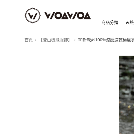
商品分類
🔥
首頁
【登山機能服飾】
❤️‍🔥新款🌿100%涼感速乾極風