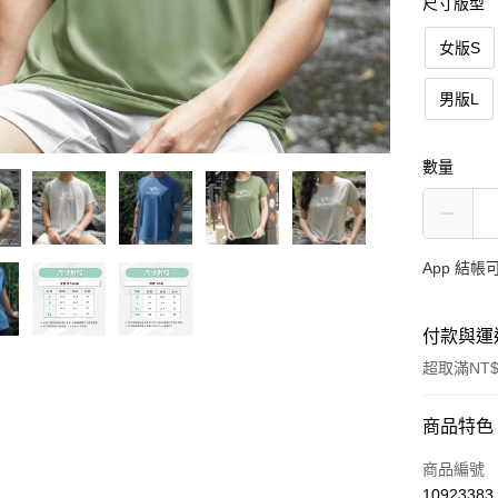
尺寸版型
女版S
男版L
數量
App 結
付款與運
超取滿NT$
付款方式
商品特色
信用卡一
商品編號
10923383