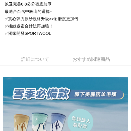
AFTEE代金後払い
1. 本サービスは台湾大哥大によって提供され、台湾大哥大のユーザーは追
以及完美0.8公分襪底加厚!
加の申請なしで即時に利用可能です。
説明
最適合百岳中級山的選擇~
2. 支払い方法で「OP Pay Later」を選択すると、注文が成立した後に自動
一、 AFTEE代金後払いについて
✅實心彈力原紗規格升級>>耐磨度更加倍
的に OP Pay Later の取引プロセスに移行し、携帯番号を確認後、分割払
ATM払い
1.お支払い方法でAFTEE代金後払いを選択すると、携帯電話認証ウィンド
いの回数や支払い期限を選択し、支払いを確認すると取引が完了します。
✅接縫處密合針法再加強！
ウが表示されます。
3. 実際の承認額、分割回数および費用については、後続の取引確認ページ
2.SMSで認証してお支払い手続を進めてください。
✅獨家開發SPORTWOOL
配送方法
を基準とします。
3.注文するときのお支払いは不要です。商品はご指定の住所に配送されま
4. 注文成立後30分以内に確認取引を行わない場合や審査が通過しない場
す。
全家取貨付款
合、注文は自動的にキャンセルされます。「転専審査」に未通過の状況が
4.ご注文が完了すると、携帯に支払い通知のSMSが届きます。アプリ会員
発生した場合は、システムの評価基準に達していないことを意味し、評価
配送毎にNT$100、NT$1,000以上で送料無料
の場合は、AFTEE アプリプッシュ通知が届きます。
内容についての説明はいたしかねます。
5.商品受け取り時のお支払いは不要です。商品を確かめてから、SMSまた
詳細について
おすすめ関連商品
付款後全家取貨
はアプリの通知に従って、4大コンビニ、またはATM/オンラインバンキン
グでお支払いください。
配送毎にNT$100、NT$1,000以上で送料無料
【支払い方法の説明】
1. 分割払いの金額は電信請求書に統合されず、「OP Pay Later」は毎月の
代金納付期限は最短で 14 日以内ですので、ご注意ください。AFTEE アプ
7-11取貨付款
締め日後に支払いリマインダーのSMSを送信します。
リをダウンロードして AFTEE 会員になるとお支払い期限を最長 45 日以内
2. SMSのリンクを通じて請求書を開いた後、「コンビニバーコード／台湾
配送毎にNT$100、NT$1,000以上で送料無料
まで延長できます。
大直営店舗／銀行振込／街口支払い／iPASS MONEY」などのチャネルで
支払いを選択できます。
付款後7-11取貨
お支払期限は、ショップが請求した期日と、AFTEEで延長できる日数をも
とに計算されます。AFTEEで注文すると、商品を受け取るまで支払い期限
配送毎にNT$100、NT$1,000以上で送料無料
【注意事項】
を延長できますが、商品を期限内に受け取れない場合があります（例：予
1. 本サービスは「台湾大哥大株式会社」（以下「当社」といいます）によ
約商品や商品到着日が比較的遅い商品）。そのため、商品到着の有無に関
宅配
って提供され、ユーザーが取引時に本サービスを通じて商品やサービスを
わらず、AFTEEで指定された期限内にお支払いください。
購入できるようにし、店舗が売買／分割払い売買の債権を当社に譲渡した
配送毎にNT$100、NT$1,000以上で送料無料
後、契約に基づいて当社の請求書で帳款を支払うことになります。