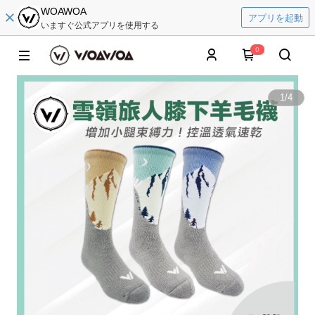
WOAWOA
アプリを起動
いますぐ公式アプリを使用する
0
1
/
4