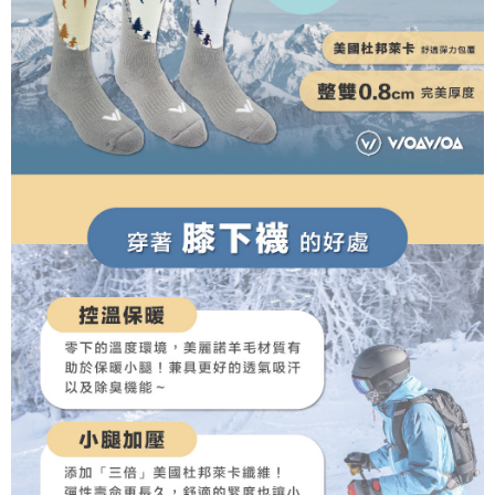
二、支払い限度額
2. 「OP Pay Later」を利用する契約関係の目的から、店舗はあなたの個人
順豐
1.初回 AFTEEを ご利用の際に、認証結果及び当社の審査の結果に基づ
送料を確認
情報（名前、電話または住所を含む）を台湾大哥大に提供し、収集、処理
き、限度額が設定されます。
および利用するために、当社があなた本人と分割請求書に必要な情報の確
2.決済金額は最低NT$20です。
認、照合および修正を行います。
3.現在、台湾の会員のみご利用いただけます。
3. 完全なユーザーサービス規約については、以下のリンクを参照してくだ
さい：
https://oppay.tw/userRule
三、利用規約「AFTEE代金後払い」（以下当サービスという）はネットプ
ロテクションズ（以下 AFTEE という）が提供し、AFTEEが代金を徴収し
ます。当サービスご利用の際に提供しなければならない個人情報（注文者
の氏名、電話番号、受取人の氏名、電話番号、受取人住所を含むがこれに
限らない）は、AFTEEに渡され当サービスで必要な範囲内で利用されま
す。AFTEEの個人情報の収集、処理、利用について、詳細はAFTEE公式ホ
ームページの『個人情報の収集、処理及び利用に関する声明』をご参照く
ださい（
https://aftee.tw/privacypolicy/
）。
AFTEEの初回ご利用の際に、審査を通過すれば、最高額がNT$10,000にな
ります。支払い期限を過ぎた場合、その金額に基づいて年利20%の遅延滞
納金が加算されます。未成年の利用者は、事前に法定代理人または後見人
の同意を得ればAFTEEをご利用いただけます。
個人情報の処理、利用について疑問がある、または関連する法律の権利を
行使したい場合は、ネットプロテクションズ
cs_tw@netprotections.co.jp
にご連絡ください。上記に示した個人情報を、必要な購入注文書とあわせ
てAFTEEにご提供いただく、またはAFTEEにあなたの個人情報の収集、処
理、利用を許可することににご同意いただけない場合は、当サービスを選