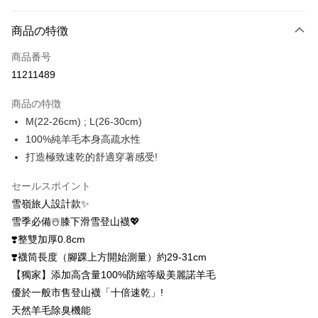
お支払い方法
商品の特徴
クレジットカード1回払い
商品番号
クレジットカード分割払い
11211489
3回払い、金利0、毎回
NT$793
21行の銀行
商品の特徴
6回払い、金利0、毎回
NT$396
21行の銀行
合作金庫商業銀行
第一商業銀行
M(22-26cm) ; L(26-30cm)
華南商業銀行
彰化商業銀行
12回払い、金利0、毎回
NT$198
21行の銀行
合作金庫商業銀行
第一商業銀行
100%純羊毛本身高疏水性
上海商業儲蓄銀行
台北富邦商業銀行
華南商業銀行
彰化商業銀行
24回払い、金利0、毎回
NT$99
20行の銀行
合作金庫商業銀行
第一商業銀行
国泰世華商業銀行
兆豐國際商業銀行
打造極致速乾的舒適穿著感受!
上海商業儲蓄銀行
台北富邦商業銀行
華南商業銀行
彰化商業銀行
台湾中小企業銀行
台中商業銀行
合作金庫商業銀行
第一商業銀行
コンビニ店頭代金引換
国泰世華商業銀行
兆豐國際商業銀行
上海商業儲蓄銀行
台北富邦商業銀行
HSBC(台湾)商業銀行
華泰商業銀行
セールスポイント
華南商業銀行
彰化商業銀行
台湾中小企業銀行
台中商業銀行
国泰世華商業銀行
兆豐國際商業銀行
聯邦商業銀行
遠東国際商業銀行
LINE Pay
上海商業儲蓄銀行
台北富邦商業銀行
雪嶺旅人設計款✨
HSBC(台湾)商業銀行
華泰商業銀行
台湾中小企業銀行
台中商業銀行
元大商業銀行
永豐商業銀行
兆豐國際商業銀行
台湾中小企業銀行
聯邦商業銀行
遠東国際商業銀行
雪季必備☃️膝下滑雪登山襪💖
HSBC(台湾)商業銀行
華泰商業銀行
Apple Pay
玉山商業銀行
星展(台湾)商業銀行
台中商業銀行
HSBC(台湾)商業銀行
元大商業銀行
永豐商業銀行
❣️整雙加厚0.8cm
聯邦商業銀行
遠東国際商業銀行
台新國際商業銀行
中国信託商業銀行
華泰商業銀行
聯邦商業銀行
玉山商業銀行
星展(台湾)商業銀行
Easy Wallet
元大商業銀行
永豐商業銀行
❣️襪筒長度（腳踝上方開始測量）約29-31cm
台湾楽天クレジットカード会社
遠東国際商業銀行
元大商業銀行
台新國際商業銀行
中国信託商業銀行
玉山商業銀行
星展(台湾)商業銀行
【獨家】添加高含量100%防縮等級美麗諾羊毛
永豐商業銀行
玉山商業銀行
台湾楽天クレジットカード会社
OP Pay Later
台新國際商業銀行
中国信託商業銀行
星展(台湾)商業銀行
台新國際商業銀行
優於一般市售登山襪「十倍速乾」!
説明
台湾楽天クレジットカード会社
中国信託商業銀行
台湾楽天クレジットカード会社
天然羊毛除臭機能
【OP Pay Later 使用説明】