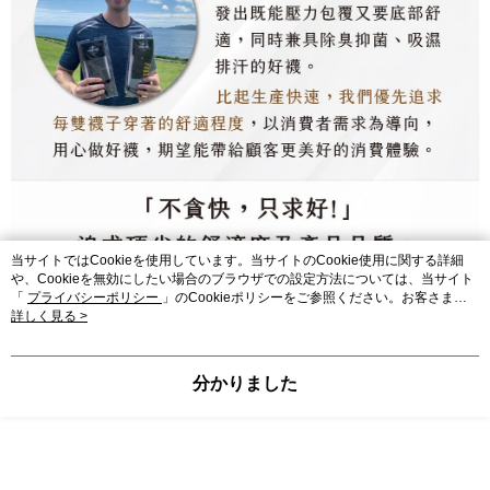
当サイトではCookieを使用しています。当サイトのCookie使用に関する詳細
や、Cookieを無効にしたい場合のブラウザでの設定方法については、当サイト
「
プライバシーポリシー
」のCookieポリシーをご参照ください。お客さま
が、当サイトを引き続き使用される場合、当社がサイト利用規約のCookieポリ
詳しく見る >
シーに基づいてCookieを使用することに同意したものとみなします。
分かりました