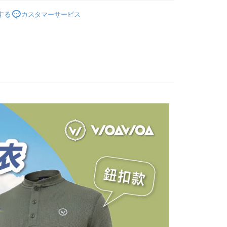
とします。
能服飾】
🔥3D保暖透氣中層登山衣
成立後30分以内に確認取引を行わない場合や審査が通過しない場
が完了すると、携帯に支払い通知のSMSが届きます。アプリ会
する
カスタマーサービス
付款
は自動的にキャンセルされます。「転専審査」に未通過の状況
、AFTEE アプリプッシュ通知が届きます。
た場合は、システムの評価基準に達していないことを意味し、
$100、NT$1,000以上で送料無料
け取り時のお支払いは不要です。商品を確かめてから、SMSま
についての説明はいたしかねます。
の通知に従って、4大コンビニ、またはATM/オンラインバンキ
家取貨
支払いください。
$100、NT$1,000以上で送料無料
方法の説明】
限は最短で 14 日以内ですので、ご注意ください。AFTEE ア
いの金額は電信請求書に統合されず、「OP Pay Later」は毎月
ンロードして AFTEE 会員になるとお支払い期限を最長 45 日
付款
に支払いリマインダーのSMSを送信します。
延長できます。
Sのリンクを通じて請求書を開いた後、「コンビニバーコード／台
$100、NT$1,000以上で送料無料
舗／銀行振込／街口支払い／iPASS MONEY」などのチャネル
は、ショップが請求した期日と、AFTEEで延長できる日数を
を選択できます。
1取貨
されます。AFTEEで注文すると、商品を受け取るまで支払い
長できますが、商品を期限内に受け取れない場合があります
$100、NT$1,000以上で送料無料
項】
約商品や商品到着日が比較的遅い商品）。そのため、商品到着
ービスは「台湾大哥大株式会社」（以下「当社」といいます）に
わらず、AFTEEで指定された期限内にお支払いください。
供され、ユーザーが取引時に本サービスを通じて商品やサービ
できるようにし、店舗が売買／分割払い売買の債権を当社に譲
い限度額
$100、NT$1,000以上で送料無料
、契約に基づいて当社の請求書で帳款を支払うことになりま
AFTEEを ご利用の際に、認証結果及び当社の審査の結果に基づ
額が設定されます。
送料を確認
 Pay Later」を利用する契約関係の目的から、店舗はあなたの個
は最低NT$20です。
名前、電話または住所を含む）を台湾大哥大に提供し、収集、
台湾の会員のみご利用いただけます。
び利用するために、当社があなた本人と分割請求書に必要な情
、照合および修正を行います。
約「AFTEE代金後払い」（以下当サービスという）はネット
なユーザーサービス規約については、以下のリンクを参照してく
ョンズ（以下 AFTEE という）が提供し、AFTEEが代金を徴収