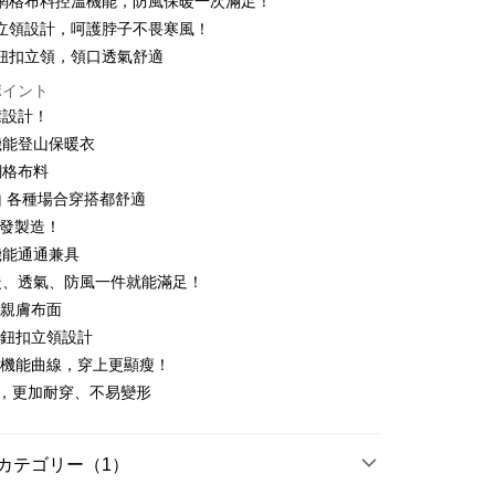
適網格布料控溫機能，防風保暖一次滿足！
い、金利0、毎回
NT$330
21行の銀行
庫商業銀行
第一商業銀行
膚立領設計，呵護脖子不畏寒風！
業銀行
彰化商業銀行
払い、金利0、毎回
NT$165
21行の銀行
庫商業銀行
第一商業銀行
適鈕扣立領，領口透氣舒適
業儲蓄銀行
台北富邦商業銀行
業銀行
彰化商業銀行
払い、金利0、毎回
NT$82
20行の銀行
庫商業銀行
第一商業銀行
ポイント
華商業銀行
兆豐國際商業銀行
業儲蓄銀行
台北富邦商業銀行
業銀行
彰化商業銀行
襟設計！
小企業銀行
台中商業銀行
庫商業銀行
第一商業銀行
店頭代金引換
華商業銀行
兆豐國際商業銀行
業儲蓄銀行
台北富邦商業銀行
(台湾)商業銀行
華泰商業銀行
業銀行
彰化商業銀行
機能登山保暖衣
小企業銀行
台中商業銀行
華商業銀行
兆豐國際商業銀行
業銀行
遠東国際商業銀行
業儲蓄銀行
台北富邦商業銀行
網格布料
(台湾)商業銀行
華泰商業銀行
小企業銀行
台中商業銀行
業銀行
永豐商業銀行
際商業銀行
台湾中小企業銀行
業銀行
遠東国際商業銀行
 各種場合穿搭都舒適
(台湾)商業銀行
華泰商業銀行
業銀行
星展(台湾)商業銀行
業銀行
HSBC(台湾)商業銀行
業銀行
永豐商業銀行
研發製造！
業銀行
遠東国際商業銀行
際商業銀行
中国信託商業銀行
業銀行
聯邦商業銀行
業銀行
星展(台湾)商業銀行
t
業銀行
永豐商業銀行
機能通通兼具
天クレジットカード会社
際商業銀行
元大商業銀行
際商業銀行
中国信託商業銀行
業銀行
星展(台湾)商業銀行
暖、透氣、防風一件就能滿足！
業銀行
玉山商業銀行
天クレジットカード会社
ter
際商業銀行
中国信託商業銀行
湾)商業銀行
台新國際商業銀行
格親膚布面
天クレジットカード会社
託商業銀行
台湾楽天クレジットカード会社
氣鈕扣立領設計
 Later 使用説明】
代金後払い
ービスは台湾大哥大によって提供され、台湾大哥大のユーザーは
裁機能曲線，穿上更顯瘦！
請なしで即時に利用可能です。
線，更加耐穿、不易變形
方法で「OP Pay Later」を選択すると、注文が成立した後に自
TEE代金後払いについて
 Pay Later の取引プロセスに移行し、携帯番号を確認後、分割
い方法でAFTEE代金後払いを選択すると、携帯電話認証ウィン
数や支払い期限を選択し、支払いを確認すると取引が完了しま
示されます。
で認証してお支払い手続を進めてください。
カテゴリー（1）
の承認額、分割回数および費用については、後続の取引確認ペー
るときのお支払いは不要です。商品はご指定の住所に配送されま