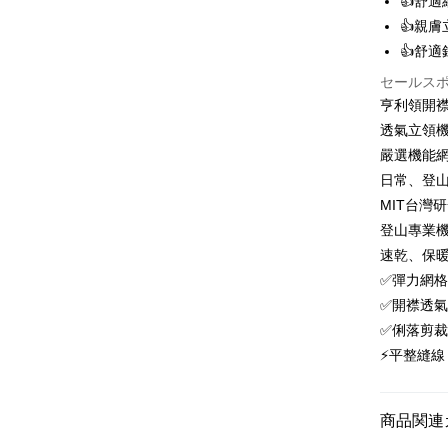
👍舒
6回払
合作金
👍親
華南商
12回
合作金
👍舒
上海商
華南商
24回
合作金
セールス
国泰世
上海商
華南商
亨利領開
台湾中
合作金
コンビニ
国泰世
上海商
HSBC
華南商
透氣立領
台湾中
国泰世
聯邦商
LINE Pay
上海商
嚴選機能
HSBC
台湾中
元大商
兆豐國
聯邦商
日常、登山
HSBC
Apple Pay
玉山商
台中商
元大商
MIT台灣
聯邦商
台新國
華泰商
玉山商
Easy Walle
元大商
登山專業
台湾楽
遠東国
台新國
玉山商
速乾、保
永豐商
台湾楽
OP Pay La
台新國
星展(台
✅彈力網
説明
台湾楽
中国信
✅開襟透
【OP Pay
AFTEE
1. 本サ
✅俐落剪
追加の申
説明
⚡平整縫
2. 支払い
一、 AF
ATM払い
動的に OP
1.お支払
払いの回
ドウが表
す。
2.SMS
商品関連
3. 実際
3.注文す
配送方法