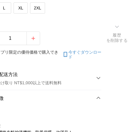
L
XL
2XL
履歴
を削除する
アプリ限定の優待価格で購入でき
今すぐダウンロー
ド
配送方法
け取り NT$1,000以上で送料無料
方法
徴
カード1回払い
トカード分割払い
徴
い、金利0、毎回
NT$660
21行の銀行