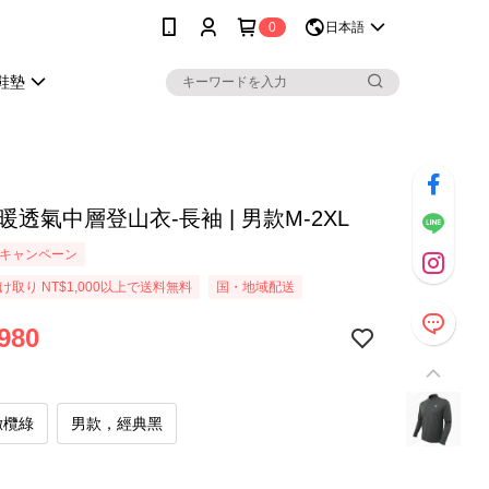
0
日本語
鞋墊
保暖透氣中層登山衣-長袖 | 男款M-2XL
キャンペーン
取り NT$1,000以上で送料無料
国・地域配送
980
橄欖綠
男款，經典黑