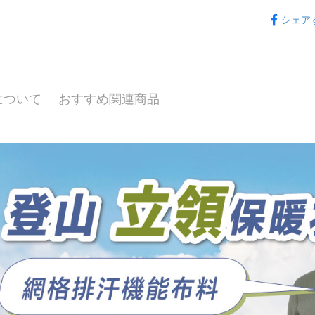
ジを基準
す。
【登山機
4. 注文
4.ご注文
シェア
全家取貨
合、注文
員の場合は
が発生し
配送毎にNT
5.商品受
評価内容
たはアプリ
付款後全
ングでお
配送毎にNT
【支払い
代金納付期
について
おすすめ関連商品
1. 分割払
プリをダウ
7-11取貨
の締め日後
以内まで
2. SM
配送毎にNT
湾大直営店
お支払期限
で支払い
付款後7-1
もとに計算
期限を延
配送毎にNT
【注意事
（例：予
1. 本サ
の有無に関
宅配
よって提
スを購入
二、支払
配送毎にNT
渡した後
1.初回 
す。
き、限度
順豐
2. 「OP
2.決済金額
人情報（
3.現在、
処理およ
報の確認
三、利用規
3. 完全
プロテクシ