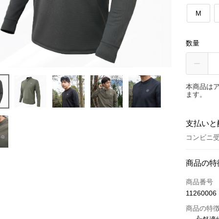
M
数量
本商品は
ます。
支払いと
コンビニ受
お支払い
商品の特
クレジット
商品番号
11260006
クレジッ
商品の特
3回払