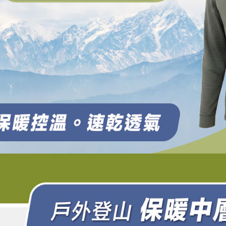
ださい：
ht
します。
文者の氏
これに限ら
されます。
AFTEE
明』をご
AFTEE
なります。
延滞納金
後見人の同
個人情報
を行使し
cs_tw@netp
を、必要な
AFTEE
意いただ