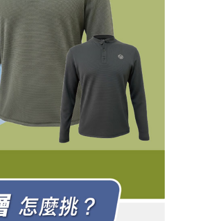
tps://oppay.tw/userRule
当サービスご利用の際に提供しなければならない個人情報（注
名、電話番号、受取人の氏名、電話番号、受取人住所を含むが
ない）は、AFTEEに渡され当サービスで必要な範囲内で利用
AFTEEの個人情報の収集、処理、利用について、詳細は
公式ホームページの『個人情報の収集、処理及び利用に関する声
参照ください（
https://aftee.tw/privacypolicy/
）。
の初回ご利用の際に、審査を通過すれば、最高額がNT$10,000に
支払い期限を過ぎた場合、その金額に基づいて年利20%の遅
が加算されます。未成年の利用者は、事前に法定代理人または
意を得ればAFTEEをご利用いただけます。
の処理、利用について疑問がある、または関連する法律の権利
たい場合は、ネットプロテクションズ
rotections.co.jp
にご連絡ください。上記に示した個人情報
購入注文書とあわせてAFTEEにご提供いただく、または
にあなたの個人情報の収集、処理、利用を許可することににご同
けない場合は、当サービスを選択しないでください。