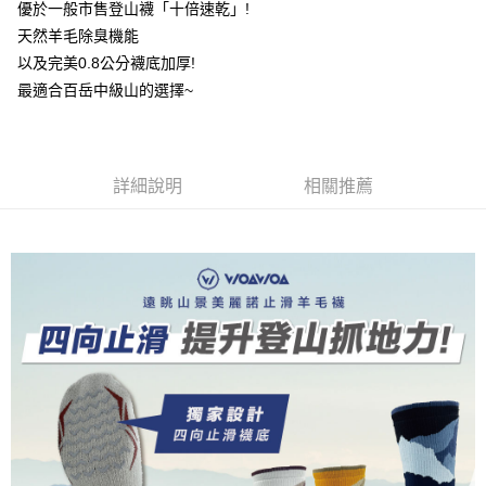
【關於「AFTEE先享後付」】
優於一般市售登山襪「十倍速乾」!
成交易。
ATM付款
AFTEE先享後付是「在收到商品之後才付款」的支付方式。 讓您購物簡單
3.實際核准額度、可分期數及費用金額請依後續交易確認頁面所載為準。
天然羊毛除臭機能
便利好安心！
4.訂單成立30分鐘內，如未前往確認交易或遇審核未通過，訂單將自動取
１．簡單：不需註冊會員、不需綁卡、不需儲值。
以及完美0.8公分襪底加厚!
運送方式
消。如遇「轉專審核」未通過狀況，表示未達大哥付你分期系統評分，恕無
２．便利：只要手機號碼，簡訊認證，即可結帳。
最適合百岳中級山的選擇~
法說明評估內容。
３．安心：先確認商品／服務後，再付款。
全家取貨付款
【繳款方式說明】
1.分期款項不併入電信帳單，「大哥付你分期」於每月結算日後寄送繳費提
每筆NT$100，滿NT$1,000(含以上)免運費
【「AFTEE先享後付」結帳流程】
醒簡訊。
１．於結帳方式選擇「AFTEE先享後付」後，將跳轉至「AFTEE先享後付」
2.透過簡訊連結打開帳單後，可選擇「超商條碼／台灣大直營門市／銀行轉
付款後全家取貨
結帳頁面，進行簡訊認證並確認金額後，即可完成結帳。
詳細說明
相關推薦
帳／街口支付／iPASS MONEY」等通路繳費。
２．訂單成立數日內，您將收到繳費通知簡訊。
每筆NT$100，滿NT$1,000(含以上)免運費
３．收到繳費通知簡訊後14天內，點擊此簡訊中的連結，可透過四大超商／
【注意事項】
ATM／網路銀行／等多元方式進行付款，方視為交易完成。
7-11取貨付款
1.本服務係由「台灣大哥大股份有限公司」（以下簡稱本公司）所提供，讓
※ 請注意：結帳手續完成當下不需立刻繳費，但若您需要取消訂單，請聯絡
用戶於交易時，得透過本服務購買商品或服務，並由商店將買賣／分期付款
每筆NT$100，滿NT$1,000(含以上)免運費
購買商品的店家。未經商家同意取消之訂單仍視為有效，需透過AFTEE先享
買賣價金債權讓與本公司後，依約使用本公司帳單繳交帳款。
後付繳納相關費用。
2.基於同意付款使用「大哥付你分期」之契約關係目的，商店將以您的個人
付款後7-11取貨
※ 交易是否成功請以「AFTEE先享後付 」之結帳頁面顯示為準，若有關於
資料（包含姓名、電話或地址）提供予台灣大哥大進項蒐集、處理及利用，
是否繳費成功／繳費後需取消欲退款等相關疑問，請聯繫「AFTEE先享後付
每筆NT$100，滿NT$1,000(含以上)免運費
由本公司與您本人進行分期帳單所需資料之確認、核對及更正。
客戶支援中心」
https://netprotections.freshdesk.com/support/home
3.完整用戶服務條款，請詳閱以下連結：
https://oppay.tw/userRule
宅配
【注意事項】
１．透過由恩沛科技股份有限公司提供之「AFTEE先享後付」服務完成之交
每筆NT$100，滿NT$1,000(含以上)免運費
易，需依本服務之必要範圍內提供個人資料，並將交易相關給付款項請求債
權轉讓予恩沛科技股份有限公司。
順豐
查看運費
２．關於個人資料處理事宜，請瀏覽以下網址：