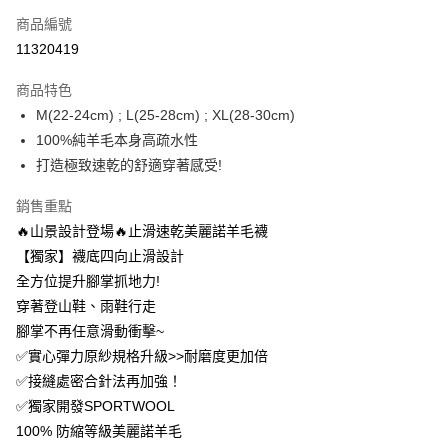
商品編號
信用卡分期付款
11320419
3 期 0 利率 每期
NT$343
21家銀行
商品特色
6 期 0 利率 每期
NT$171
21家銀行
合作金庫商業銀行
第一商業銀行
M(22-24cm) ; L(25-28cm) ; XL(28-30cm)
華南商業銀行
彰化商業銀行
12 期 0 利率 每期
NT$85
21家銀行
合作金庫商業銀行
第一商業銀行
100%純羊毛本身高疏水性
上海商業儲蓄銀行
台北富邦商業銀行
華南商業銀行
彰化商業銀行
24 期 0 利率 每期
NT$42
20家銀行
合作金庫商業銀行
第一商業銀行
國泰世華商業銀行
兆豐國際商業銀行
打造極致速乾的舒適穿著感受!
上海商業儲蓄銀行
台北富邦商業銀行
華南商業銀行
彰化商業銀行
臺灣中小企業銀行
台中商業銀行
合作金庫商業銀行
第一商業銀行
超商取貨付款
國泰世華商業銀行
兆豐國際商業銀行
上海商業儲蓄銀行
台北富邦商業銀行
銷售重點
匯豐（台灣）商業銀行
華泰商業銀行
華南商業銀行
彰化商業銀行
臺灣中小企業銀行
台中商業銀行
國泰世華商業銀行
兆豐國際商業銀行
聯邦商業銀行
遠東國際商業銀行
LINE Pay
上海商業儲蓄銀行
台北富邦商業銀行
🔥山景設計登場🔥止滑速乾美麗諾羊毛襪
匯豐（台灣）商業銀行
華泰商業銀行
臺灣中小企業銀行
台中商業銀行
元大商業銀行
永豐商業銀行
兆豐國際商業銀行
臺灣中小企業銀行
【獨家】襪底四向止滑設計
聯邦商業銀行
遠東國際商業銀行
匯豐（台灣）商業銀行
華泰商業銀行
Apple Pay
玉山商業銀行
星展（台灣）商業銀行
台中商業銀行
匯豐（台灣）商業銀行
元大商業銀行
永豐商業銀行
全方位提升腳掌抓地力!
聯邦商業銀行
遠東國際商業銀行
台新國際商業銀行
中國信託商業銀行
華泰商業銀行
聯邦商業銀行
玉山商業銀行
星展（台灣）商業銀行
悠遊付
穿著登山鞋、雨鞋行走
元大商業銀行
永豐商業銀行
台灣樂天信用卡公司
遠東國際商業銀行
元大商業銀行
台新國際商業銀行
中國信託商業銀行
玉山商業銀行
星展（台灣）商業銀行
腳掌不再任意滑動衝擊~
永豐商業銀行
玉山商業銀行
台灣樂天信用卡公司
大哥付你分期
台新國際商業銀行
中國信託商業銀行
✅實心彈力原紗規格升級>>耐磨度更加倍
星展（台灣）商業銀行
台新國際商業銀行
相關說明
台灣樂天信用卡公司
中國信託商業銀行
台灣樂天信用卡公司
✅接縫處密合針法再加強！
【大哥付你分期使用說明】
AFTEE先享後付
✅獨家開發SPORTWOOL
1.本服務由台灣大哥大提供，台灣大哥大用戶可立即使用無須另外申請。
2.付款方式選擇「大哥付你分期」，訂單成立後會自動跳轉到大哥付的交易
相關說明
100% 防縮等級美麗諾羊毛
流程，驗證手機門號後，選擇欲分期的期數、繳款截止日，確認付款後即完