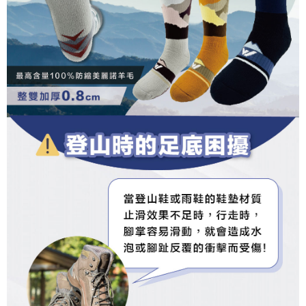
https://aftee.tw/terms/#terms3
３．未成年的使用者請事先徵得法定代理人或監護人之同意方可使用
「AFTEE先享後付」，若未經同意申辦者引起之損失，本公司不負相關責
任。
４．使用「AFTEE先享後付」時，將依據個別帳號之用戶狀況，依本公司即
時審查核予不同之上限額度；若仍有額度不足之情形，本公司將視審查結果
請求用戶進行身份認證。
５．嚴禁一人註冊多個帳號或使用他人資訊註冊。若發現惡意使用之情形，
恩沛科技股份有限公司將有權停止該用戶之使用額度並採取法律行動。