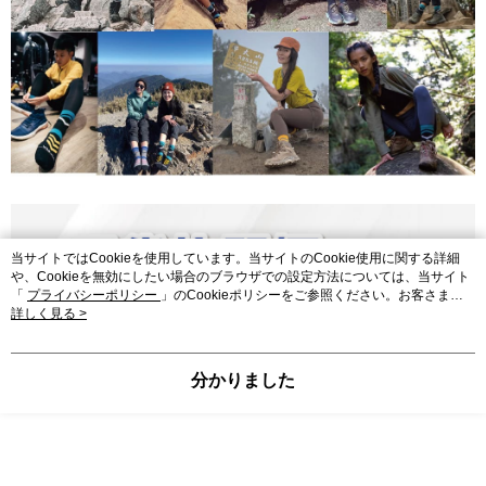
当サイトではCookieを使用しています。当サイトのCookie使用に関する詳細
や、Cookieを無効にしたい場合のブラウザでの設定方法については、当サイト
「
プライバシーポリシー
」のCookieポリシーをご参照ください。お客さま
が、当サイトを引き続き使用される場合、当社がサイト利用規約のCookieポリ
詳しく見る >
シーに基づいてCookieを使用することに同意したものとみなします。
分かりました