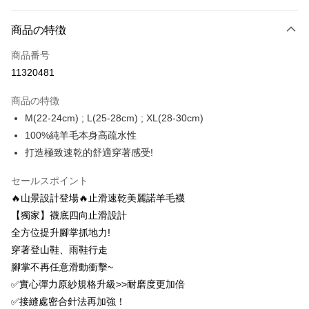
お支払い方法
商品の特徴
クレジットカード1回払い
商品番号
クレジットカード分割払い
11320481
3回払い、金利0、毎回
NT$643
21行の銀行
商品の特徴
6回払い、金利0、毎回
NT$321
21行の銀行
合作金庫商業銀行
第一商業銀行
M(22-24cm) ; L(25-28cm) ; XL(28-30cm)
華南商業銀行
彰化商業銀行
12回払い、金利0、毎回
NT$160
21行の銀行
合作金庫商業銀行
第一商業銀行
100%純羊毛本身高疏水性
上海商業儲蓄銀行
台北富邦商業銀行
華南商業銀行
彰化商業銀行
24回払い、金利0、毎回
NT$80
20行の銀行
合作金庫商業銀行
第一商業銀行
国泰世華商業銀行
兆豐國際商業銀行
打造極致速乾的舒適穿著感受!
上海商業儲蓄銀行
台北富邦商業銀行
華南商業銀行
彰化商業銀行
台湾中小企業銀行
台中商業銀行
合作金庫商業銀行
第一商業銀行
コンビニ店頭代金引換
国泰世華商業銀行
兆豐國際商業銀行
上海商業儲蓄銀行
台北富邦商業銀行
HSBC(台湾)商業銀行
華泰商業銀行
セールスポイント
華南商業銀行
彰化商業銀行
台湾中小企業銀行
台中商業銀行
国泰世華商業銀行
兆豐國際商業銀行
聯邦商業銀行
遠東国際商業銀行
LINE Pay
上海商業儲蓄銀行
台北富邦商業銀行
🔥山景設計登場🔥止滑速乾美麗諾羊毛襪
HSBC(台湾)商業銀行
華泰商業銀行
台湾中小企業銀行
台中商業銀行
元大商業銀行
永豐商業銀行
兆豐國際商業銀行
台湾中小企業銀行
聯邦商業銀行
遠東国際商業銀行
【獨家】襪底四向止滑設計
HSBC(台湾)商業銀行
華泰商業銀行
Apple Pay
玉山商業銀行
星展(台湾)商業銀行
台中商業銀行
HSBC(台湾)商業銀行
元大商業銀行
永豐商業銀行
全方位提升腳掌抓地力!
聯邦商業銀行
遠東国際商業銀行
台新國際商業銀行
中国信託商業銀行
華泰商業銀行
聯邦商業銀行
玉山商業銀行
星展(台湾)商業銀行
Easy Wallet
元大商業銀行
永豐商業銀行
穿著登山鞋、雨鞋行走
台湾楽天クレジットカード会社
遠東国際商業銀行
元大商業銀行
台新國際商業銀行
中国信託商業銀行
玉山商業銀行
星展(台湾)商業銀行
腳掌不再任意滑動衝擊~
永豐商業銀行
玉山商業銀行
台湾楽天クレジットカード会社
OP Pay Later
台新國際商業銀行
中国信託商業銀行
星展(台湾)商業銀行
台新國際商業銀行
✅實心彈力原紗規格升級>>耐磨度更加倍
説明
台湾楽天クレジットカード会社
中国信託商業銀行
台湾楽天クレジットカード会社
✅接縫處密合針法再加強！
【OP Pay Later 使用説明】