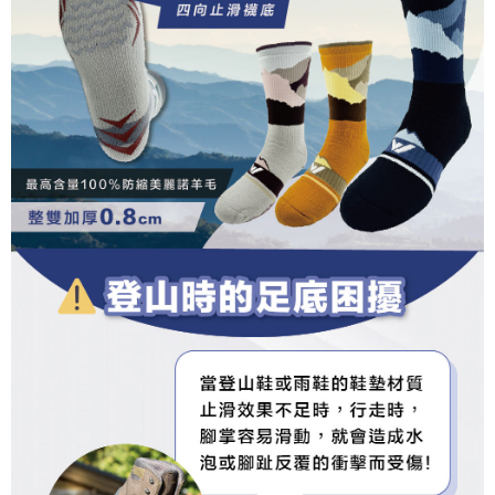
二、支払い限度額
2. 「OP Pay Later」を利用する契約関係の目的から、店舗はあなたの個人
順豐
1.初回 AFTEEを ご利用の際に、認証結果及び当社の審査の結果に基づ
送料を確認
情報（名前、電話または住所を含む）を台湾大哥大に提供し、収集、処理
き、限度額が設定されます。
および利用するために、当社があなた本人と分割請求書に必要な情報の確
2.決済金額は最低NT$20です。
認、照合および修正を行います。
3.現在、台湾の会員のみご利用いただけます。
3. 完全なユーザーサービス規約については、以下のリンクを参照してくだ
さい：
https://oppay.tw/userRule
三、利用規約「AFTEE代金後払い」（以下当サービスという）はネットプ
ロテクションズ（以下 AFTEE という）が提供し、AFTEEが代金を徴収し
ます。当サービスご利用の際に提供しなければならない個人情報（注文者
の氏名、電話番号、受取人の氏名、電話番号、受取人住所を含むがこれに
限らない）は、AFTEEに渡され当サービスで必要な範囲内で利用されま
す。AFTEEの個人情報の収集、処理、利用について、詳細はAFTEE公式ホ
ームページの『個人情報の収集、処理及び利用に関する声明』をご参照く
ださい（
https://aftee.tw/privacypolicy/
）。
AFTEEの初回ご利用の際に、審査を通過すれば、最高額がNT$10,000にな
ります。支払い期限を過ぎた場合、その金額に基づいて年利20%の遅延滞
納金が加算されます。未成年の利用者は、事前に法定代理人または後見人
の同意を得ればAFTEEをご利用いただけます。
個人情報の処理、利用について疑問がある、または関連する法律の権利を
行使したい場合は、ネットプロテクションズ
cs_tw@netprotections.co.jp
にご連絡ください。上記に示した個人情報を、必要な購入注文書とあわせ
てAFTEEにご提供いただく、またはAFTEEにあなたの個人情報の収集、処
理、利用を許可することににご同意いただけない場合は、当サービスを選