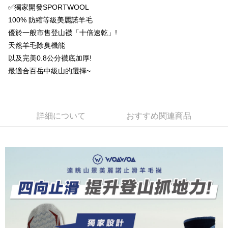
AFTEE代金後払い
1. 本サービスは台湾大哥大によって提供され、台湾大哥大のユーザーは追
✅獨家開發SPORTWOOL
加の申請なしで即時に利用可能です。
説明
100% 防縮等級美麗諾羊毛
2. 支払い方法で「OP Pay Later」を選択すると、注文が成立した後に自動
一、 AFTEE代金後払いについて
優於一般市售登山襪「十倍速乾」!
的に OP Pay Later の取引プロセスに移行し、携帯番号を確認後、分割払
ATM払い
1.お支払い方法でAFTEE代金後払いを選択すると、携帯電話認証ウィンド
いの回数や支払い期限を選択し、支払いを確認すると取引が完了します。
天然羊毛除臭機能
ウが表示されます。
3. 実際の承認額、分割回数および費用については、後続の取引確認ページ
2.SMSで認証してお支払い手続を進めてください。
以及完美0.8公分襪底加厚!
配送方法
を基準とします。
3.注文するときのお支払いは不要です。商品はご指定の住所に配送されま
最適合百岳中級山的選擇~
4. 注文成立後30分以内に確認取引を行わない場合や審査が通過しない場
す。
全家取貨付款
合、注文は自動的にキャンセルされます。「転専審査」に未通過の状況が
4.ご注文が完了すると、携帯に支払い通知のSMSが届きます。アプリ会員
発生した場合は、システムの評価基準に達していないことを意味し、評価
配送毎にNT$100、NT$1,000以上で送料無料
の場合は、AFTEE アプリプッシュ通知が届きます。
内容についての説明はいたしかねます。
5.商品受け取り時のお支払いは不要です。商品を確かめてから、SMSまた
付款後全家取貨
はアプリの通知に従って、4大コンビニ、またはATM/オンラインバンキン
詳細について
おすすめ関連商品
グでお支払いください。
配送毎にNT$100、NT$1,000以上で送料無料
【支払い方法の説明】
1. 分割払いの金額は電信請求書に統合されず、「OP Pay Later」は毎月の
代金納付期限は最短で 14 日以内ですので、ご注意ください。AFTEE アプ
7-11取貨付款
締め日後に支払いリマインダーのSMSを送信します。
リをダウンロードして AFTEE 会員になるとお支払い期限を最長 45 日以内
2. SMSのリンクを通じて請求書を開いた後、「コンビニバーコード／台湾
配送毎にNT$100、NT$1,000以上で送料無料
まで延長できます。
大直営店舗／銀行振込／街口支払い／iPASS MONEY」などのチャネルで
支払いを選択できます。
付款後7-11取貨
お支払期限は、ショップが請求した期日と、AFTEEで延長できる日数をも
とに計算されます。AFTEEで注文すると、商品を受け取るまで支払い期限
配送毎にNT$100、NT$1,000以上で送料無料
【注意事項】
を延長できますが、商品を期限内に受け取れない場合があります（例：予
1. 本サービスは「台湾大哥大株式会社」（以下「当社」といいます）によ
約商品や商品到着日が比較的遅い商品）。そのため、商品到着の有無に関
宅配
って提供され、ユーザーが取引時に本サービスを通じて商品やサービスを
わらず、AFTEEで指定された期限内にお支払いください。
購入できるようにし、店舗が売買／分割払い売買の債権を当社に譲渡した
配送毎にNT$100、NT$1,000以上で送料無料
後、契約に基づいて当社の請求書で帳款を支払うことになります。