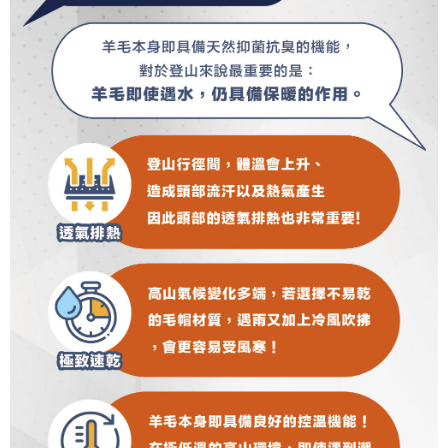
https://aftee.tw/terms/#terms3
３．未成年的使用者請事先徵得法定代理人或監護人之同意方可使用
「AFTEE先享後付」，若未經同意申辦者引起之損失，本公司不負相關責
任。
４．使用「AFTEE先享後付」時，將依據個別帳號之用戶狀況，依本公司即
時審查核予不同之上限額度；若仍有額度不足之情形，本公司將視審查結果
請求用戶進行身份認證。
５．嚴禁一人註冊多個帳號或使用他人資訊註冊。若發現惡意使用之情形，
恩沛科技股份有限公司將有權停止該用戶之使用額度並採取法律行動。