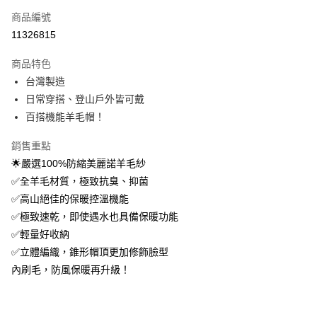
商品編號
信用卡分期付款
11326815
3 期 0 利率 每期
NT$393
21家銀行
商品特色
6 期 0 利率 每期
NT$196
21家銀行
合作金庫商業銀行
第一商業銀行
台灣製造
華南商業銀行
彰化商業銀行
12 期 0 利率 每期
NT$98
21家銀行
合作金庫商業銀行
第一商業銀行
日常穿搭、登山戶外皆可戴
上海商業儲蓄銀行
台北富邦商業銀行
華南商業銀行
彰化商業銀行
24 期 0 利率 每期
NT$49
20家銀行
合作金庫商業銀行
第一商業銀行
國泰世華商業銀行
兆豐國際商業銀行
百搭機能羊毛帽！
上海商業儲蓄銀行
台北富邦商業銀行
華南商業銀行
彰化商業銀行
臺灣中小企業銀行
台中商業銀行
合作金庫商業銀行
第一商業銀行
超商取貨付款
國泰世華商業銀行
兆豐國際商業銀行
上海商業儲蓄銀行
台北富邦商業銀行
銷售重點
匯豐（台灣）商業銀行
華泰商業銀行
華南商業銀行
彰化商業銀行
臺灣中小企業銀行
台中商業銀行
國泰世華商業銀行
兆豐國際商業銀行
聯邦商業銀行
遠東國際商業銀行
LINE Pay
上海商業儲蓄銀行
台北富邦商業銀行
🌟嚴選100%防縮美麗諾羊毛紗
匯豐（台灣）商業銀行
華泰商業銀行
臺灣中小企業銀行
台中商業銀行
元大商業銀行
永豐商業銀行
兆豐國際商業銀行
臺灣中小企業銀行
✅全羊毛材質，極致抗臭、抑菌
聯邦商業銀行
遠東國際商業銀行
匯豐（台灣）商業銀行
華泰商業銀行
Apple Pay
玉山商業銀行
星展（台灣）商業銀行
台中商業銀行
匯豐（台灣）商業銀行
元大商業銀行
永豐商業銀行
✅高山絕佳的保暖控溫機能
聯邦商業銀行
遠東國際商業銀行
台新國際商業銀行
中國信託商業銀行
華泰商業銀行
聯邦商業銀行
玉山商業銀行
星展（台灣）商業銀行
悠遊付
✅極致速乾，即使遇水也具備保暖功能
元大商業銀行
永豐商業銀行
台灣樂天信用卡公司
遠東國際商業銀行
元大商業銀行
台新國際商業銀行
中國信託商業銀行
玉山商業銀行
星展（台灣）商業銀行
✅輕量好收納
永豐商業銀行
玉山商業銀行
台灣樂天信用卡公司
大哥付你分期
台新國際商業銀行
中國信託商業銀行
✅立體編織，錐形帽頂更加修飾臉型
星展（台灣）商業銀行
台新國際商業銀行
相關說明
台灣樂天信用卡公司
中國信託商業銀行
台灣樂天信用卡公司
內刷毛，防風保暖再升級！
【大哥付你分期使用說明】
AFTEE先享後付
1.本服務由台灣大哥大提供，台灣大哥大用戶可立即使用無須另外申請。
2.付款方式選擇「大哥付你分期」，訂單成立後會自動跳轉到大哥付的交易
相關說明
流程，驗證手機門號後，選擇欲分期的期數、繳款截止日，確認付款後即完