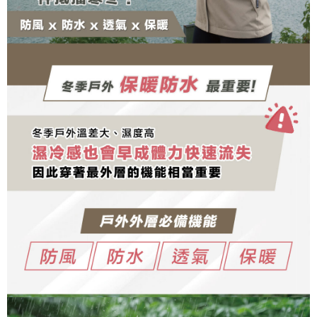
https://aftee.tw/terms/#terms3
３．未成年的使用者請事先徵得法定代理人或監護人之同意方可使用
「AFTEE先享後付」，若未經同意申辦者引起之損失，本公司不負相關責
任。
４．使用「AFTEE先享後付」時，將依據個別帳號之用戶狀況，依本公司即
時審查核予不同之上限額度；若仍有額度不足之情形，本公司將視審查結果
請求用戶進行身份認證。
５．嚴禁一人註冊多個帳號或使用他人資訊註冊。若發現惡意使用之情形，
恩沛科技股份有限公司將有權停止該用戶之使用額度並採取法律行動。