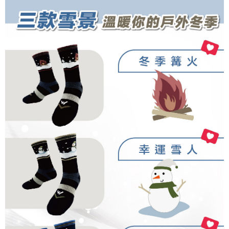
https://aftee.tw/terms/#terms3
３．未成年的使用者請事先徵得法定代理人或監護人之同意方可使用
「AFTEE先享後付」，若未經同意申辦者引起之損失，本公司不負相關責
任。
４．使用「AFTEE先享後付」時，將依據個別帳號之用戶狀況，依本公司即
時審查核予不同之上限額度；若仍有額度不足之情形，本公司將視審查結果
請求用戶進行身份認證。
５．嚴禁一人註冊多個帳號或使用他人資訊註冊。若發現惡意使用之情形，
恩沛科技股份有限公司將有權停止該用戶之使用額度並採取法律行動。