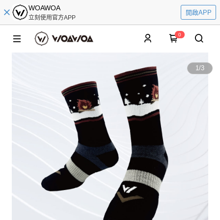
WOAWOA
開啟APP
立刻使用官方APP
0
1
/
3