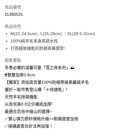
商品編號
信用卡分期付款
11380531
3 期 0 利率 每期
NT$330
21家銀行
商品特色
6 期 0 利率 每期
NT$165
21家銀行
合作金庫商業銀行
第一商業銀行
M(22-24.5cm) ; L(25-28cm) ：XL(28.5-31cm)
華南商業銀行
彰化商業銀行
12 期 0 利率 每期
NT$82
21家銀行
合作金庫商業銀行
第一商業銀行
100%純羊毛本身高疏水性
上海商業儲蓄銀行
台北富邦商業銀行
華南商業銀行
彰化商業銀行
24 期 0 利率 每期
NT$41
20家銀行
合作金庫商業銀行
第一商業銀行
國泰世華商業銀行
兆豐國際商業銀行
打造極致速乾的舒適穿著感受!
上海商業儲蓄銀行
台北富邦商業銀行
華南商業銀行
彰化商業銀行
臺灣中小企業銀行
台中商業銀行
合作金庫商業銀行
第一商業銀行
超商取貨付款
國泰世華商業銀行
兆豐國際商業銀行
上海商業儲蓄銀行
台北富邦商業銀行
銷售重點
匯豐（台灣）商業銀行
華泰商業銀行
華南商業銀行
彰化商業銀行
臺灣中小企業銀行
台中商業銀行
國泰世華商業銀行
兆豐國際商業銀行
聯邦商業銀行
遠東國際商業銀行
LINE Pay
上海商業儲蓄銀行
台北富邦商業銀行
冬季必備的溫馨可愛「雪之夜系列」⛰️
匯豐（台灣）商業銀行
華泰商業銀行
臺灣中小企業銀行
台中商業銀行
元大商業銀行
永豐商業銀行
兆豐國際商業銀行
臺灣中小企業銀行
❣️整雙加厚0.8cm
聯邦商業銀行
遠東國際商業銀行
匯豐（台灣）商業銀行
華泰商業銀行
Apple Pay
玉山商業銀行
星展（台灣）商業銀行
台中商業銀行
匯豐（台灣）商業銀行
元大商業銀行
永豐商業銀行
【獨家】添加高含量100%防縮等級美麗諾羊毛
聯邦商業銀行
遠東國際商業銀行
台新國際商業銀行
中國信託商業銀行
華泰商業銀行
聯邦商業銀行
玉山商業銀行
星展（台灣）商業銀行
悠遊付
優於一般市售登山襪「十倍速乾」!
元大商業銀行
永豐商業銀行
台灣樂天信用卡公司
遠東國際商業銀行
元大商業銀行
台新國際商業銀行
中國信託商業銀行
玉山商業銀行
星展（台灣）商業銀行
天然羊毛除臭機能
永豐商業銀行
玉山商業銀行
台灣樂天信用卡公司
大哥付你分期
台新國際商業銀行
中國信託商業銀行
以及完美0.8公分襪底加厚!
星展（台灣）商業銀行
台新國際商業銀行
相關說明
台灣樂天信用卡公司
中國信託商業銀行
台灣樂天信用卡公司
最適合百岳中級山的選擇~
【大哥付你分期使用說明】
AFTEE先享後付
✅實心彈力原紗規格升級>>耐磨度更加倍
1.本服務由台灣大哥大提供，台灣大哥大用戶可立即使用無須另外申請。
2.付款方式選擇「大哥付你分期」，訂單成立後會自動跳轉到大哥付的交易
相關說明
✅接縫處密合針法再加強！
流程，驗證手機門號後，選擇欲分期的期數、繳款截止日，確認付款後即完