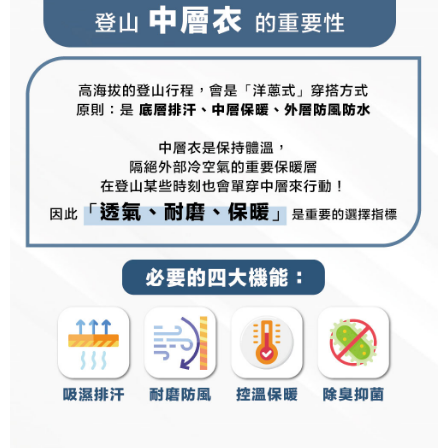
https://aftee.tw/terms/#terms3
３．未成年的使用者請事先徵得法定代理人或監護人之同意方可使用
「AFTEE先享後付」，若未經同意申辦者引起之損失，本公司不負相關責
任。
４．使用「AFTEE先享後付」時，將依據個別帳號之用戶狀況，依本公司即
時審查核予不同之上限額度；若仍有額度不足之情形，本公司將視審查結果
請求用戶進行身份認證。
５．嚴禁一人註冊多個帳號或使用他人資訊註冊。若發現惡意使用之情形，
恩沛科技股份有限公司將有權停止該用戶之使用額度並採取法律行動。