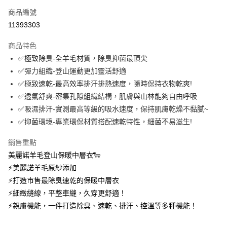
商品編號
信用卡分期付款
11393303
3 期 0 利率 每期
NT$1,443
21家銀行
商品特色
6 期 0 利率 每期
NT$721
21家銀行
合作金庫商業銀行
第一商業銀行
✅極致除臭-全羊毛材質，除臭抑菌最頂尖
華南商業銀行
彰化商業銀行
12 期 0 利率 每期
NT$360
21家銀行
合作金庫商業銀行
第一商業銀行
✅彈力組織-登山運動更加靈活舒適
上海商業儲蓄銀行
台北富邦商業銀行
華南商業銀行
彰化商業銀行
24 期 0 利率 每期
NT$180
20家銀行
合作金庫商業銀行
第一商業銀行
國泰世華商業銀行
兆豐國際商業銀行
✅極致速乾-最高效率排汗排熱速度，隨時保持衣物乾爽!
上海商業儲蓄銀行
台北富邦商業銀行
華南商業銀行
彰化商業銀行
臺灣中小企業銀行
台中商業銀行
合作金庫商業銀行
第一商業銀行
✅透氣舒爽-密集孔隙組織結構，肌膚與山林能夠自由呼吸
超商取貨付款
國泰世華商業銀行
兆豐國際商業銀行
上海商業儲蓄銀行
台北富邦商業銀行
匯豐（台灣）商業銀行
華泰商業銀行
華南商業銀行
彰化商業銀行
臺灣中小企業銀行
台中商業銀行
✅吸濕排汗-實測最高等級的吸水速度，保持肌膚乾燥不黏膩~
國泰世華商業銀行
兆豐國際商業銀行
聯邦商業銀行
遠東國際商業銀行
LINE Pay
上海商業儲蓄銀行
台北富邦商業銀行
匯豐（台灣）商業銀行
華泰商業銀行
✅抑菌環境-專業環保材質搭配速乾特性，細菌不易滋生!
臺灣中小企業銀行
台中商業銀行
元大商業銀行
永豐商業銀行
兆豐國際商業銀行
臺灣中小企業銀行
聯邦商業銀行
遠東國際商業銀行
匯豐（台灣）商業銀行
華泰商業銀行
Apple Pay
玉山商業銀行
星展（台灣）商業銀行
台中商業銀行
匯豐（台灣）商業銀行
元大商業銀行
永豐商業銀行
銷售重點
聯邦商業銀行
遠東國際商業銀行
台新國際商業銀行
中國信託商業銀行
華泰商業銀行
聯邦商業銀行
玉山商業銀行
星展（台灣）商業銀行
悠遊付
美麗諾羊毛登山保暖中層衣🐑
元大商業銀行
永豐商業銀行
台灣樂天信用卡公司
遠東國際商業銀行
元大商業銀行
台新國際商業銀行
中國信託商業銀行
玉山商業銀行
星展（台灣）商業銀行
⚡美麗諾羊毛原紗添加
永豐商業銀行
玉山商業銀行
台灣樂天信用卡公司
大哥付你分期
台新國際商業銀行
中國信託商業銀行
⚡打造市售最除臭速乾的保暖中層衣
星展（台灣）商業銀行
台新國際商業銀行
相關說明
台灣樂天信用卡公司
中國信託商業銀行
台灣樂天信用卡公司
⚡細緻縫線，平整車縫，久穿更舒適！
【大哥付你分期使用說明】
AFTEE先享後付
⚡親膚機能，一件打造除臭、速乾、排汗、控溫等多種機能！
1.本服務由台灣大哥大提供，台灣大哥大用戶可立即使用無須另外申請。
2.付款方式選擇「大哥付你分期」，訂單成立後會自動跳轉到大哥付的交易
相關說明
流程，驗證手機門號後，選擇欲分期的期數、繳款截止日，確認付款後即完