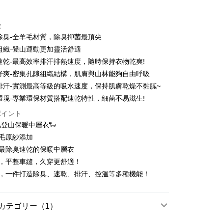
トカード分割払い
徴
い、金利0、毎回
NT$1,443
21行の銀行
除臭-全羊毛材質，除臭抑菌最頂尖
い、金利0、毎回
NT$721
21行の銀行
庫商業銀行
第一商業銀行
組織-登山運動更加靈活舒適
業銀行
彰化商業銀行
払い、金利0、毎回
NT$360
21行の銀行
庫商業銀行
第一商業銀行
速乾-最高效率排汗排熱速度，隨時保持衣物乾爽!
業儲蓄銀行
台北富邦商業銀行
業銀行
彰化商業銀行
払い、金利0、毎回
舒爽-密集孔隙組織結構，肌膚與山林能夠自由呼吸
NT$180
20行の銀行
庫商業銀行
第一商業銀行
華商業銀行
兆豐國際商業銀行
業儲蓄銀行
台北富邦商業銀行
業銀行
彰化商業銀行
排汗-實測最高等級的吸水速度，保持肌膚乾燥不黏膩~
小企業銀行
台中商業銀行
庫商業銀行
第一商業銀行
店頭代金引換
華商業銀行
兆豐國際商業銀行
業儲蓄銀行
台北富邦商業銀行
環境-專業環保材質搭配速乾特性，細菌不易滋生!
(台湾)商業銀行
華泰商業銀行
業銀行
彰化商業銀行
小企業銀行
台中商業銀行
華商業銀行
兆豐國際商業銀行
業銀行
遠東国際商業銀行
業儲蓄銀行
台北富邦商業銀行
(台湾)商業銀行
華泰商業銀行
ポイント
小企業銀行
台中商業銀行
業銀行
永豐商業銀行
際商業銀行
台湾中小企業銀行
業銀行
遠東国際商業銀行
登山保暖中層衣🐑
(台湾)商業銀行
華泰商業銀行
業銀行
星展(台湾)商業銀行
業銀行
HSBC(台湾)商業銀行
業銀行
永豐商業銀行
毛原紗添加
業銀行
遠東国際商業銀行
際商業銀行
中国信託商業銀行
業銀行
聯邦商業銀行
業銀行
星展(台湾)商業銀行
t
業銀行
永豐商業銀行
售最除臭速乾的保暖中層衣
天クレジットカード会社
際商業銀行
元大商業銀行
際商業銀行
中国信託商業銀行
業銀行
星展(台湾)商業銀行
線，平整車縫，久穿更舒適！
業銀行
玉山商業銀行
天クレジットカード会社
ter
際商業銀行
中国信託商業銀行
湾)商業銀行
台新國際商業銀行
能，一件打造除臭、速乾、排汗、控溫等多種機能！
天クレジットカード会社
託商業銀行
台湾楽天クレジットカード会社
 Later 使用説明】
代金後払い
ービスは台湾大哥大によって提供され、台湾大哥大のユーザーは
請なしで即時に利用可能です。
カテゴリー（1）
方法で「OP Pay Later」を選択すると、注文が成立した後に自
TEE代金後払いについて