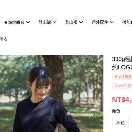
🔥熱銷組合
登山襪
登山服
戶外配件
機能
中層衣
330
約LOG
アプリ限定
コンビニ受け
NT$4,
顏色
黑色