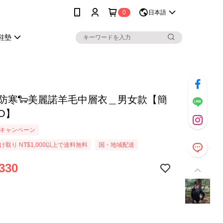
0
日本語
鞋墊
g極防寒🐑美麗諾羊毛中層衣＿男女款【簡
O】
キャンペーン
取り NT$1,000以上で送料無料
国・地域配送
330