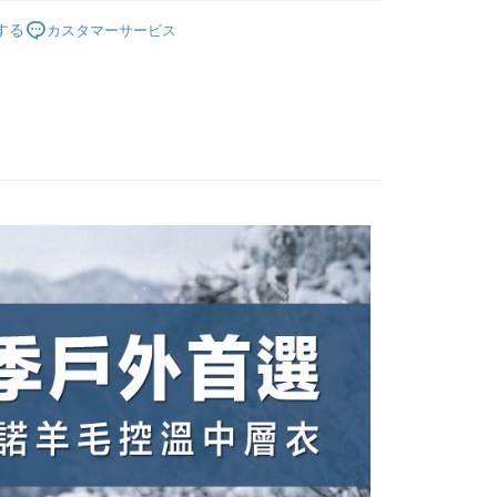
 Pay Later の取引プロセスに移行し、携帯番号を確認後、分割
い方法でAFTEE代金後払いを選択すると、携帯電話認証ウィン
能服飾】
330g極防寒🐑美麗諾羊毛中層衣
数や支払い期限を選択し、支払いを確認すると取引が完了しま
示されます。
する
カスタマーサービス
で認証してお支払い手続を進めてください。
の承認額、分割回数および費用については、後続の取引確認ペー
るときのお支払いは不要です。商品はご指定の住所に配送されま
とします。
成立後30分以内に確認取引を行わない場合や審査が通過しない場
が完了すると、携帯に支払い通知のSMSが届きます。アプリ会
付款
は自動的にキャンセルされます。「転専審査」に未通過の状況
、AFTEE アプリプッシュ通知が届きます。
た場合は、システムの評価基準に達していないことを意味し、
$100、NT$1,000以上で送料無料
け取り時のお支払いは不要です。商品を確かめてから、SMSま
についての説明はいたしかねます。
の通知に従って、4大コンビニ、またはATM/オンラインバンキ
家取貨
支払いください。
$100、NT$1,000以上で送料無料
方法の説明】
限は最短で 14 日以内ですので、ご注意ください。AFTEE ア
いの金額は電信請求書に統合されず、「OP Pay Later」は毎月
ンロードして AFTEE 会員になるとお支払い期限を最長 45 日
付款
に支払いリマインダーのSMSを送信します。
延長できます。
Sのリンクを通じて請求書を開いた後、「コンビニバーコード／台
$100、NT$1,000以上で送料無料
舗／銀行振込／街口支払い／iPASS MONEY」などのチャネル
は、ショップが請求した期日と、AFTEEで延長できる日数を
を選択できます。
1取貨
されます。AFTEEで注文すると、商品を受け取るまで支払い
長できますが、商品を期限内に受け取れない場合があります
$100、NT$1,000以上で送料無料
項】
約商品や商品到着日が比較的遅い商品）。そのため、商品到着
ービスは「台湾大哥大株式会社」（以下「当社」といいます）に
わらず、AFTEEで指定された期限内にお支払いください。
供され、ユーザーが取引時に本サービスを通じて商品やサービ
できるようにし、店舗が売買／分割払い売買の債権を当社に譲
い限度額
$100、NT$1,000以上で送料無料
、契約に基づいて当社の請求書で帳款を支払うことになりま
AFTEEを ご利用の際に、認証結果及び当社の審査の結果に基づ
額が設定されます。
送料を確認
 Pay Later」を利用する契約関係の目的から、店舗はあなたの個
は最低NT$20です。