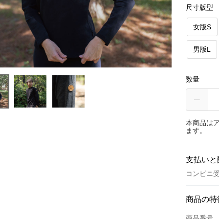
尺寸版型
女版S
男版L
数量
本商品は
ます。
支払いと
コンビニ受
お支払い
商品の特
クレジット
商品番号