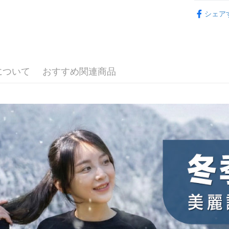
ATM払い
動的に OP
1.お支払
【登山機
払いの回
ドウが表
シェア
す。
2.SMS
3. 実際
3.注文す
配送方法
ジを基準
す。
4. 注文
4.ご注文
全家取貨
合、注文
員の場合は
が発生し
配送毎にNT
5.商品受
について
おすすめ関連商品
評価内容
たはアプリ
付款後全
ングでお
配送毎にNT
【支払い
代金納付期
1. 分割払
プリをダウ
7-11取貨
の締め日後
以内まで
2. SM
配送毎にNT
湾大直営店
お支払期限
で支払い
付款後7-1
もとに計算
期限を延
配送毎にNT
【注意事
（例：予
1. 本サ
の有無に関
宅配
よって提
スを購入
二、支払
配送毎にNT
渡した後
1.初回 
す。
き、限度
順豐
2. 「OP
2.決済金額