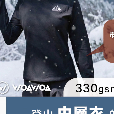
人情報（
3.現在、
処理およ
報の確認
三、利用規
3. 完全
プロテクシ
ださい：
ht
します。
文者の氏
これに限ら
されます。
AFTEE
明』をご
AFTEE
なります。
延滞納金
後見人の同
個人情報
を行使し
cs_tw@netp
を、必要な
AFTEE
意いただ