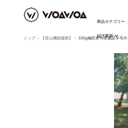
商品カテゴリー
好評實測
トップ
【登山機能服飾】
330g極防寒🐑美麗諾羊毛