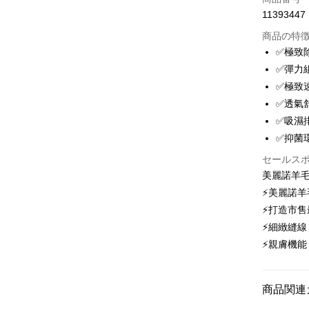
11393447
クレジッ
商品の特
3回払
✅極致
6回払
合作金
✅彈力
華南商
12回
合作金
✅極致
上海商
華南商
24回
✅透氣
合作金
国泰世
上海商
華南商
✅吸濕
台湾中
合作金
コンビニ
国泰世
上海商
✅抑菌
HSBC
華南商
台湾中
国泰世
聯邦商
LINE Pay
上海商
HSBC
セールス
台湾中
元大商
兆豐國
聯邦商
美麗諾羊毛
HSBC
Apple Pay
玉山商
台中商
元大商
⚡美麗諾羊
聯邦商
台新國
華泰商
玉山商
Easy Walle
元大商
⚡打造市
台湾楽
遠東国
台新國
玉山商
⚡細緻縫
永豐商
台湾楽
OP Pay La
台新國
星展(台
⚡親膚機
説明
台湾楽
中国信
【OP Pay
AFTEE
1. 本サ
追加の申
説明
商品関連
2. 支払い
一、 AF