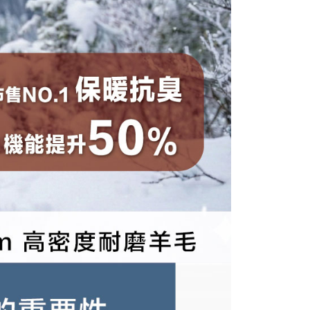
名前、電話または住所を含む）を台湾大哥大に提供し、収集、
台湾の会員のみご利用いただけます。
び利用するために、当社があなた本人と分割請求書に必要な情
、照合および修正を行います。
約「AFTEE代金後払い」（以下当サービスという）はネット
なユーザーサービス規約については、以下のリンクを参照してく
ョンズ（以下 AFTEE という）が提供し、AFTEEが代金を徴収
tps://oppay.tw/userRule
当サービスご利用の際に提供しなければならない個人情報（注
名、電話番号、受取人の氏名、電話番号、受取人住所を含むが
ない）は、AFTEEに渡され当サービスで必要な範囲内で利用
AFTEEの個人情報の収集、処理、利用について、詳細は
公式ホームページの『個人情報の収集、処理及び利用に関する声
参照ください（
https://aftee.tw/privacypolicy/
）。
の初回ご利用の際に、審査を通過すれば、最高額がNT$10,000に
支払い期限を過ぎた場合、その金額に基づいて年利20%の遅
が加算されます。未成年の利用者は、事前に法定代理人または
意を得ればAFTEEをご利用いただけます。
の処理、利用について疑問がある、または関連する法律の権利
たい場合は、ネットプロテクションズ
rotections.co.jp
にご連絡ください。上記に示した個人情報
購入注文書とあわせてAFTEEにご提供いただく、または
にあなたの個人情報の収集、処理、利用を許可することににご同
けない場合は、当サービスを選択しないでください。