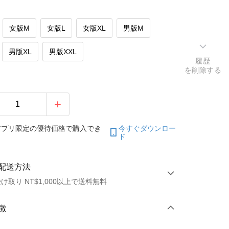
女版M
女版L
女版XL
男版M
男版XL
男版XXL
履歴
を削除する
アプリ限定の優待価格で購入でき
今すぐダウンロー
ド
配送方法
け取り NT$1,000以上で送料無料
方法
徴
カード1回払い