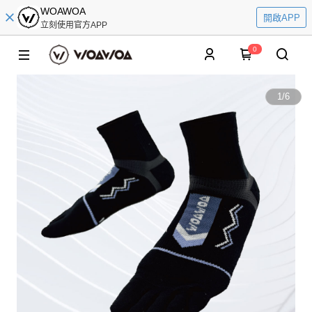
WOAWOA
開啟APP
立刻使用官方APP
0
1
/
6