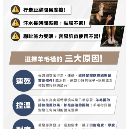
https://aftee.tw/terms/#terms3
３．未成年的使用者請事先徵得法定代理人或監護人之同意方可使用
順豐
查看運費
「AFTEE先享後付」，若未經同意申辦者引起之損失，本公司不負相關責
任。
４．使用「AFTEE先享後付」時，將依據個別帳號之用戶狀況，依本公司即
時審查核予不同之上限額度；若仍有額度不足之情形，本公司將視審查結果
請求用戶進行身份認證。
５．嚴禁一人註冊多個帳號或使用他人資訊註冊。若發現惡意使用之情形，
恩沛科技股份有限公司將有權停止該用戶之使用額度並採取法律行動。