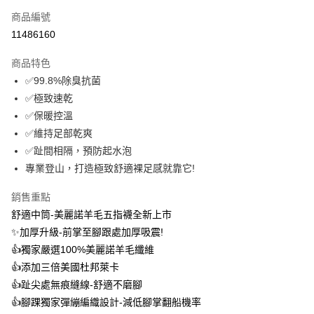
商品編號
信用卡分期付款
11486160
3 期 0 利率 每期
NT$299
21家銀行
商品特色
6 期 0 利率 每期
NT$149
21家銀行
合作金庫商業銀行
第一商業銀行
✅99.8%除臭抗菌
華南商業銀行
彰化商業銀行
12 期 0 利率 每期
NT$74
21家銀行
合作金庫商業銀行
第一商業銀行
✅極致速乾
上海商業儲蓄銀行
台北富邦商業銀行
華南商業銀行
彰化商業銀行
24 期 0 利率 每期
NT$37
20家銀行
合作金庫商業銀行
第一商業銀行
國泰世華商業銀行
兆豐國際商業銀行
✅保暖控溫
上海商業儲蓄銀行
台北富邦商業銀行
華南商業銀行
彰化商業銀行
臺灣中小企業銀行
台中商業銀行
合作金庫商業銀行
第一商業銀行
✅維持足部乾爽
超商取貨付款
國泰世華商業銀行
兆豐國際商業銀行
上海商業儲蓄銀行
台北富邦商業銀行
匯豐（台灣）商業銀行
華泰商業銀行
華南商業銀行
彰化商業銀行
臺灣中小企業銀行
台中商業銀行
✅趾間相隔，預防起水泡
國泰世華商業銀行
兆豐國際商業銀行
聯邦商業銀行
遠東國際商業銀行
LINE Pay
上海商業儲蓄銀行
台北富邦商業銀行
匯豐（台灣）商業銀行
華泰商業銀行
專業登山，打造極致舒適裸足感就靠它!
臺灣中小企業銀行
台中商業銀行
元大商業銀行
永豐商業銀行
兆豐國際商業銀行
臺灣中小企業銀行
聯邦商業銀行
遠東國際商業銀行
匯豐（台灣）商業銀行
華泰商業銀行
Apple Pay
玉山商業銀行
星展（台灣）商業銀行
台中商業銀行
匯豐（台灣）商業銀行
元大商業銀行
永豐商業銀行
銷售重點
聯邦商業銀行
遠東國際商業銀行
台新國際商業銀行
中國信託商業銀行
華泰商業銀行
聯邦商業銀行
玉山商業銀行
星展（台灣）商業銀行
悠遊付
舒適中筒-美麗諾羊毛五指襪全新上市
元大商業銀行
永豐商業銀行
台灣樂天信用卡公司
遠東國際商業銀行
元大商業銀行
台新國際商業銀行
中國信託商業銀行
玉山商業銀行
星展（台灣）商業銀行
✨加厚升級-前掌至腳跟處加厚吸震!
永豐商業銀行
玉山商業銀行
台灣樂天信用卡公司
大哥付你分期
台新國際商業銀行
中國信託商業銀行
👍️獨家嚴選100%美麗諾羊毛纖維
星展（台灣）商業銀行
台新國際商業銀行
相關說明
台灣樂天信用卡公司
中國信託商業銀行
台灣樂天信用卡公司
👍️添加三倍美國杜邦萊卡
【大哥付你分期使用說明】
AFTEE先享後付
👍️趾尖處無痕縫線-舒適不磨腳
1.本服務由台灣大哥大提供，台灣大哥大用戶可立即使用無須另外申請。
2.付款方式選擇「大哥付你分期」，訂單成立後會自動跳轉到大哥付的交易
相關說明
👍️腳踝獨家彈繃編織設計-減低腳掌翻船機率
流程，驗證手機門號後，選擇欲分期的期數、繳款截止日，確認付款後即完