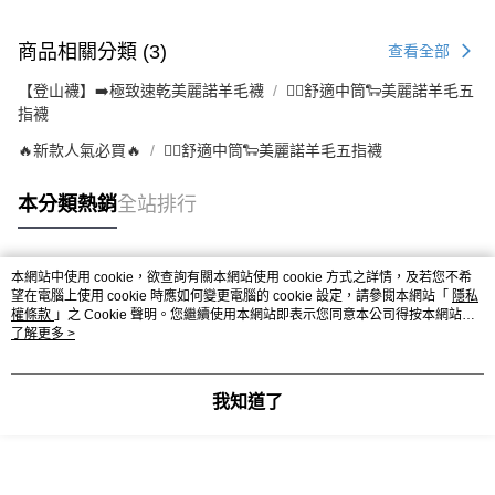
商品相關分類 (3)
查看全部
【登山襪】➡️極致速乾美麗諾羊毛襪
👉🏻舒適中筒🐑美麗諾羊毛五
指襪
🔥新款人氣必買🔥
👉🏻舒適中筒🐑美麗諾羊毛五指襪
本分類熱銷
全站排行
本網站中使用 cookie，欲查詢有關本網站使用 cookie 方式之詳情，及若您不希
熱門標籤
望在電腦上使用 cookie 時應如何變更電腦的 cookie 設定，請參閱本網站「
隱私
權條款
」之 Cookie 聲明。您繼續使用本網站即表示您同意本公司得按本網站使
用條款之 Cookie 聲明使用 cookie。
了解更多 >
我知道了