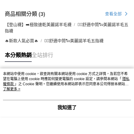
商品相關分類 (3)
查看全部
【登山襪】➡️極致速乾美麗諾羊毛襪
👉🏻舒適中筒🐑美麗諾羊毛五
指襪
🔥新款人氣必買🔥
👉🏻舒適中筒🐑美麗諾羊毛五指襪
本分類熱銷
全站排行
本網站中使用 cookie，欲查詢有關本網站使用 cookie 方式之詳情，及若您不希
熱門標籤
望在電腦上使用 cookie 時應如何變更電腦的 cookie 設定，請參閱本網站「
隱私
權條款
」之 Cookie 聲明。您繼續使用本網站即表示您同意本公司得按本網站使
用條款之 Cookie 聲明使用 cookie。
了解更多 >
我知道了