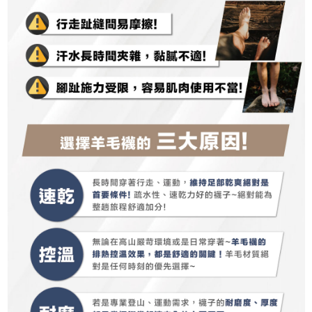
https://aftee.tw/terms/#terms3
３．未成年的使用者請事先徵得法定代理人或監護人之同意方可使用
順豐
查看運費
「AFTEE先享後付」，若未經同意申辦者引起之損失，本公司不負相關責
任。
４．使用「AFTEE先享後付」時，將依據個別帳號之用戶狀況，依本公司即
時審查核予不同之上限額度；若仍有額度不足之情形，本公司將視審查結果
請求用戶進行身份認證。
５．嚴禁一人註冊多個帳號或使用他人資訊註冊。若發現惡意使用之情形，
恩沛科技股份有限公司將有權停止該用戶之使用額度並採取法律行動。