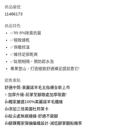
商品編號
信用卡分期付款
11486173
3 期 0 利率 每期
NT$299
21家銀行
商品特色
6 期 0 利率 每期
NT$149
21家銀行
合作金庫商業銀行
第一商業銀行
✅99.8%除臭抗菌
華南商業銀行
彰化商業銀行
12 期 0 利率 每期
NT$74
21家銀行
合作金庫商業銀行
第一商業銀行
✅極致速乾
上海商業儲蓄銀行
台北富邦商業銀行
華南商業銀行
彰化商業銀行
24 期 0 利率 每期
NT$37
20家銀行
合作金庫商業銀行
第一商業銀行
國泰世華商業銀行
兆豐國際商業銀行
✅保暖控溫
上海商業儲蓄銀行
台北富邦商業銀行
華南商業銀行
彰化商業銀行
臺灣中小企業銀行
台中商業銀行
合作金庫商業銀行
第一商業銀行
✅維持足部乾爽
超商取貨付款
國泰世華商業銀行
兆豐國際商業銀行
上海商業儲蓄銀行
台北富邦商業銀行
匯豐（台灣）商業銀行
華泰商業銀行
華南商業銀行
彰化商業銀行
臺灣中小企業銀行
台中商業銀行
✅趾間相隔，預防起水泡
國泰世華商業銀行
兆豐國際商業銀行
聯邦商業銀行
遠東國際商業銀行
LINE Pay
上海商業儲蓄銀行
台北富邦商業銀行
匯豐（台灣）商業銀行
華泰商業銀行
專業登山，打造極致舒適裸足感就靠它!
臺灣中小企業銀行
台中商業銀行
元大商業銀行
永豐商業銀行
兆豐國際商業銀行
臺灣中小企業銀行
聯邦商業銀行
遠東國際商業銀行
匯豐（台灣）商業銀行
華泰商業銀行
Apple Pay
玉山商業銀行
星展（台灣）商業銀行
台中商業銀行
匯豐（台灣）商業銀行
元大商業銀行
永豐商業銀行
銷售重點
聯邦商業銀行
遠東國際商業銀行
台新國際商業銀行
中國信託商業銀行
華泰商業銀行
聯邦商業銀行
玉山商業銀行
星展（台灣）商業銀行
悠遊付
舒適中筒-美麗諾羊毛五指襪全新上市
元大商業銀行
永豐商業銀行
台灣樂天信用卡公司
遠東國際商業銀行
元大商業銀行
台新國際商業銀行
中國信託商業銀行
玉山商業銀行
星展（台灣）商業銀行
✨加厚升級-前掌至腳跟處加厚吸震!
永豐商業銀行
玉山商業銀行
台灣樂天信用卡公司
大哥付你分期
台新國際商業銀行
中國信託商業銀行
👍️獨家嚴選100%美麗諾羊毛纖維
星展（台灣）商業銀行
台新國際商業銀行
相關說明
台灣樂天信用卡公司
中國信託商業銀行
台灣樂天信用卡公司
👍️添加三倍美國杜邦萊卡
【大哥付你分期使用說明】
AFTEE先享後付
👍️趾尖處無痕縫線-舒適不磨腳
1.本服務由台灣大哥大提供，台灣大哥大用戶可立即使用無須另外申請。
2.付款方式選擇「大哥付你分期」，訂單成立後會自動跳轉到大哥付的交易
相關說明
👍️腳踝獨家彈繃編織設計-減低腳掌翻船機率
流程，驗證手機門號後，選擇欲分期的期數、繳款截止日，確認付款後即完