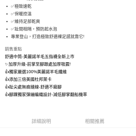
流程，驗證手機門號後，選擇欲分期的期數、繳款截止日，確認付款後即完
【關於「AFTEE先享後付」】
✅極致速乾
成交易。
ATM付款
AFTEE先享後付是「在收到商品之後才付款」的支付方式。 讓您購物簡單
✅保暖控溫
3.實際核准額度、可分期數及費用金額請依後續交易確認頁面所載為準。
便利好安心！
4.訂單成立30分鐘內，如未前往確認交易或遇審核未通過，訂單將自動取
✅維持足部乾爽
１．簡單：不需註冊會員、不需綁卡、不需儲值。
運送方式
消。如遇「轉專審核」未通過狀況，表示未達大哥付你分期系統評分，恕無
２．便利：只要手機號碼，簡訊認證，即可結帳。
✅趾間相隔，預防起水泡
法說明評估內容。
３．安心：先確認商品／服務後，再付款。
全家取貨付款
【繳款方式說明】
專業登山，打造極致舒適裸足感就靠它!
1.分期款項不併入電信帳單，「大哥付你分期」於每月結算日後寄送繳費提
每筆NT$100，滿NT$1,000(含以上)免運費
【「AFTEE先享後付」結帳流程】
醒簡訊。
銷售重點
１．於結帳方式選擇「AFTEE先享後付」後，將跳轉至「AFTEE先享後付」
2.透過簡訊連結打開帳單後，可選擇「超商條碼／台灣大直營門市／銀行轉
付款後全家取貨
結帳頁面，進行簡訊認證並確認金額後，即可完成結帳。
舒適中筒-美麗諾羊毛五指襪全新上市
帳／街口支付／iPASS MONEY」等通路繳費。
２．訂單成立數日內，您將收到繳費通知簡訊。
每筆NT$100，滿NT$1,000(含以上)免運費
✨加厚升級-前掌至腳跟處加厚吸震!
３．收到繳費通知簡訊後14天內，點擊此簡訊中的連結，可透過四大超商／
【注意事項】
ATM／網路銀行／等多元方式進行付款，方視為交易完成。
👍️獨家嚴選100%美麗諾羊毛纖維
7-11取貨付款
1.本服務係由「台灣大哥大股份有限公司」（以下簡稱本公司）所提供，讓
※ 請注意：結帳手續完成當下不需立刻繳費，但若您需要取消訂單，請聯絡
👍️添加三倍美國杜邦萊卡
用戶於交易時，得透過本服務購買商品或服務，並由商店將買賣／分期付款
每筆NT$100，滿NT$1,000(含以上)免運費
購買商品的店家。未經商家同意取消之訂單仍視為有效，需透過AFTEE先享
買賣價金債權讓與本公司後，依約使用本公司帳單繳交帳款。
👍️趾尖處無痕縫線-舒適不磨腳
後付繳納相關費用。
2.基於同意付款使用「大哥付你分期」之契約關係目的，商店將以您的個人
付款後7-11取貨
※ 交易是否成功請以「AFTEE先享後付 」之結帳頁面顯示為準，若有關於
👍️腳踝獨家彈繃編織設計-減低腳掌翻船機率
資料（包含姓名、電話或地址）提供予台灣大哥大進項蒐集、處理及利用，
是否繳費成功／繳費後需取消欲退款等相關疑問，請聯繫「AFTEE先享後付
每筆NT$100，滿NT$1,000(含以上)免運費
由本公司與您本人進行分期帳單所需資料之確認、核對及更正。
客戶支援中心」
https://netprotections.freshdesk.com/support/home
3.完整用戶服務條款，請詳閱以下連結：
https://oppay.tw/userRule
宅配
【注意事項】
１．透過由恩沛科技股份有限公司提供之「AFTEE先享後付」服務完成之交
每筆NT$100，滿NT$1,000(含以上)免運費
詳細說明
相關推薦
易，需依本服務之必要範圍內提供個人資料，並將交易相關給付款項請求債
權轉讓予恩沛科技股份有限公司。
宅配(離島)