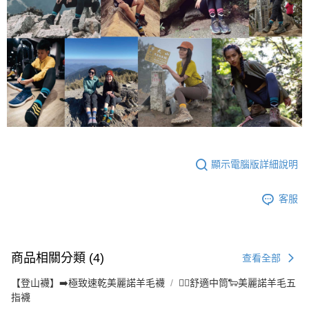
顯示電腦版詳細說明
客服
商品相關分類 (4)
查看全部
【登山襪】➡️極致速乾美麗諾羊毛襪
👉🏻舒適中筒🐑美麗諾羊毛五
指襪