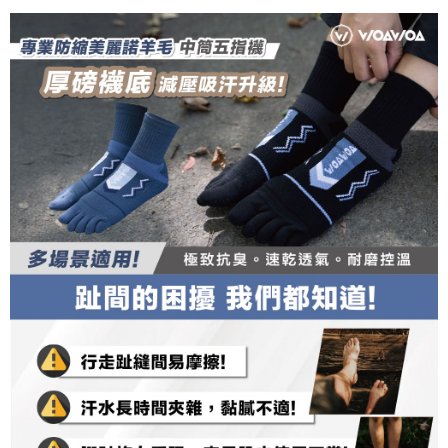
２．關於個人資料處理事宜，請瀏覽以下網址：
每筆NT$135，滿NT$1,500(含以上)免運費
https://aftee.tw/terms/#terms3
３．未成年的使用者請事先徵得法定代理人或監護人之同意方可使用
順豐
查看運費
「AFTEE先享後付」，若未經同意申辦者引起之損失，本公司不負相關責
任。
４．使用「AFTEE先享後付」時，將依據個別帳號之用戶狀況，依本公司即
時審查核予不同之上限額度；若仍有額度不足之情形，本公司將視審查結果
請求用戶進行身份認證。
５．嚴禁一人註冊多個帳號或使用他人資訊註冊。若發現惡意使用之情形，
恩沛科技股份有限公司將有權停止該用戶之使用額度並採取法律行動。