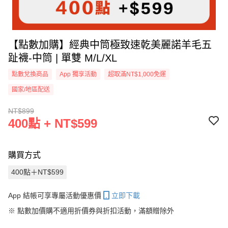
【點數加購】經典中筒極致速乾美麗諾羊毛五
趾襪-中筒 | 單雙 M/L/XL
點數兌換商品
App 獨享活動
超取滿NT$1,000免運
國家/地區配送
NT$899
400點 + NT$599
購買方式
400點＋NT$599
App 結帳可享專屬活動優惠價
立即下載
※
點數加價購不適用折價券與折扣活動，滿額贈除外