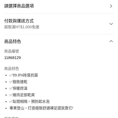
請選擇商品選項
付款與運送方式
超取滿NT$1,000免運
付款方式
商品特色
信用卡一次付款
商品編號
信用卡分期付款
11868129
3 期 0 利率 每期
NT$299
21家銀行
商品特色
6 期 0 利率 每期
NT$149
21家銀行
合作金庫商業銀行
第一商業銀行
✅99.8%除臭抗菌
華南商業銀行
彰化商業銀行
12 期 0 利率 每期
NT$74
21家銀行
合作金庫商業銀行
第一商業銀行
✅極致速乾
上海商業儲蓄銀行
台北富邦商業銀行
華南商業銀行
彰化商業銀行
24 期 0 利率 每期
NT$37
20家銀行
合作金庫商業銀行
第一商業銀行
國泰世華商業銀行
兆豐國際商業銀行
✅保暖控溫
上海商業儲蓄銀行
台北富邦商業銀行
華南商業銀行
彰化商業銀行
臺灣中小企業銀行
台中商業銀行
合作金庫商業銀行
第一商業銀行
✅維持足部乾爽
超商取貨付款
國泰世華商業銀行
兆豐國際商業銀行
上海商業儲蓄銀行
台北富邦商業銀行
匯豐（台灣）商業銀行
華泰商業銀行
華南商業銀行
彰化商業銀行
臺灣中小企業銀行
台中商業銀行
✅趾間相隔，預防起水泡
國泰世華商業銀行
兆豐國際商業銀行
聯邦商業銀行
遠東國際商業銀行
LINE Pay
上海商業儲蓄銀行
台北富邦商業銀行
匯豐（台灣）商業銀行
華泰商業銀行
專業登山，打造極致舒適裸足感就靠它!
臺灣中小企業銀行
台中商業銀行
元大商業銀行
永豐商業銀行
兆豐國際商業銀行
臺灣中小企業銀行
聯邦商業銀行
遠東國際商業銀行
匯豐（台灣）商業銀行
華泰商業銀行
Apple Pay
玉山商業銀行
星展（台灣）商業銀行
台中商業銀行
匯豐（台灣）商業銀行
元大商業銀行
永豐商業銀行