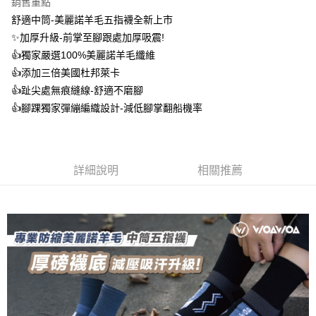
銷售重點
聯邦商業銀行
遠東國際商業銀行
台新國際商業銀行
中國信託商業銀行
華泰商業銀行
聯邦商業銀行
玉山商業銀行
星展（台灣）商業銀行
悠遊付
舒適中筒-美麗諾羊毛五指襪全新上市
元大商業銀行
永豐商業銀行
台灣樂天信用卡公司
遠東國際商業銀行
元大商業銀行
台新國際商業銀行
中國信託商業銀行
玉山商業銀行
星展（台灣）商業銀行
✨加厚升級-前掌至腳跟處加厚吸震!
永豐商業銀行
玉山商業銀行
台灣樂天信用卡公司
大哥付你分期
台新國際商業銀行
中國信託商業銀行
👍️獨家嚴選100%美麗諾羊毛纖維
星展（台灣）商業銀行
台新國際商業銀行
相關說明
台灣樂天信用卡公司
中國信託商業銀行
台灣樂天信用卡公司
👍️添加三倍美國杜邦萊卡
【大哥付你分期使用說明】
AFTEE先享後付
👍️趾尖處無痕縫線-舒適不磨腳
1.本服務由台灣大哥大提供，台灣大哥大用戶可立即使用無須另外申請。
2.付款方式選擇「大哥付你分期」，訂單成立後會自動跳轉到大哥付的交易
相關說明
👍️腳踝獨家彈繃編織設計-減低腳掌翻船機率
流程，驗證手機門號後，選擇欲分期的期數、繳款截止日，確認付款後即完
【關於「AFTEE先享後付」】
成交易。
ATM付款
AFTEE先享後付是「在收到商品之後才付款」的支付方式。 讓您購物簡單
3.實際核准額度、可分期數及費用金額請依後續交易確認頁面所載為準。
便利好安心！
4.訂單成立30分鐘內，如未前往確認交易或遇審核未通過，訂單將自動取
１．簡單：不需註冊會員、不需綁卡、不需儲值。
運送方式
消。如遇「轉專審核」未通過狀況，表示未達大哥付你分期系統評分，恕無
詳細說明
相關推薦
２．便利：只要手機號碼，簡訊認證，即可結帳。
法說明評估內容。
３．安心：先確認商品／服務後，再付款。
全家取貨付款
【繳款方式說明】
1.分期款項不併入電信帳單，「大哥付你分期」於每月結算日後寄送繳費提
每筆NT$100，滿NT$1,000(含以上)免運費
【「AFTEE先享後付」結帳流程】
醒簡訊。
１．於結帳方式選擇「AFTEE先享後付」後，將跳轉至「AFTEE先享後付」
2.透過簡訊連結打開帳單後，可選擇「超商條碼／台灣大直營門市／銀行轉
付款後全家取貨
結帳頁面，進行簡訊認證並確認金額後，即可完成結帳。
帳／街口支付／iPASS MONEY」等通路繳費。
２．訂單成立數日內，您將收到繳費通知簡訊。
每筆NT$100，滿NT$1,000(含以上)免運費
３．收到繳費通知簡訊後14天內，點擊此簡訊中的連結，可透過四大超商／
【注意事項】
ATM／網路銀行／等多元方式進行付款，方視為交易完成。
7-11取貨付款
1.本服務係由「台灣大哥大股份有限公司」（以下簡稱本公司）所提供，讓
※ 請注意：結帳手續完成當下不需立刻繳費，但若您需要取消訂單，請聯絡
用戶於交易時，得透過本服務購買商品或服務，並由商店將買賣／分期付款
每筆NT$100，滿NT$1,000(含以上)免運費
購買商品的店家。未經商家同意取消之訂單仍視為有效，需透過AFTEE先享
買賣價金債權讓與本公司後，依約使用本公司帳單繳交帳款。
後付繳納相關費用。