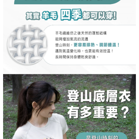
https://aftee.tw/terms/#terms3
３．未成年的使用者請事先徵得法定代理人或監護人之同意方可使用
「AFTEE先享後付」，若未經同意申辦者引起之損失，本公司不負相關責
任。
４．使用「AFTEE先享後付」時，將依據個別帳號之用戶狀況，依本公司即
時審查核予不同之上限額度；若仍有額度不足之情形，本公司將視審查結果
請求用戶進行身份認證。
５．嚴禁一人註冊多個帳號或使用他人資訊註冊。若發現惡意使用之情形，
恩沛科技股份有限公司將有權停止該用戶之使用額度並採取法律行動。