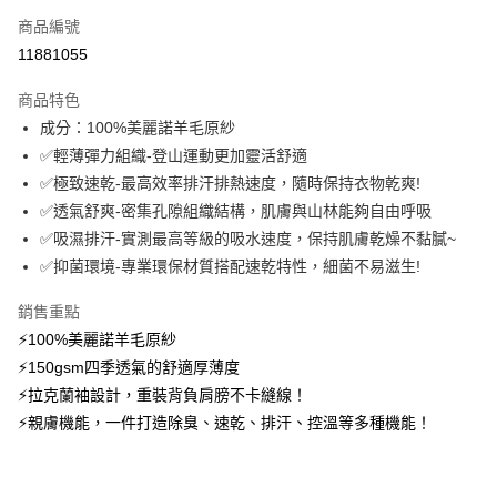
商品編號
信用卡分期付款
11881055
3 期 0 利率 每期
NT$826
21家銀行
商品特色
6 期 0 利率 每期
NT$413
21家銀行
合作金庫商業銀行
第一商業銀行
成分：100%美麗諾羊毛原紗
華南商業銀行
彰化商業銀行
12 期 0 利率 每期
NT$206
21家銀行
合作金庫商業銀行
第一商業銀行
✅輕薄彈力組織-登山運動更加靈活舒適
上海商業儲蓄銀行
台北富邦商業銀行
華南商業銀行
彰化商業銀行
24 期 0 利率 每期
NT$103
20家銀行
合作金庫商業銀行
第一商業銀行
國泰世華商業銀行
兆豐國際商業銀行
✅極致速乾-最高效率排汗排熱速度，隨時保持衣物乾爽!
上海商業儲蓄銀行
台北富邦商業銀行
華南商業銀行
彰化商業銀行
臺灣中小企業銀行
台中商業銀行
合作金庫商業銀行
第一商業銀行
✅透氣舒爽-密集孔隙組織結構，肌膚與山林能夠自由呼吸
超商取貨付款
國泰世華商業銀行
兆豐國際商業銀行
上海商業儲蓄銀行
台北富邦商業銀行
匯豐（台灣）商業銀行
華泰商業銀行
華南商業銀行
彰化商業銀行
臺灣中小企業銀行
台中商業銀行
✅吸濕排汗-實測最高等級的吸水速度，保持肌膚乾燥不黏膩~
國泰世華商業銀行
兆豐國際商業銀行
聯邦商業銀行
遠東國際商業銀行
LINE Pay
上海商業儲蓄銀行
台北富邦商業銀行
匯豐（台灣）商業銀行
華泰商業銀行
✅抑菌環境-專業環保材質搭配速乾特性，細菌不易滋生!
臺灣中小企業銀行
台中商業銀行
元大商業銀行
永豐商業銀行
兆豐國際商業銀行
臺灣中小企業銀行
聯邦商業銀行
遠東國際商業銀行
匯豐（台灣）商業銀行
華泰商業銀行
Apple Pay
玉山商業銀行
星展（台灣）商業銀行
台中商業銀行
匯豐（台灣）商業銀行
元大商業銀行
永豐商業銀行
銷售重點
聯邦商業銀行
遠東國際商業銀行
台新國際商業銀行
中國信託商業銀行
華泰商業銀行
聯邦商業銀行
玉山商業銀行
星展（台灣）商業銀行
悠遊付
⚡100%美麗諾羊毛原紗
元大商業銀行
永豐商業銀行
台灣樂天信用卡公司
遠東國際商業銀行
元大商業銀行
台新國際商業銀行
中國信託商業銀行
玉山商業銀行
星展（台灣）商業銀行
⚡150gsm四季透氣的舒適厚薄度
永豐商業銀行
玉山商業銀行
台灣樂天信用卡公司
大哥付你分期
台新國際商業銀行
中國信託商業銀行
⚡拉克蘭袖設計，重裝背負肩膀不卡縫線！
星展（台灣）商業銀行
台新國際商業銀行
相關說明
台灣樂天信用卡公司
中國信託商業銀行
台灣樂天信用卡公司
⚡親膚機能，一件打造除臭、速乾、排汗、控溫等多種機能！
【大哥付你分期使用說明】
AFTEE先享後付
1.本服務由台灣大哥大提供，台灣大哥大用戶可立即使用無須另外申請。
2.付款方式選擇「大哥付你分期」，訂單成立後會自動跳轉到大哥付的交易
相關說明
流程，驗證手機門號後，選擇欲分期的期數、繳款截止日，確認付款後即完