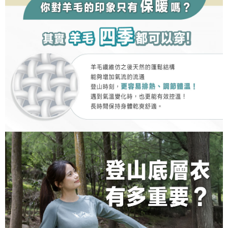
https://aftee.tw/terms/#terms3
３．未成年的使用者請事先徵得法定代理人或監護人之同意方可使用
「AFTEE先享後付」，若未經同意申辦者引起之損失，本公司不負相關責
任。
４．使用「AFTEE先享後付」時，將依據個別帳號之用戶狀況，依本公司即
時審查核予不同之上限額度；若仍有額度不足之情形，本公司將視審查結果
請求用戶進行身份認證。
５．嚴禁一人註冊多個帳號或使用他人資訊註冊。若發現惡意使用之情形，
恩沛科技股份有限公司將有權停止該用戶之使用額度並採取法律行動。