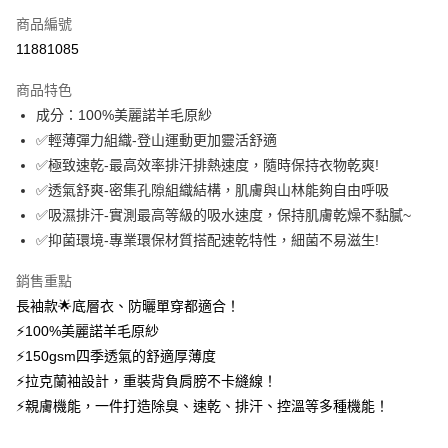
商品編號
信用卡分期付款
11881085
3 期 0 利率 每期
NT$960
21家銀行
商品特色
6 期 0 利率 每期
NT$480
21家銀行
合作金庫商業銀行
第一商業銀行
成分：100%美麗諾羊毛原紗
華南商業銀行
彰化商業銀行
12 期 0 利率 每期
NT$240
21家銀行
合作金庫商業銀行
第一商業銀行
✅輕薄彈力組織-登山運動更加靈活舒適
上海商業儲蓄銀行
台北富邦商業銀行
華南商業銀行
彰化商業銀行
24 期 0 利率 每期
NT$120
20家銀行
合作金庫商業銀行
第一商業銀行
國泰世華商業銀行
兆豐國際商業銀行
✅極致速乾-最高效率排汗排熱速度，隨時保持衣物乾爽!
上海商業儲蓄銀行
台北富邦商業銀行
華南商業銀行
彰化商業銀行
臺灣中小企業銀行
台中商業銀行
合作金庫商業銀行
第一商業銀行
✅透氣舒爽-密集孔隙組織結構，肌膚與山林能夠自由呼吸
超商取貨付款
國泰世華商業銀行
兆豐國際商業銀行
上海商業儲蓄銀行
台北富邦商業銀行
匯豐（台灣）商業銀行
華泰商業銀行
華南商業銀行
彰化商業銀行
臺灣中小企業銀行
台中商業銀行
✅吸濕排汗-實測最高等級的吸水速度，保持肌膚乾燥不黏膩~
國泰世華商業銀行
兆豐國際商業銀行
聯邦商業銀行
遠東國際商業銀行
LINE Pay
上海商業儲蓄銀行
台北富邦商業銀行
匯豐（台灣）商業銀行
華泰商業銀行
✅抑菌環境-專業環保材質搭配速乾特性，細菌不易滋生!
臺灣中小企業銀行
台中商業銀行
元大商業銀行
永豐商業銀行
兆豐國際商業銀行
臺灣中小企業銀行
聯邦商業銀行
遠東國際商業銀行
匯豐（台灣）商業銀行
華泰商業銀行
Apple Pay
玉山商業銀行
星展（台灣）商業銀行
台中商業銀行
匯豐（台灣）商業銀行
元大商業銀行
永豐商業銀行
銷售重點
聯邦商業銀行
遠東國際商業銀行
台新國際商業銀行
中國信託商業銀行
華泰商業銀行
聯邦商業銀行
玉山商業銀行
星展（台灣）商業銀行
悠遊付
長袖款🌟底層衣、防曬單穿都適合！
元大商業銀行
永豐商業銀行
台灣樂天信用卡公司
遠東國際商業銀行
元大商業銀行
台新國際商業銀行
中國信託商業銀行
玉山商業銀行
星展（台灣）商業銀行
⚡100%美麗諾羊毛原紗
永豐商業銀行
玉山商業銀行
台灣樂天信用卡公司
大哥付你分期
台新國際商業銀行
中國信託商業銀行
⚡150gsm四季透氣的舒適厚薄度
星展（台灣）商業銀行
台新國際商業銀行
相關說明
台灣樂天信用卡公司
中國信託商業銀行
台灣樂天信用卡公司
⚡拉克蘭袖設計，重裝背負肩膀不卡縫線！
【大哥付你分期使用說明】
AFTEE先享後付
⚡親膚機能，一件打造除臭、速乾、排汗、控溫等多種機能！
1.本服務由台灣大哥大提供，台灣大哥大用戶可立即使用無須另外申請。
2.付款方式選擇「大哥付你分期」，訂單成立後會自動跳轉到大哥付的交易
相關說明
流程，驗證手機門號後，選擇欲分期的期數、繳款截止日，確認付款後即完