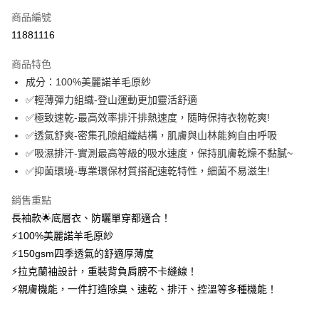
商品編號
信用卡分期付款
11881116
3 期 0 利率 每期
NT$960
21家銀行
商品特色
6 期 0 利率 每期
NT$480
21家銀行
合作金庫商業銀行
第一商業銀行
成分：100%美麗諾羊毛原紗
華南商業銀行
彰化商業銀行
12 期 0 利率 每期
NT$240
21家銀行
合作金庫商業銀行
第一商業銀行
✅輕薄彈力組織-登山運動更加靈活舒適
上海商業儲蓄銀行
台北富邦商業銀行
華南商業銀行
彰化商業銀行
24 期 0 利率 每期
NT$120
20家銀行
合作金庫商業銀行
第一商業銀行
國泰世華商業銀行
兆豐國際商業銀行
✅極致速乾-最高效率排汗排熱速度，隨時保持衣物乾爽!
上海商業儲蓄銀行
台北富邦商業銀行
華南商業銀行
彰化商業銀行
臺灣中小企業銀行
台中商業銀行
合作金庫商業銀行
第一商業銀行
✅透氣舒爽-密集孔隙組織結構，肌膚與山林能夠自由呼吸
超商取貨付款
國泰世華商業銀行
兆豐國際商業銀行
上海商業儲蓄銀行
台北富邦商業銀行
匯豐（台灣）商業銀行
華泰商業銀行
華南商業銀行
彰化商業銀行
臺灣中小企業銀行
台中商業銀行
✅吸濕排汗-實測最高等級的吸水速度，保持肌膚乾燥不黏膩~
國泰世華商業銀行
兆豐國際商業銀行
聯邦商業銀行
遠東國際商業銀行
LINE Pay
上海商業儲蓄銀行
台北富邦商業銀行
匯豐（台灣）商業銀行
華泰商業銀行
✅抑菌環境-專業環保材質搭配速乾特性，細菌不易滋生!
臺灣中小企業銀行
台中商業銀行
元大商業銀行
永豐商業銀行
兆豐國際商業銀行
臺灣中小企業銀行
聯邦商業銀行
遠東國際商業銀行
匯豐（台灣）商業銀行
華泰商業銀行
Apple Pay
玉山商業銀行
星展（台灣）商業銀行
台中商業銀行
匯豐（台灣）商業銀行
元大商業銀行
永豐商業銀行
銷售重點
聯邦商業銀行
遠東國際商業銀行
台新國際商業銀行
中國信託商業銀行
華泰商業銀行
聯邦商業銀行
玉山商業銀行
星展（台灣）商業銀行
悠遊付
長袖款🌟底層衣、防曬單穿都適合！
元大商業銀行
永豐商業銀行
台灣樂天信用卡公司
遠東國際商業銀行
元大商業銀行
台新國際商業銀行
中國信託商業銀行
玉山商業銀行
星展（台灣）商業銀行
⚡100%美麗諾羊毛原紗
永豐商業銀行
玉山商業銀行
台灣樂天信用卡公司
大哥付你分期
台新國際商業銀行
中國信託商業銀行
⚡150gsm四季透氣的舒適厚薄度
星展（台灣）商業銀行
台新國際商業銀行
相關說明
台灣樂天信用卡公司
中國信託商業銀行
台灣樂天信用卡公司
⚡拉克蘭袖設計，重裝背負肩膀不卡縫線！
【大哥付你分期使用說明】
AFTEE先享後付
⚡親膚機能，一件打造除臭、速乾、排汗、控溫等多種機能！
1.本服務由台灣大哥大提供，台灣大哥大用戶可立即使用無須另外申請。
2.付款方式選擇「大哥付你分期」，訂單成立後會自動跳轉到大哥付的交易
相關說明
流程，驗證手機門號後，選擇欲分期的期數、繳款截止日，確認付款後即完