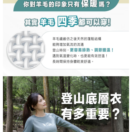
https://aftee.tw/terms/#terms3
３．未成年的使用者請事先徵得法定代理人或監護人之同意方可使用
「AFTEE先享後付」，若未經同意申辦者引起之損失，本公司不負相關責
任。
４．使用「AFTEE先享後付」時，將依據個別帳號之用戶狀況，依本公司即
時審查核予不同之上限額度；若仍有額度不足之情形，本公司將視審查結果
請求用戶進行身份認證。
５．嚴禁一人註冊多個帳號或使用他人資訊註冊。若發現惡意使用之情形，
恩沛科技股份有限公司將有權停止該用戶之使用額度並採取法律行動。