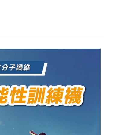
：不需註冊會員、不需綁卡、不需儲值。
「轉專審核」未通過狀況，表示未達大哥付你分期系統評分，恕
：只要手機號碼，簡訊認證，即可結帳。

◇長度-中筒
評估內容。
：先確認商品／服務後，再付款。
式說明】
👉🏻
▹使用場景-日常訓練
付款
項不併入電信帳單，「大哥付你分期」於每月結算日後寄送繳費提
EE先享後付」結帳流程】
必買🔥
👉🏻能量中筒登山訓練襪⛰️足弓腳踝加強支撐
00，滿NT$1,000(含以上)免運費
方式選擇「AFTEE先享後付」後，將跳轉至「AFTEE先享後
訊連結打開帳單後，可選擇「超商條碼／台灣大直營門市／銀行轉
頁面，進行簡訊認證並確認金額後，即可完成結帳。
付／iPASS MONEY」等通路繳費。
家取貨
成立數日內，您將收到繳費通知簡訊。
費通知簡訊後14天內，點擊此簡訊中的連結，可透過四大超商
00，滿NT$1,000(含以上)免運費
項】
網路銀行／等多元方式進行付款，方視為交易完成。
係由「台灣大哥大股份有限公司」（以下簡稱本公司）所提供，讓
：結帳手續完成當下不需立刻繳費，但若您需要取消訂單，請聯
付款
易時，得透過本服務購買商品或服務，並由商店將買賣／分期付
的店家。未經商家同意取消之訂單仍視為有效，需透過AFTEE
金債權讓與本公司後，依約使用本公司帳單繳交帳款。
繳納相關費用。
00，滿NT$1,000(含以上)免運費
意付款使用「大哥付你分期」之契約關係目的，商店將以您的個人
否成功請以「AFTEE先享後付 」之結帳頁面顯示為準，若有關於
含姓名、電話或地址）提供予台灣大哥大進項蒐集、處理及利
功／繳費後需取消欲退款等相關疑問，請聯繫「AFTEE先享後
1取貨
公司與您本人進行分期帳單所需資料之確認、核對及更正。
援中心」
https://netprotections.freshdesk.com/support/home
00，滿NT$1,000(含以上)免運費
戶服務條款，請詳閱以下連結：
https://oppay.tw/userRule
項】
恩沛科技股份有限公司提供之「AFTEE先享後付」服務完成之
依本服務之必要範圍內提供個人資料，並將交易相關給付款項請
00，滿NT$1,000(含以上)免運費
讓予恩沛科技股份有限公司。
個人資料處理事宜，請瀏覽以下網址：
查看運費
ee.tw/terms/#terms3
年的使用者請事先徵得法定代理人或監護人之同意方可使用
E先享後付」，若未經同意申辦者引起之損失，本公司不負相關責