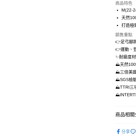
商品特色
3 期 
M(22-2
6 期 
合作金
天然1
華南商
12 期
打造極
合作金
上海商
華南商
24 期
合作金
銷售重點
國泰世
上海商
華南商
👉足弓腳
臺灣中
合作金
超商取貨
國泰世
上海商
匯豐（
👉運動、
華南商
臺灣中
國泰世
聯邦商
LINE Pay
上海商
✨耐磨度
匯豐（
臺灣中
元大商
兆豐國
聯邦商
⛰天然10
匯豐（
Apple Pay
玉山商
台中商
元大商
⛰三倍美國
聯邦商
台新國
華泰商
玉山商
悠遊付
元大商
⛰SGS檢
台灣樂
遠東國
台新國
玉山商
⛰TTRI
永豐商
台灣樂
大哥付你
台新國
星展（
⛰INTE
相關說明
台灣樂
中國信
【大哥付
AFTEE先
1.本服務
2.付款方
相關說明
商品相關分
流程，驗
【關於「A
ATM付款
完成交易
AFTEE
【登山襪】
3.實際核
便利好安
分享
踝加強支撐
4.訂單成