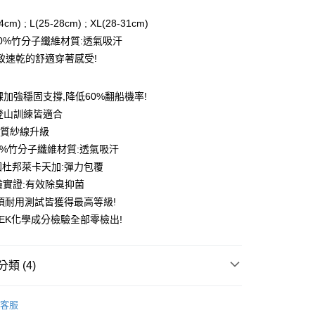
0 利率 每期
NT$126
21家銀行
4cm) ; L(25-28cm) ; XL(28-31cm)
0 利率 每期
NT$63
21家銀行
庫商業銀行
第一商業銀行
00%竹分子纖維材質:透氣吸汗
業銀行
彰化商業銀行
 0 利率 每期
NT$31
21家銀行
致速乾的舒適穿著感受!
庫商業銀行
第一商業銀行
業儲蓄銀行
台北富邦商業銀行
業銀行
彰化商業銀行
 0 利率 每期
NT$15
20家銀行
庫商業銀行
第一商業銀行
華商業銀行
兆豐國際商業銀行
業儲蓄銀行
台北富邦商業銀行
業銀行
彰化商業銀行
踝加強穩固支撐,降低60%翻船機率!
小企業銀行
台中商業銀行
庫商業銀行
第一商業銀行
付款
華商業銀行
兆豐國際商業銀行
業儲蓄銀行
台北富邦商業銀行
台灣）商業銀行
華泰商業銀行
登山訓練皆適合
業銀行
彰化商業銀行
小企業銀行
台中商業銀行
華商業銀行
兆豐國際商業銀行
業銀行
遠東國際商業銀行
業儲蓄銀行
台北富邦商業銀行
材質紗線升級
台灣）商業銀行
華泰商業銀行
小企業銀行
台中商業銀行
業銀行
永豐商業銀行
際商業銀行
臺灣中小企業銀行
業銀行
遠東國際商業銀行
0%竹分子纖維材質:透氣吸汗
台灣）商業銀行
華泰商業銀行
業銀行
星展（台灣）商業銀行
業銀行
匯豐（台灣）商業銀行
業銀行
永豐商業銀行
杜邦萊卡天加:彈力包覆
業銀行
遠東國際商業銀行
際商業銀行
中國信託商業銀行
業銀行
聯邦商業銀行
業銀行
星展（台灣）商業銀行
業銀行
永豐商業銀行
驗實證:有效除臭抑菌
天信用卡公司
際商業銀行
元大商業銀行
際商業銀行
中國信託商業銀行
業銀行
星展（台灣）商業銀行
三項耐用測試皆獲得最高等級!
業銀行
玉山商業銀行
天信用卡公司
分期
際商業銀行
中國信託商業銀行
台灣）商業銀行
台新國際商業銀行
RTEK化學成分檢驗全部零檢出!
天信用卡公司
託商業銀行
台灣樂天信用卡公司
你分期使用說明】
享後付
由台灣大哥大提供，台灣大哥大用戶可立即使用無須另外申請。
式選擇「大哥付你分期」，訂單成立後會自動跳轉到大哥付的交易
類 (4)
證手機門號後，選擇欲分期的期數、繳款截止日，確認付款後即
FTEE先享後付」】
。
先享後付是「在收到商品之後才付款」的支付方式。 讓您購物簡單
➡️十倍吸汗能量襪
👉🏻能量中筒登山訓練襪⛰️足弓腳
准額度、可分期數及費用金額請依後續交易確認頁面所載為準。
心！
客服
🌟
立30分鐘內，如未前往確認交易或遇審核未通過，訂單將自動取