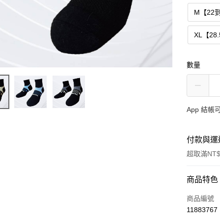
M【22到
XL【28
數量
App 結
付款與運
超取滿NT$
付款方式
商品特色
信用卡一
商品編號
11883767
信用卡分