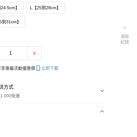
24.5cm】
L【25到28cm】
.5到31cm】
清除
紀錄
帳可享專屬活動優惠價
立即下載
送方式
1,000免運
次付款
期付款