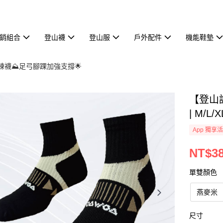
熱銷組合
登山襪
登山服
戶外配件
機能鞋墊
訓練襪⛰️足弓腳踝加強支撐🌟
【登山
| M/L
App 獨享
NT$3
單雙顏色
燕麥米
尺寸