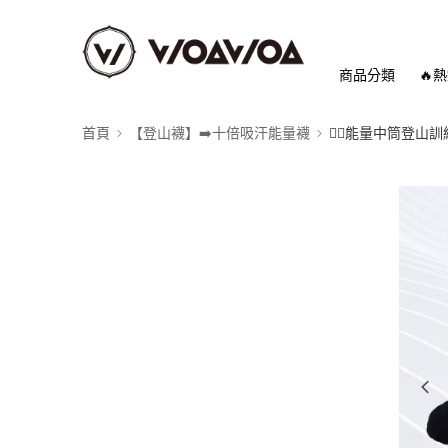
商品分類
🔥
首頁
【登山襪】➡️十倍吸汗能量襪
👉🏻能量中筒登山