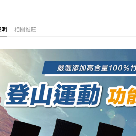
１．簡單
消。如遇
２．便利
長度選擇👉
運送方式
無法說明
３．安心
【繳款方
使用場合挑選
全家取貨
1.分期款
【「AFT
🔥新款人氣
醒簡訊。
每筆NT$1
１．於結帳
說明
相關推薦
2.透過簡
🌟
付」結帳
帳／街口支
付款後全
２．訂單
３．收到繳
每筆NT$1
【注意事
／ATM／
1.本服務
※ 請注意
7-11取貨
用戶於交
絡購買商品
款買賣價
先享後付
每筆NT$1
2.基於同
※ 交易是
資料（包
是否繳費成
付款後7-1
用，由本
付客戶支
每筆NT$1
3.完整用
【注意事
宅配
１．透過由
交易，需
每筆NT$1
求債權轉
２．關於
順豐
https://aft
３．未成
「AFTE