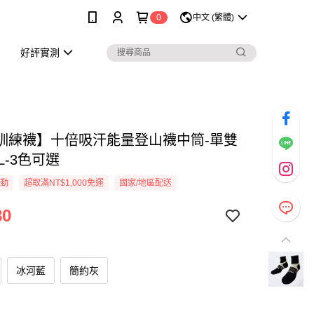
0
中文 (繁體)
好評實測
訓練襪】十倍吸汗能量登山襪中筒-單雙
/XL-3色可選
活動
超取滿NT$1,000免運
國家/地區配送
80
冰河藍
簡約灰