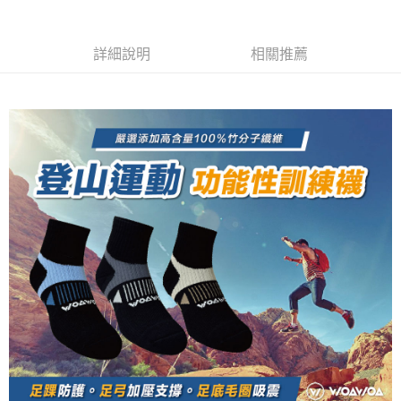
流程，驗證手機門號後，選擇欲分期的期數、繳款截止日，確認付款後即完
【關於「AFTEE先享後付」】
成交易。
ATM付款
AFTEE先享後付是「在收到商品之後才付款」的支付方式。 讓您購物簡單
3.實際核准額度、可分期數及費用金額請依後續交易確認頁面所載為準。
便利好安心！
詳細說明
相關推薦
4.訂單成立30分鐘內，如未前往確認交易或遇審核未通過，訂單將自動取
１．簡單：不需註冊會員、不需綁卡、不需儲值。
運送方式
消。如遇「轉專審核」未通過狀況，表示未達大哥付你分期系統評分，恕無
２．便利：只要手機號碼，簡訊認證，即可結帳。
法說明評估內容。
３．安心：先確認商品／服務後，再付款。
全家取貨付款
【繳款方式說明】
1.分期款項不併入電信帳單，「大哥付你分期」於每月結算日後寄送繳費提
每筆NT$100，滿NT$1,000(含以上)免運費
【「AFTEE先享後付」結帳流程】
醒簡訊。
１．於結帳方式選擇「AFTEE先享後付」後，將跳轉至「AFTEE先享後付」
2.透過簡訊連結打開帳單後，可選擇「超商條碼／台灣大直營門市／銀行轉
付款後全家取貨
結帳頁面，進行簡訊認證並確認金額後，即可完成結帳。
帳／街口支付／iPASS MONEY」等通路繳費。
２．訂單成立數日內，您將收到繳費通知簡訊。
每筆NT$100，滿NT$1,000(含以上)免運費
３．收到繳費通知簡訊後14天內，點擊此簡訊中的連結，可透過四大超商／
【注意事項】
ATM／網路銀行／等多元方式進行付款，方視為交易完成。
7-11取貨付款
1.本服務係由「台灣大哥大股份有限公司」（以下簡稱本公司）所提供，讓
※ 請注意：結帳手續完成當下不需立刻繳費，但若您需要取消訂單，請聯絡
用戶於交易時，得透過本服務購買商品或服務，並由商店將買賣／分期付款
每筆NT$100，滿NT$1,000(含以上)免運費
購買商品的店家。未經商家同意取消之訂單仍視為有效，需透過AFTEE先享
買賣價金債權讓與本公司後，依約使用本公司帳單繳交帳款。
後付繳納相關費用。
2.基於同意付款使用「大哥付你分期」之契約關係目的，商店將以您的個人
付款後7-11取貨
※ 交易是否成功請以「AFTEE先享後付 」之結帳頁面顯示為準，若有關於
資料（包含姓名、電話或地址）提供予台灣大哥大進項蒐集、處理及利用，
是否繳費成功／繳費後需取消欲退款等相關疑問，請聯繫「AFTEE先享後付
每筆NT$100，滿NT$1,000(含以上)免運費
由本公司與您本人進行分期帳單所需資料之確認、核對及更正。
客戶支援中心」
https://netprotections.freshdesk.com/support/home
3.完整用戶服務條款，請詳閱以下連結：
https://oppay.tw/userRule
宅配
【注意事項】
１．透過由恩沛科技股份有限公司提供之「AFTEE先享後付」服務完成之交
每筆NT$100，滿NT$1,000(含以上)免運費
易，需依本服務之必要範圍內提供個人資料，並將交易相關給付款項請求債
權轉讓予恩沛科技股份有限公司。
順豐
查看運費