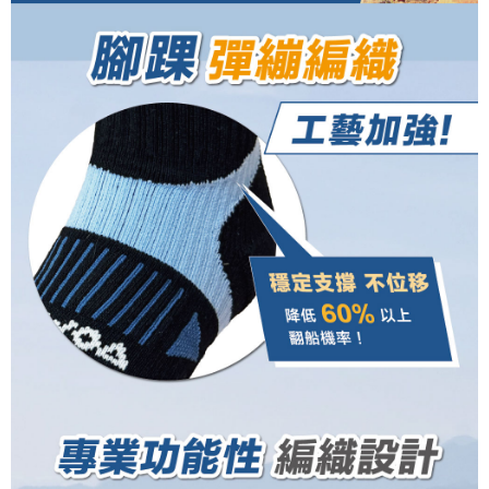
２．關於個人資料處理事宜，請瀏覽以下網址：
https://aftee.tw/terms/#terms3
３．未成年的使用者請事先徵得法定代理人或監護人之同意方可使用
「AFTEE先享後付」，若未經同意申辦者引起之損失，本公司不負相關責
任。
４．使用「AFTEE先享後付」時，將依據個別帳號之用戶狀況，依本公司即
時審查核予不同之上限額度；若仍有額度不足之情形，本公司將視審查結果
請求用戶進行身份認證。
５．嚴禁一人註冊多個帳號或使用他人資訊註冊。若發現惡意使用之情形，
恩沛科技股份有限公司將有權停止該用戶之使用額度並採取法律行動。