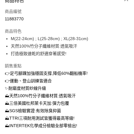
商品特色
信用卡一次付款
商品編號
信用卡分期付款
11883770
3 期 0 利率 每期
NT$610
21家銀行
商品特色
6 期 0 利率 每期
NT$305
21家銀行
合作金庫商業銀行
第一商業銀行
M(22-24cm) ; L(25-28cm) ; XL(28-31cm)
華南商業銀行
彰化商業銀行
12 期 0 利率 每期
NT$152
21家銀行
合作金庫商業銀行
第一商業銀行
天然100%竹分子纖維材質:透氣吸汗
上海商業儲蓄銀行
台北富邦商業銀行
華南商業銀行
彰化商業銀行
24 期 0 利率 每期
NT$76
20家銀行
合作金庫商業銀行
第一商業銀行
國泰世華商業銀行
兆豐國際商業銀行
打造極致速乾的舒適穿著感受!
上海商業儲蓄銀行
台北富邦商業銀行
華南商業銀行
彰化商業銀行
臺灣中小企業銀行
台中商業銀行
合作金庫商業銀行
第一商業銀行
超商取貨付款
國泰世華商業銀行
兆豐國際商業銀行
上海商業儲蓄銀行
台北富邦商業銀行
銷售重點
匯豐（台灣）商業銀行
華泰商業銀行
華南商業銀行
彰化商業銀行
臺灣中小企業銀行
台中商業銀行
國泰世華商業銀行
兆豐國際商業銀行
聯邦商業銀行
遠東國際商業銀行
LINE Pay
上海商業儲蓄銀行
台北富邦商業銀行
👉足弓腳踝加強穩固支撐,降低60%翻船機率!
匯豐（台灣）商業銀行
華泰商業銀行
臺灣中小企業銀行
台中商業銀行
元大商業銀行
永豐商業銀行
兆豐國際商業銀行
臺灣中小企業銀行
👉運動、登山訓練皆適合
聯邦商業銀行
遠東國際商業銀行
匯豐（台灣）商業銀行
華泰商業銀行
Apple Pay
玉山商業銀行
星展（台灣）商業銀行
台中商業銀行
匯豐（台灣）商業銀行
元大商業銀行
永豐商業銀行
✨耐磨度材質紗線升級
聯邦商業銀行
遠東國際商業銀行
台新國際商業銀行
中國信託商業銀行
華泰商業銀行
聯邦商業銀行
玉山商業銀行
星展（台灣）商業銀行
悠遊付
⛰天然100%竹分子纖維材質:透氣吸汗
元大商業銀行
永豐商業銀行
台灣樂天信用卡公司
遠東國際商業銀行
元大商業銀行
台新國際商業銀行
中國信託商業銀行
玉山商業銀行
星展（台灣）商業銀行
⛰三倍美國杜邦萊卡天加:彈力包覆
永豐商業銀行
玉山商業銀行
台灣樂天信用卡公司
大哥付你分期
台新國際商業銀行
中國信託商業銀行
⛰SGS檢驗實證:有效除臭抑菌
星展（台灣）商業銀行
台新國際商業銀行
相關說明
台灣樂天信用卡公司
中國信託商業銀行
台灣樂天信用卡公司
⛰TTRI三項耐用測試皆獲得最高等級!
【大哥付你分期使用說明】
AFTEE先享後付
⛰INTERTEK化學成分檢驗全部零檢出!
1.本服務由台灣大哥大提供，台灣大哥大用戶可立即使用無須另外申請。
2.付款方式選擇「大哥付你分期」，訂單成立後會自動跳轉到大哥付的交易
相關說明