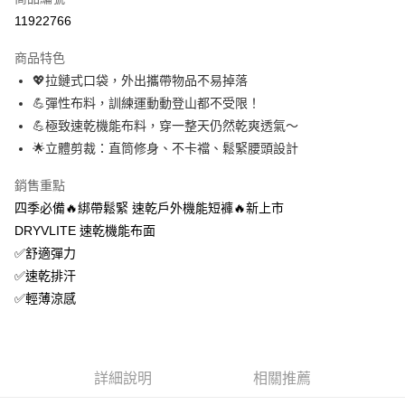
信用卡分期付款
11922766
3 期 0 利率 每期
NT$360
21家銀行
商品特色
6 期 0 利率 每期
NT$180
21家銀行
合作金庫商業銀行
第一商業銀行
💖拉鏈式口袋，外出攜帶物品不易掉落
華南商業銀行
彰化商業銀行
12 期 0 利率 每期
NT$90
21家銀行
合作金庫商業銀行
第一商業銀行
💪彈性布料，訓練運動動登山都不受限！
上海商業儲蓄銀行
台北富邦商業銀行
華南商業銀行
彰化商業銀行
24 期 0 利率 每期
NT$45
20家銀行
合作金庫商業銀行
第一商業銀行
國泰世華商業銀行
兆豐國際商業銀行
💪極致速乾機能布料，穿一整天仍然乾爽透氣～
上海商業儲蓄銀行
台北富邦商業銀行
華南商業銀行
彰化商業銀行
臺灣中小企業銀行
台中商業銀行
合作金庫商業銀行
第一商業銀行
🌟立體剪裁：直筒修身、不卡襠、鬆緊腰頭設計
超商取貨付款
國泰世華商業銀行
兆豐國際商業銀行
上海商業儲蓄銀行
台北富邦商業銀行
匯豐（台灣）商業銀行
華泰商業銀行
華南商業銀行
彰化商業銀行
臺灣中小企業銀行
台中商業銀行
國泰世華商業銀行
兆豐國際商業銀行
聯邦商業銀行
遠東國際商業銀行
LINE Pay
上海商業儲蓄銀行
台北富邦商業銀行
銷售重點
匯豐（台灣）商業銀行
華泰商業銀行
臺灣中小企業銀行
台中商業銀行
元大商業銀行
永豐商業銀行
兆豐國際商業銀行
臺灣中小企業銀行
四季必備🔥綁帶鬆緊 速乾戶外機能短褲🔥新上市
聯邦商業銀行
遠東國際商業銀行
匯豐（台灣）商業銀行
華泰商業銀行
Apple Pay
玉山商業銀行
星展（台灣）商業銀行
台中商業銀行
匯豐（台灣）商業銀行
元大商業銀行
永豐商業銀行
DRYVLITE 速乾機能布面
聯邦商業銀行
遠東國際商業銀行
台新國際商業銀行
中國信託商業銀行
華泰商業銀行
聯邦商業銀行
玉山商業銀行
星展（台灣）商業銀行
悠遊付
✅舒適彈力
元大商業銀行
永豐商業銀行
台灣樂天信用卡公司
遠東國際商業銀行
元大商業銀行
台新國際商業銀行
中國信託商業銀行
玉山商業銀行
星展（台灣）商業銀行
✅速乾排汗
永豐商業銀行
玉山商業銀行
台灣樂天信用卡公司
大哥付你分期
台新國際商業銀行
中國信託商業銀行
✅輕薄涼感
星展（台灣）商業銀行
台新國際商業銀行
相關說明
台灣樂天信用卡公司
中國信託商業銀行
台灣樂天信用卡公司
【大哥付你分期使用說明】
AFTEE先享後付
1.本服務由台灣大哥大提供，台灣大哥大用戶可立即使用無須另外申請。
2.付款方式選擇「大哥付你分期」，訂單成立後會自動跳轉到大哥付的交易
相關說明
流程，驗證手機門號後，選擇欲分期的期數、繳款截止日，確認付款後即完
詳細說明
相關推薦
【關於「AFTEE先享後付」】
成交易。
ATM付款
AFTEE先享後付是「在收到商品之後才付款」的支付方式。 讓您購物簡單