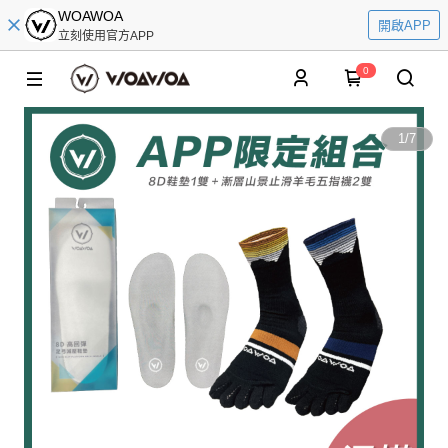
WOAWOA
開啟APP
立刻使用官方APP
0
1
/
7