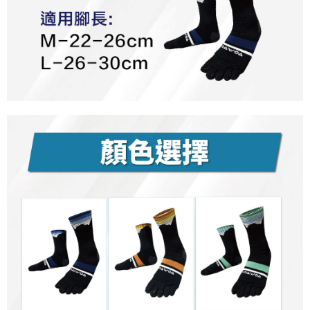
流程，驗證手機門號後，選擇欲分期的期數、繳款截止日，確認付款後即完
【關於「AFTEE先享後付」】
成交易。
ATM付款
AFTEE先享後付是「在收到商品之後才付款」的支付方式。 讓您購物簡單
3.實際核准額度、可分期數及費用金額請依後續交易確認頁面所載為準。
便利好安心！
4.訂單成立30分鐘內，如未前往確認交易或遇審核未通過，訂單將自動取
１．簡單：不需註冊會員、不需綁卡、不需儲值。
運送方式
消。如遇「轉專審核」未通過狀況，表示未達大哥付你分期系統評分，恕無
２．便利：只要手機號碼，簡訊認證，即可結帳。
法說明評估內容。
３．安心：先確認商品／服務後，再付款。
全家取貨付款
【繳款方式說明】
1.分期款項不併入電信帳單，「大哥付你分期」於每月結算日後寄送繳費提
每筆NT$100，滿NT$1,000(含以上)免運費
【「AFTEE先享後付」結帳流程】
醒簡訊。
１．於結帳方式選擇「AFTEE先享後付」後，將跳轉至「AFTEE先享後付」
2.透過簡訊連結打開帳單後，可選擇「超商條碼／台灣大直營門市／銀行轉
付款後全家取貨
結帳頁面，進行簡訊認證並確認金額後，即可完成結帳。
帳／街口支付／iPASS MONEY」等通路繳費。
２．訂單成立數日內，您將收到繳費通知簡訊。
每筆NT$100，滿NT$1,000(含以上)免運費
３．收到繳費通知簡訊後14天內，點擊此簡訊中的連結，可透過四大超商／
【注意事項】
ATM／網路銀行／等多元方式進行付款，方視為交易完成。
7-11取貨付款
1.本服務係由「台灣大哥大股份有限公司」（以下簡稱本公司）所提供，讓
※ 請注意：結帳手續完成當下不需立刻繳費，但若您需要取消訂單，請聯絡
用戶於交易時，得透過本服務購買商品或服務，並由商店將買賣／分期付款
每筆NT$100，滿NT$1,000(含以上)免運費
購買商品的店家。未經商家同意取消之訂單仍視為有效，需透過AFTEE先享
買賣價金債權讓與本公司後，依約使用本公司帳單繳交帳款。
後付繳納相關費用。
2.基於同意付款使用「大哥付你分期」之契約關係目的，商店將以您的個人
付款後7-11取貨
※ 交易是否成功請以「AFTEE先享後付 」之結帳頁面顯示為準，若有關於
資料（包含姓名、電話或地址）提供予台灣大哥大進項蒐集、處理及利用，
是否繳費成功／繳費後需取消欲退款等相關疑問，請聯繫「AFTEE先享後付
每筆NT$100，滿NT$1,000(含以上)免運費
由本公司與您本人進行分期帳單所需資料之確認、核對及更正。
客戶支援中心」
https://netprotections.freshdesk.com/support/home
3.完整用戶服務條款，請詳閱以下連結：
https://oppay.tw/userRule
宅配
【注意事項】
１．透過由恩沛科技股份有限公司提供之「AFTEE先享後付」服務完成之交
每筆NT$100，滿NT$1,000(含以上)免運費
易，需依本服務之必要範圍內提供個人資料，並將交易相關給付款項請求債
權轉讓予恩沛科技股份有限公司。
順豐
查看運費