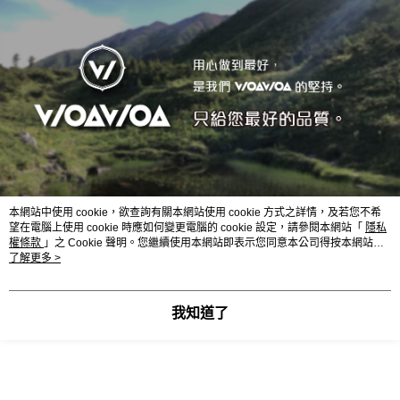
本網站中使用 cookie，欲查詢有關本網站使用 cookie 方式之詳情，及若您不希
望在電腦上使用 cookie 時應如何變更電腦的 cookie 設定，請參閱本網站「
隱私
WOAWOA 能量激發登山襪 | 推薦
權條款
」之 Cookie 聲明。您繼續使用本網站即表示您同意本公司得按本網站使
用條款之 Cookie 聲明使用 cookie。
了解更多 >
●能量襪 | 登山襪 | 減壓襪
●成份：除臭棉(棉)75%
我知道了
●成份：
機能性纖維(彈性紗)25%
●尺寸：M:22-26 cm L:25-28 cm XL:27-29 cm