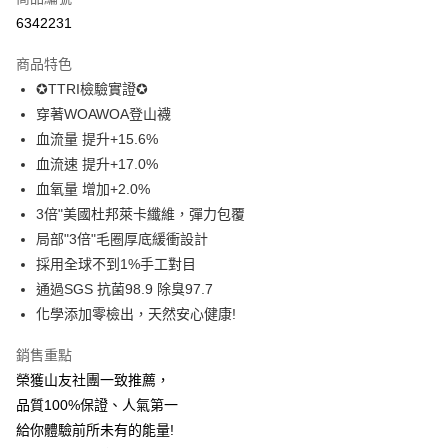
信用卡分期付款
6342231
3 期 0 利率 每期
NT$116
21家銀行
商品特色
6 期 0 利率 每期
NT$58
21家銀行
合作金庫商業銀行
第一商業銀行
✪TTRI檢驗實證✪
華南商業銀行
彰化商業銀行
12 期 0 利率 每期
NT$29
21家銀行
合作金庫商業銀行
第一商業銀行
穿著WOAWOA登山襪
上海商業儲蓄銀行
台北富邦商業銀行
華南商業銀行
彰化商業銀行
24 期 0 利率 每期
NT$14
20家銀行
合作金庫商業銀行
第一商業銀行
國泰世華商業銀行
兆豐國際商業銀行
血流量 提升+15.6%
上海商業儲蓄銀行
台北富邦商業銀行
華南商業銀行
彰化商業銀行
臺灣中小企業銀行
台中商業銀行
合作金庫商業銀行
第一商業銀行
血流速 提升+17.0%
超商取貨付款
國泰世華商業銀行
兆豐國際商業銀行
上海商業儲蓄銀行
台北富邦商業銀行
匯豐（台灣）商業銀行
華泰商業銀行
華南商業銀行
彰化商業銀行
臺灣中小企業銀行
台中商業銀行
血氧量 增加+2.0%
國泰世華商業銀行
兆豐國際商業銀行
聯邦商業銀行
遠東國際商業銀行
LINE Pay
上海商業儲蓄銀行
台北富邦商業銀行
匯豐（台灣）商業銀行
華泰商業銀行
3倍"美國杜邦萊卡纖維，彈力包覆
臺灣中小企業銀行
台中商業銀行
元大商業銀行
永豐商業銀行
兆豐國際商業銀行
臺灣中小企業銀行
聯邦商業銀行
遠東國際商業銀行
匯豐（台灣）商業銀行
華泰商業銀行
局部"3倍"毛圈厚底緩衝設計
Apple Pay
玉山商業銀行
星展（台灣）商業銀行
台中商業銀行
匯豐（台灣）商業銀行
元大商業銀行
永豐商業銀行
聯邦商業銀行
遠東國際商業銀行
採用全球不到1%手工對目
台新國際商業銀行
中國信託商業銀行
華泰商業銀行
聯邦商業銀行
玉山商業銀行
星展（台灣）商業銀行
悠遊付
元大商業銀行
永豐商業銀行
台灣樂天信用卡公司
遠東國際商業銀行
元大商業銀行
通過SGS 抗菌98.9 除臭97.7
台新國際商業銀行
中國信託商業銀行
玉山商業銀行
星展（台灣）商業銀行
永豐商業銀行
玉山商業銀行
化學添加零檢出，天然安心健康!
台灣樂天信用卡公司
大哥付你分期
台新國際商業銀行
中國信託商業銀行
星展（台灣）商業銀行
台新國際商業銀行
相關說明
台灣樂天信用卡公司
中國信託商業銀行
台灣樂天信用卡公司
銷售重點
【大哥付你分期使用說明】
AFTEE先享後付
榮獲山友社團一致推薦，
1.本服務由台灣大哥大提供，台灣大哥大用戶可立即使用無須另外申請。
2.付款方式選擇「大哥付你分期」，訂單成立後會自動跳轉到大哥付的交易
相關說明
品質100%保證、人氣第一
流程，驗證手機門號後，選擇欲分期的期數、繳款截止日，確認付款後即完
【關於「AFTEE先享後付」】
給你體驗前所未有的能量!
成交易。
ATM付款
AFTEE先享後付是「在收到商品之後才付款」的支付方式。 讓您購物簡單