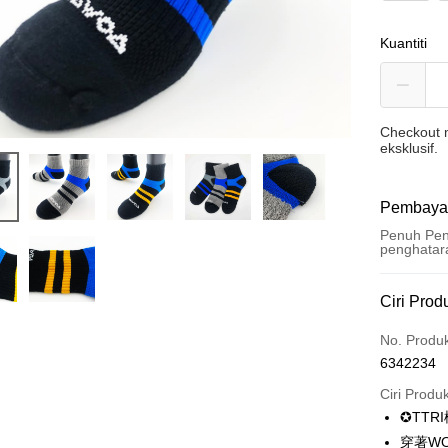
Kuantiti
Checkout m
eksklusif.
Pembaya
Penuh Pen
penghatar
Kaedah 
Ciri Prod
Kad Kredi
No. Produ
6342234
Ansuran K
Ciri Produ
3 ansu
✪TTR
6 ansu
Taiw
穿著W