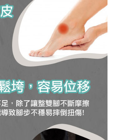
abayar)
 sebarang kebimbangan mengenai pemprosesan dan
n kaedah pembayaran "Pembayaran Ansuran Gogo", selepas
 pada data peribadi. Jika anda tidak bersetuju dengan data
tubuhkan, akan secara automatik dialihkan ke proses
ang disenaraikan seperti di atas akan dikumpul dan
Gogo, selepas pengesahan nombor telefon, pilih bilangan
oleh AFTEE, sila jangan gunakan perkhidmatan ini.
ng diingini, tarikh akhir pembayaran, dan setelah
an pembayaran, transaksi akan selesai.
kelulusan sebenar, bilangan ansuran dan jumlah bayaran
dasarkan halaman pengesahan transaksi seterusnya.
asa 30 minit selepas pesanan ditubuhkan, jika tidak pergi
esahkan transaksi atau jika tidak lulus semakan, pesanan
alkan secara automatik. Jika terdapat situasi "pindah untuk
usus" yang tidak lulus, ini menunjukkan bahawa sistem
tidak mencukupi, tiada penjelasan mengenai kandungan
boleh diberikan.
gan Kaedah Pembayaran】
ran ansuran tidak digabungkan dalam bil telekomunikasi,
an Ansuran Gogo" akan menghantar SMS peringatan
 selepas tarikh penyelesaian bulanan.
 pautan SMS untuk membuka bil, anda boleh memilih untuk
elalui "Kod bar kedai serbaneka / Kedai rasmi Taiwan
Pemindahan bank / Pembayaran J街口 / iPASS MONEY" dan
n.
nting】