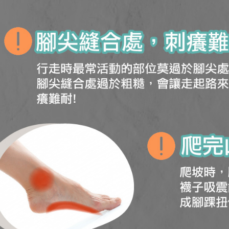
1. Perkhid
membolehk
perkhidmat
tuntutan h
menggunaka
2. Berdas
"Pembayar
peribadi a
Mobile un
pengesahan
ansuran ol
3. Sila ba
pautan beri