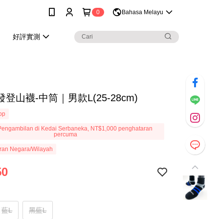
0
Bahasa Melayu
好評實測
登山襪-中筒｜男款L(25-28cm)
App
engambilan di Kedai Serbaneka, NT$1,000 penghataran
percuma
ran Negara/Wilayah
50
藍L
黑藍L