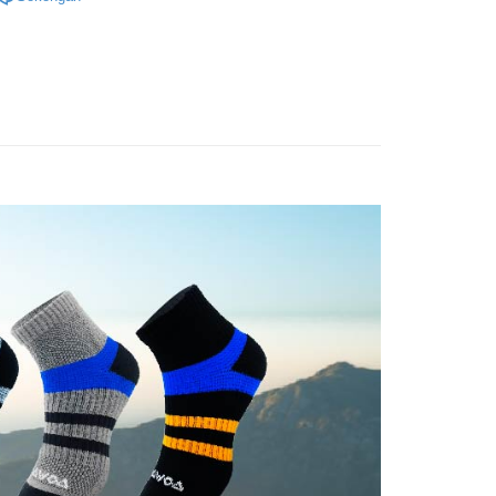
oleh meneruskan pembayaran selepas pengesahan SMS.
Penghantaran
 anda, memilih bilangan ansuran, dan menetapkan tarikh
ayaran diperlukan apabila pesanan disahkan. Produk akan
ten Taiwan
➡️十倍吸汗能量襪
🔹中筒登山襪全品項
ayaran. Transaksi akan dianggap selesai setelah
e alamat yang ditetapkan.
付款
n disahkan.
h pesanan disahkan, anda akan menerima SMS pembayaran

◇長度-中筒
sanan | Penghantaran percuma untuk pesanan
hli aplikasi akan menerima pemberitahuan tolak aplikasi
 yang diluluskan, tempoh ansuran yang tersedia, dan yuran
atau lebih
親節限定優惠✨
💼能量中低筒機能襪❤️‍🔥任選10雙2888
akan adalah tertakluk kepada maklumat yang dinyatakan
ayaran diperlukan apabila anda menerima produk. Sila buat
man pengesahan transaksi seterusnya.
n di empat kedai serbaneka utama, ATM atau perbankan
家取貨

●厚度-輕量局部厚底
ian dengan SMS pembayaran atau pemberitahuan tolak
sanan | Penghantaran percuma untuk pesanan
aksi tidak disahkan dalam masa 30 minit selepas pesanan
👉🏻
FTEE.
▹使用場景-郊山健行
au jika permohonan gagal dalam proses semakan, pesanan
atau lebih
alkan secara automatik. Jika permohonan gagal pada
👉🏻
▹使用場景-日常訓練
 perhatian bahawa tempoh pembayaran adalah 14 hari. Walau
"semakan manual", ini bermakna kriteria pemarkahan sistem
un, bagi mereka yang telah memuat turun Aplikasi AFTEE
付款
nuhi; butiran penilaian khusus tidak akan didedahkan.
tar sebagai ahli AFTEE boleh menikmati tempoh
sanan | Penghantaran percuma untuk pesanan
n sehingga 45 hari.
embayaran]
atau lebih
mbayaran dikira dari masa kedai meminta pembayaran anda,
 ansuran melalui OP Pay Later akan dibilkan secara
engan bilangan hari yang boleh dilanjutkan oleh AFTEE.
1取貨
 dan tidak termasuk dalam bil telekom anda. SMS peringatan
h melanjutkan tempoh pembayaran anda sebelum anda
sanan | Penghantaran percuma untuk pesanan
 akan dihantar selepas kitaran bil bulanan.
pesanan. Walau bagaimanapun, tiada jaminan bahawa anda
atau lebih
erima pesanan anda semasa tempoh pembayaran (cth.:
ngakses bil melalui pautan dalam SMS, anda boleh
apesanan atau produk yang mungkin mengambil masa yang
kan pembayaran anda melalui salah satu saluran berikut:
 untuk dihantar). Oleh itu, anda dikehendaki membuat
dai serbaneka, kedai runcit Taiwan Mobile, pemindahan bank,
n kepada AFTEE dalam tempoh sama ada anda menerima
sanan | Penghantaran percuma untuk pesanan
tau iPASS MONEY.