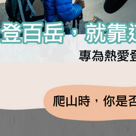
NT$1,000 
[Nota Pent
Kedua, Se
宅配(離島)
1. Jumlah 
Perkhidmata
NT$10,000.
NT$135/pe
yang memb
berdasarka
melalui pe
NT$1,500 
2. Amaun p
pembelian
3. Pada ma
kepada Sy
順豐
mengikut p
Ketiga, Sy
Perkhidma
Untuk meme
NP Taiwan
penggunaa
akan meng
peribadi a
pembeli, n
Syarikat 
untuk peng
yang diper
Pengumpul
pengesaha
(https://aft
Untuk term
Jumlah yan
https://op
kelulusan 
style">http
pembayara
20% setah
【Panduan
mendapatk
1. Perkhid
untuk men
mudah ali
(Hanya unt
Sila hubun