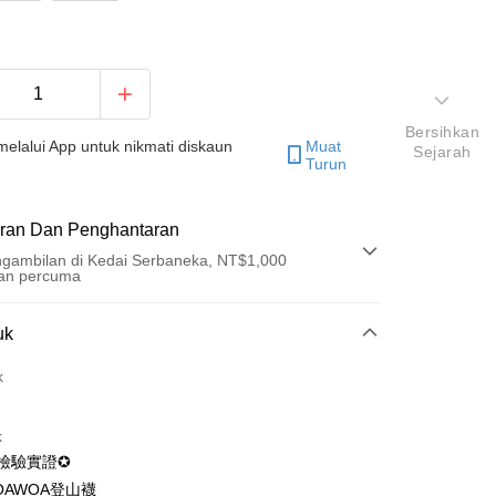
Bersihkan
elalui App untuk nikmati diskaun
Muat
Sejarah
Turun
ran Dan Penghantaran
gambilan di Kedai Serbaneka, NT$1,000
an percuma
Pembayaran
uk
t (Bayaran Penuh)
k
ad Kredit
k
ran pada kadar faedah 0,
NT$116
setiap ansuran
I檢驗實證✪
21 Bank
ran pada kadar faedah 0,
NT$58
setiap
an Cooperative Bank
Bank Komersial Pertama
OAWOA登山襪