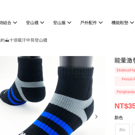
熱銷組合
登山襪
登山服
戶外配件
機能鞋墊
典簡約⛰️十倍吸汗中筒登山襪
能量激發
Eksklusif 
Penuh P
Penghanta
NT$3
顏色
灰L