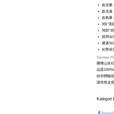
Hua 
ansura
血流量 
Ban
12 ans
Taiwan 
血流速 
The 
Hua Na
24 ans
血氧量 
Taiw
Comm
The Sh
Hua 
ansura
Ban
3倍"
Saving
Ban
Bank
局部"
Taiwan 
Bank Ca
Pengambil
The 
採用全
Hua Na
Comm
Taiw
LINE Pay
The Sh
Taiwan 
通過SGS
Ban
Saving
HSBC Ba
化學添
Bank
HSBC
Apple Pay
Mega In
Union B
Limi
Sorotan P
Bank
Yuanta
Taiw
Unio
Easy Walle
榮獲山友
Taichu
Bank K
Hwatai
Bank An
品質100
OP Pay La
HSBC
Yuan
Far Eas
Syarika
給你體驗前
Deskripsi
Limi
Bank
Bank S
Taiwan
[Terma Pe
Unio
讓你愈走
Bank
DBS Ba
AFTEE
Tais
Bank C
Perkhidmat
Deskripsi
Yuan
Syari
pengguna 
Pertama, 
Bank
Raku
Kategori 
Pemindah
Kemudian
Bank
Jika anda 
1. Dengan
【登山襪】
Tais
akan menga
pengesaha
Kongsi
Later sele
Syari