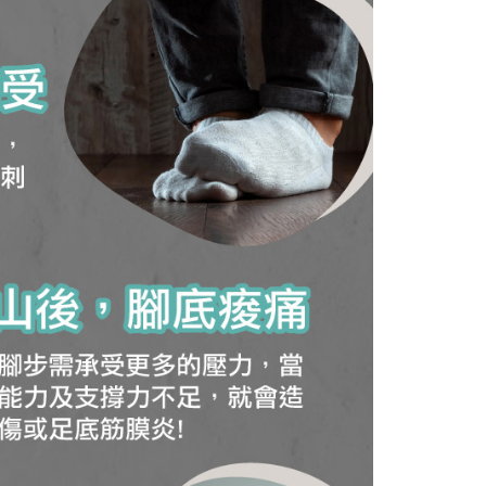
matan ini disediakan oleh "Taiwan Mobile Co., Ltd." untuk
an pengguna membeli produk atau perkhidmatan melalui
an ini semasa transaksi, dan kedai akan menyerahkan hak
arga jual/beli ansuran kepada syarikat ini untuk membayar bil
n bil syarikat ini.
arkan tujuan kontrak persetujuan pembayaran menggunakan
an Ansuran Gogo", kedai akan memberikan maklumat
nda (termasuk nama, telefon atau alamat) kepada Taiwan
tuk pengumpulan, pemprosesan dan penggunaan, untuk
, semakan dan pembetulan data yang diperlukan untuk bil
eh Taiwan Mobile.
ca syarat perkhidmatan pengguna secara lengkap melalui
kut: https://oppay.tw/userRule