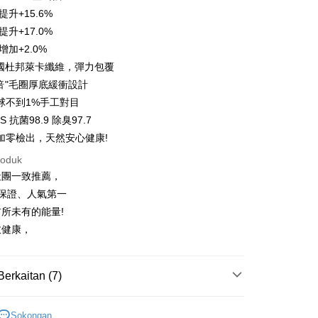
Nan Commercial
Chang Hwa Commercial
n
21 Bank
提升+15.6%
k
Bank
uran pada kadar faedah 0,
NT$29
setiap ansuran
Cooperative Bank
Bank Komersial Pertama
提升+17.0%
Shanghai
Bank Komersial Taipei
n Commercial Bank
Chang Hwa Commercial Bank
21 Bank
uran pada kadar faedah 0,
NT$14
setiap
增加+2.0%
an Cooperative Bank
Bank Komersial Pertama
ercial & Savings
Fubon
anghai Commercial &
Bank Komersial Taipei Fubon
Nan Commercial
Chang Hwa Commercial
n
k
20 Bank
美國杜邦萊卡纖維，彈力包覆
s Bank
k
Bank
 Cathay United
Mega International
3倍"毛圈厚底緩衝設計
Cooperative Bank
Bank Komersial Pertama
thay United
Mega International Commercial
an di Kedai Serbaneka
Shanghai
Bank Komersial Taipei
Commercial Bank
球不到1%手工對目
n Commercial Bank
Chang Hwa Commercial Bank
Bank
ercial & Savings
Fubon
an Business Bank
Taichung Commercial
anghai Commercial &
Bank Komersial Taipei Fubon
Business Bank
Taichung Commercial Bank
 抗菌98.9 除臭97.7
k
Bank
s Bank
nk (Taiwan) Limited
Hwatai Bank
加零檢出，天然安心健康!
 Cathay United
Mega International
 Bank (Taiwan)
Hwatai Bank
ternational Commercial
Taiwan Business Bank
ank of Taiwan
Far Eastern International Bank
Commercial Bank
ted
roduk
 Commercial Bank
Bank SinoPac
an Business Bank
Taichung Commercial
n Bank of Taiwan
Far Eastern International
t
社團一致推薦，
ng Commercial Bank
HSBC Bank (Taiwan) Limited
omersial E.SUN
DBS Bank
Bank
Bank
 Bank
Union Bank of Taiwan
tarabangsa Taishin
Bank CTBC
%保證、人氣第一
ter
 Bank (Taiwan)
Hwatai Bank
ta Commercial Bank
Bank SinoPac
tern International Bank
Yuanta Commercial Bank
t Kad Kredit Rakuten
所未有的能量!
ted
 Komersial E.SUN
DBS Bank
inoPac
Bank Komersial E.SUN
nggunaan untuk OP Pay Later]
n Bank of Taiwan
Far Eastern International
愈健康，
 Antarabangsa
Bank CTBC
nk
Bank Antarabangsa Taishin
Bank
hin
TBC
Syarikat Kad Kredit Rakuten
an ini disediakan oleh Taiwan Mobile dan tersedia untuk
ta Commercial Bank
Bank SinoPac
kat Kad Kredit
Taiwan Mobile tanpa memerlukan permohonan tambahan.
Taiwan
Mengenai Perkhidmatan AFTEE Beli Sekarang Bayar
 Komersial E.SUN
DBS Bank
ten Taiwan
Berkaitan (7)
an ATM
 Antarabangsa
Bank CTBC
memilih OP Pay Later sebagai kaedah pembayaran, sistem
 memilih AFTEE sebagai kaedah pembayaran, mesej
➡️十倍吸汗能量襪
hin
👉️經典簡約⛰️十倍吸汗中筒登山
rahkan anda secara automatik ke proses transaksi OP Pay
n AFTEE akan muncul.
Sokongan
pas pesanan dibuat. Anda perlu mengesahkan nombor telefon
kat Kad Kredit