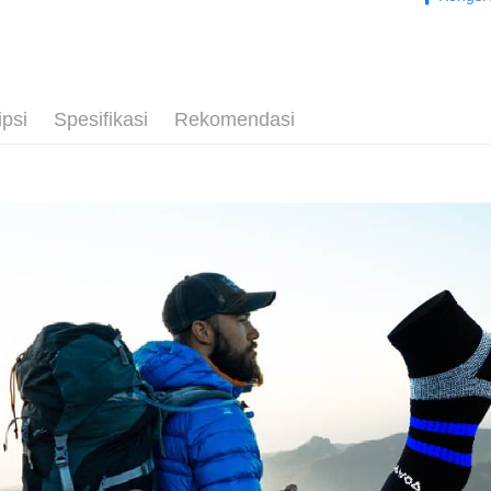
襪
2. Anda b
Pilihan 
mudah alih
3. Tiada b
Raku
【登山襪】
akhir pemb
dihantar k
全家取貨
pembayara
4. Setela
長度選擇👉
NT$100/pe
manakala a
Had kredit
AFTEE.
NT$1,000 
💼8月父
ipsi
Spesifikasi
Rekomendasi
yang diken
5. Tiada b
pada hala
pembayara
付款後全
厚度選擇👉
dalam tal
NT$100/pe
Jika trans
使用場合挑選
aplikasi A
dibuat, at
NT$1,000 
akan dibat
使用場合挑選
Sila ambil
peringkat 
bagaimanap
7-11取貨
tidak dipe
dan mendaf
NT$100/pe
pembayara
[Arahan P
NT$1,000 
Tempoh pe
Pembayaran
ditambah d
付款後7-1
berasingan
Anda bole
NT$100/pe
pembayaran
menerima 
NT$1,000 
boleh men
Selepas me
produk pr
menyelesai
宅配
lebih lama
kod bar ke
pembayara
NT$100/pe
JKOPay, a
pesanan.