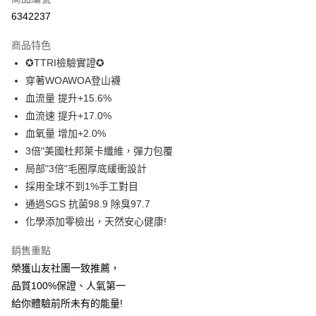
信用卡分期付款
6342237
3 期 0 利率 每期
NT$116
21家銀行
商品特色
6 期 0 利率 每期
NT$58
21家銀行
合作金庫商業銀行
第一商業銀行
✪TTRI檢驗實證✪
華南商業銀行
彰化商業銀行
12 期 0 利率 每期
NT$29
21家銀行
合作金庫商業銀行
第一商業銀行
穿著WOAWOA登山襪
上海商業儲蓄銀行
台北富邦商業銀行
華南商業銀行
彰化商業銀行
24 期 0 利率 每期
NT$14
20家銀行
合作金庫商業銀行
第一商業銀行
國泰世華商業銀行
兆豐國際商業銀行
血流量 提升+15.6%
上海商業儲蓄銀行
台北富邦商業銀行
華南商業銀行
彰化商業銀行
臺灣中小企業銀行
台中商業銀行
合作金庫商業銀行
第一商業銀行
血流速 提升+17.0%
超商取貨付款
國泰世華商業銀行
兆豐國際商業銀行
上海商業儲蓄銀行
台北富邦商業銀行
匯豐（台灣）商業銀行
華泰商業銀行
華南商業銀行
彰化商業銀行
臺灣中小企業銀行
台中商業銀行
血氧量 增加+2.0%
國泰世華商業銀行
兆豐國際商業銀行
聯邦商業銀行
遠東國際商業銀行
LINE Pay
上海商業儲蓄銀行
台北富邦商業銀行
匯豐（台灣）商業銀行
華泰商業銀行
3倍"美國杜邦萊卡纖維，彈力包覆
臺灣中小企業銀行
台中商業銀行
元大商業銀行
永豐商業銀行
兆豐國際商業銀行
臺灣中小企業銀行
聯邦商業銀行
遠東國際商業銀行
匯豐（台灣）商業銀行
華泰商業銀行
局部"3倍"毛圈厚底緩衝設計
Apple Pay
玉山商業銀行
星展（台灣）商業銀行
台中商業銀行
匯豐（台灣）商業銀行
元大商業銀行
永豐商業銀行
聯邦商業銀行
遠東國際商業銀行
採用全球不到1%手工對目
台新國際商業銀行
中國信託商業銀行
華泰商業銀行
聯邦商業銀行
玉山商業銀行
星展（台灣）商業銀行
悠遊付
元大商業銀行
永豐商業銀行
台灣樂天信用卡公司
遠東國際商業銀行
元大商業銀行
通過SGS 抗菌98.9 除臭97.7
台新國際商業銀行
中國信託商業銀行
玉山商業銀行
星展（台灣）商業銀行
永豐商業銀行
玉山商業銀行
化學添加零檢出，天然安心健康!
台灣樂天信用卡公司
大哥付你分期
台新國際商業銀行
中國信託商業銀行
星展（台灣）商業銀行
台新國際商業銀行
相關說明
台灣樂天信用卡公司
中國信託商業銀行
台灣樂天信用卡公司
銷售重點
【大哥付你分期使用說明】
AFTEE先享後付
榮獲山友社團一致推薦，
1.本服務由台灣大哥大提供，台灣大哥大用戶可立即使用無須另外申請。
2.付款方式選擇「大哥付你分期」，訂單成立後會自動跳轉到大哥付的交易
相關說明
品質100%保證、人氣第一
流程，驗證手機門號後，選擇欲分期的期數、繳款截止日，確認付款後即完
【關於「AFTEE先享後付」】
給你體驗前所未有的能量!
成交易。
ATM付款
AFTEE先享後付是「在收到商品之後才付款」的支付方式。 讓您購物簡單