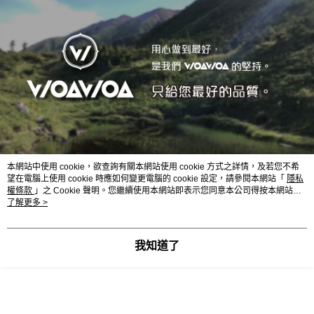
本網站中使用 cookie，欲查詢有關本網站使用 cookie 方式之詳情，及若您不希
望在電腦上使用 cookie 時應如何變更電腦的 cookie 設定，請參閱本網站「
隱私
WOAWOA 能量激發登山襪 | 推薦
權條款
」之 Cookie 聲明。您繼續使用本網站即表示您同意本公司得按本網站使
用條款之 Cookie 聲明使用 cookie。
了解更多 >
●能量襪 | 登山襪 | 減壓襪
●成份：除臭棉(棉)75%
我知道了
●成份：
機能性纖維(彈性紗)25%
●尺寸：M:22-26 cm L:25-28 cm XL:27-29 cm