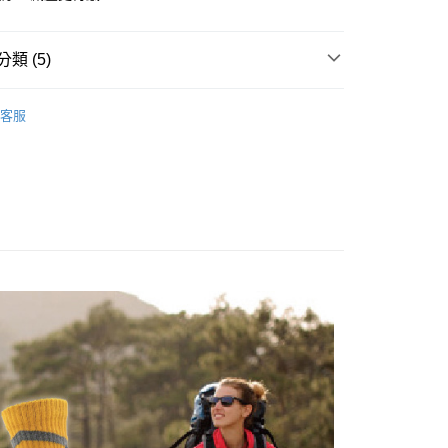
付款
華商業銀行
兆豐國際商業銀行
業儲蓄銀行
台北富邦商業銀行
台灣）商業銀行
華泰商業銀行
業銀行
彰化商業銀行
小企業銀行
台中商業銀行
華商業銀行
兆豐國際商業銀行
業銀行
遠東國際商業銀行
業儲蓄銀行
台北富邦商業銀行
台灣）商業銀行
華泰商業銀行
小企業銀行
台中商業銀行
類 (5)
業銀行
永豐商業銀行
際商業銀行
臺灣中小企業銀行
業銀行
遠東國際商業銀行
台灣）商業銀行
華泰商業銀行
業銀行
星展（台灣）商業銀行
業銀行
匯豐（台灣）商業銀行
業銀行
永豐商業銀行
業銀行
遠東國際商業銀行
➡️十倍吸汗能量襪
👉️百搭銷量NO.1💖經典高筒能量
際商業銀行
中國信託商業銀行
業銀行
聯邦商業銀行
業銀行
星展（台灣）商業銀行
客服
業銀行
永豐商業銀行
天信用卡公司
際商業銀行
元大商業銀行
際商業銀行
中國信託商業銀行
➡️十倍吸汗能量襪
🔹高筒登山襪全品項
業銀行
星展（台灣）商業銀行
業銀行
玉山商業銀行
天信用卡公司
分期
際商業銀行
中國信託商業銀行

◇長度-高筒
台灣）商業銀行
台新國際商業銀行
天信用卡公司
託商業銀行
台灣樂天信用卡公司
你分期使用說明】

●厚度-舒適全厚底
享後付
由台灣大哥大提供，台灣大哥大用戶可立即使用無須另外申請。
👉🏻
▹使用場景-專業百岳中級山
式選擇「大哥付你分期」，訂單成立後會自動跳轉到大哥付的交易
證手機門號後，選擇欲分期的期數、繳款截止日，確認付款後即
FTEE先享後付」】
。
先享後付是「在收到商品之後才付款」的支付方式。 讓您購物簡單
准額度、可分期數及費用金額請依後續交易確認頁面所載為準。
心！
立30分鐘內，如未前往確認交易或遇審核未通過，訂單將自動取
：不需註冊會員、不需綁卡、不需儲值。
「轉專審核」未通過狀況，表示未達大哥付你分期系統評分，恕
：只要手機號碼，簡訊認證，即可結帳。
評估內容。
：先確認商品／服務後，再付款。
式說明】
付款
項不併入電信帳單，「大哥付你分期」於每月結算日後寄送繳費提
EE先享後付」結帳流程】
00，滿NT$1,000(含以上)免運費
方式選擇「AFTEE先享後付」後，將跳轉至「AFTEE先享後
訊連結打開帳單後，可選擇「超商條碼／台灣大直營門市／銀行轉
頁面，進行簡訊認證並確認金額後，即可完成結帳。
付／iPASS MONEY」等通路繳費。
家取貨
成立數日內，您將收到繳費通知簡訊。