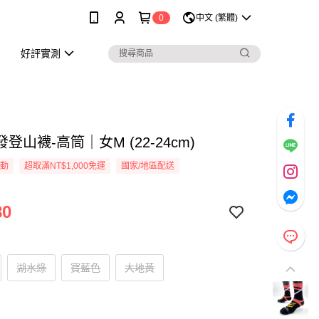
0
中文 (繁體)
好評實測
登山襪-高筒｜女M (22-24cm)
活動
超取滿NT$1,000免運
國家/地區配送
80
湖水綠
寶藍色
大地黃