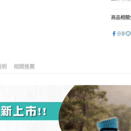
超商取貨
國泰世
上海商
匯豐（
華南商
臺灣中
國泰世
聯邦商
LINE Pay
上海商
匯豐（
臺灣中
商品相關分
元大商
兆豐國
聯邦商
匯豐（
Apple Pay
玉山商
台中商
元大商
聯邦商
【登山襪】
台新國
華泰商
玉山商
悠遊付
分享
元大商
台灣樂
遠東國
台新國
【登山襪】
玉山商
永豐商
台灣樂
大哥付你
台新國
長度選擇👉
星展（
相關說明
台灣樂
中國信
【大哥付
厚度選擇👉
AFTEE先
1.本服務
說明
相關推薦
使用場合挑選
2.付款方
相關說明
流程，驗
【關於「A
ATM付款
完成交易
AFTEE
3.實際核
便利好安
4.訂單成
１．簡單
消。如遇
２．便利
運送方式
無法說明
３．安心
【繳款方
全家取貨
1.分期款
【「AFT
醒簡訊。
每筆NT$1
１．於結帳
2.透過簡
付」結帳
帳／街口支
付款後全
２．訂單