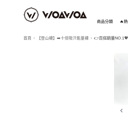
商品分類
🔥
首頁
【登山襪】➡️十倍吸汗能量襪
👉️百搭銷量NO.1