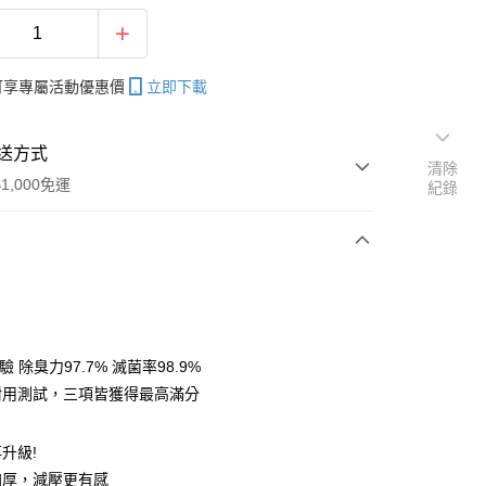
帳可享專屬活動優惠價
立即下載
送方式
清除
1,000免運
紀錄
次付款
期付款
0 利率 每期
NT$193
21家銀行
檢驗 除臭力97.7% 滅菌率98.9%
0 利率 每期
NT$96
21家銀行
庫商業銀行
第一商業銀行
I 耐用測試，三項皆獲得最高滿分
業銀行
彰化商業銀行
 0 利率 每期
NT$48
21家銀行
庫商業銀行
第一商業銀行
業儲蓄銀行
台北富邦商業銀行
業銀行
彰化商業銀行
 0 利率 每期
NT$24
20家銀行
升級!
庫商業銀行
第一商業銀行
華商業銀行
兆豐國際商業銀行
業儲蓄銀行
台北富邦商業銀行
業銀行
彰化商業銀行
加厚，減壓更有感
小企業銀行
台中商業銀行
庫商業銀行
第一商業銀行