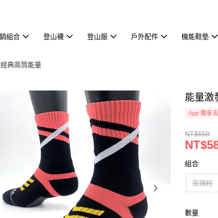
熱銷組合
登山襪
登山服
戶外配件
機能鞋墊
💖經典高筒能量
能量激發
App 獨享
NT$650
NT$5
組合
玫瑰粉
數量