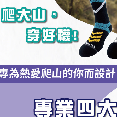
３．收到繳
每筆NT$1
【注意事
／ATM／
1.本服務
※ 請注意
7-11取貨
用戶於交
絡購買商品
款買賣價
先享後付
每筆NT$1
2.基於同
※ 交易是
資料（包
是否繳費成
付款後7-1
用，由本
付客戶支
每筆NT$1
3.完整用
【注意事
宅配
１．透過由
交易，需
每筆NT$1
求債權轉
２．關於
宅配(離島)
https://aft
每筆NT$1
３．未成
「AFTE
順豐
任。
４．使用「
即時審查
結果請求
５．嚴禁
形，恩沛
動。