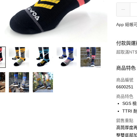
App 結
付款與運
超取滿NT$
付款方式
商品特色
信用卡一
商品編號
6600251
信用卡分
商品特色
3 期 
SGS 
6 期 
合作金
TTR
華南商
12 期
合作金
銷售重點
上海商
華南商
24 期
高筒厚度再
合作金
國泰世
上海商
華南商
整雙底部
臺灣中
合作金