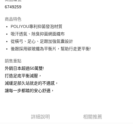
信用卡分期付款
6749259
3 期 0 利率 每期
NT$210
21家銀行
商品特色
6 期 0 利率 每期
NT$105
21家銀行
合作金庫商業銀行
第一商業銀行
POLIYOU專利抑菌發泡材質
華南商業銀行
彰化商業銀行
12 期 0 利率 每期
NT$52
21家銀行
合作金庫商業銀行
第一商業銀行
吸汗透氣、除臭抑菌網面織布
上海商業儲蓄銀行
台北富邦商業銀行
華南商業銀行
彰化商業銀行
24 期 0 利率 每期
NT$26
20家銀行
合作金庫商業銀行
第一商業銀行
國泰世華商業銀行
兆豐國際商業銀行
從橫弓、足心、足跟加強氣囊設計
上海商業儲蓄銀行
台北富邦商業銀行
華南商業銀行
彰化商業銀行
臺灣中小企業銀行
台中商業銀行
合作金庫商業銀行
第一商業銀行
後跟採用碳玻纖為平衡片，幫助行走更平衡!
超商取貨付款
國泰世華商業銀行
兆豐國際商業銀行
上海商業儲蓄銀行
台北富邦商業銀行
匯豐（台灣）商業銀行
華泰商業銀行
華南商業銀行
彰化商業銀行
臺灣中小企業銀行
台中商業銀行
國泰世華商業銀行
兆豐國際商業銀行
聯邦商業銀行
遠東國際商業銀行
LINE Pay
上海商業儲蓄銀行
台北富邦商業銀行
銷售重點
匯豐（台灣）商業銀行
華泰商業銀行
臺灣中小企業銀行
台中商業銀行
元大商業銀行
永豐商業銀行
兆豐國際商業銀行
臺灣中小企業銀行
外銷日本超過50萬雙!
聯邦商業銀行
遠東國際商業銀行
匯豐（台灣）商業銀行
華泰商業銀行
Apple Pay
玉山商業銀行
星展（台灣）商業銀行
台中商業銀行
匯豐（台灣）商業銀行
元大商業銀行
永豐商業銀行
打造足底平衡減壓，
聯邦商業銀行
遠東國際商業銀行
台新國際商業銀行
中國信託商業銀行
華泰商業銀行
聯邦商業銀行
玉山商業銀行
星展（台灣）商業銀行
悠遊付
減緩足部久站就走的不適感，
元大商業銀行
永豐商業銀行
台灣樂天信用卡公司
遠東國際商業銀行
元大商業銀行
台新國際商業銀行
中國信託商業銀行
玉山商業銀行
星展（台灣）商業銀行
讓每一步都踏的安心舒適，
永豐商業銀行
玉山商業銀行
台灣樂天信用卡公司
大哥付你分期
台新國際商業銀行
中國信託商業銀行
星展（台灣）商業銀行
台新國際商業銀行
相關說明
台灣樂天信用卡公司
中國信託商業銀行
台灣樂天信用卡公司
【大哥付你分期使用說明】
AFTEE先享後付
1.本服務由台灣大哥大提供，台灣大哥大用戶可立即使用無須另外申請。
詳細說明
相關推薦
2.付款方式選擇「大哥付你分期」，訂單成立後會自動跳轉到大哥付的交易
相關說明
流程，驗證手機門號後，選擇欲分期的期數、繳款截止日，確認付款後即完
【關於「AFTEE先享後付」】
成交易。
ATM付款
AFTEE先享後付是「在收到商品之後才付款」的支付方式。 讓您購物簡單