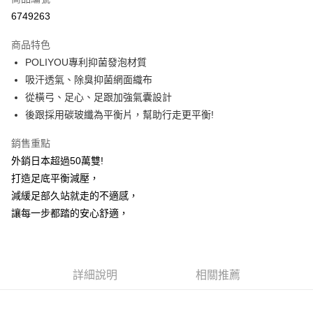
信用卡分期付款
6749263
3 期 0 利率 每期
NT$210
21家銀行
商品特色
6 期 0 利率 每期
NT$105
21家銀行
合作金庫商業銀行
第一商業銀行
POLIYOU專利抑菌發泡材質
華南商業銀行
彰化商業銀行
12 期 0 利率 每期
NT$52
21家銀行
合作金庫商業銀行
第一商業銀行
吸汗透氣、除臭抑菌網面織布
上海商業儲蓄銀行
台北富邦商業銀行
華南商業銀行
彰化商業銀行
24 期 0 利率 每期
NT$26
20家銀行
合作金庫商業銀行
第一商業銀行
國泰世華商業銀行
兆豐國際商業銀行
從橫弓、足心、足跟加強氣囊設計
上海商業儲蓄銀行
台北富邦商業銀行
華南商業銀行
彰化商業銀行
臺灣中小企業銀行
台中商業銀行
合作金庫商業銀行
第一商業銀行
後跟採用碳玻纖為平衡片，幫助行走更平衡!
超商取貨付款
國泰世華商業銀行
兆豐國際商業銀行
上海商業儲蓄銀行
台北富邦商業銀行
匯豐（台灣）商業銀行
華泰商業銀行
華南商業銀行
彰化商業銀行
臺灣中小企業銀行
台中商業銀行
國泰世華商業銀行
兆豐國際商業銀行
聯邦商業銀行
遠東國際商業銀行
LINE Pay
上海商業儲蓄銀行
台北富邦商業銀行
銷售重點
匯豐（台灣）商業銀行
華泰商業銀行
臺灣中小企業銀行
台中商業銀行
元大商業銀行
永豐商業銀行
兆豐國際商業銀行
臺灣中小企業銀行
外銷日本超過50萬雙!
聯邦商業銀行
遠東國際商業銀行
匯豐（台灣）商業銀行
華泰商業銀行
Apple Pay
玉山商業銀行
星展（台灣）商業銀行
台中商業銀行
匯豐（台灣）商業銀行
元大商業銀行
永豐商業銀行
打造足底平衡減壓，
聯邦商業銀行
遠東國際商業銀行
台新國際商業銀行
中國信託商業銀行
華泰商業銀行
聯邦商業銀行
玉山商業銀行
星展（台灣）商業銀行
悠遊付
減緩足部久站就走的不適感，
元大商業銀行
永豐商業銀行
台灣樂天信用卡公司
遠東國際商業銀行
元大商業銀行
台新國際商業銀行
中國信託商業銀行
玉山商業銀行
星展（台灣）商業銀行
讓每一步都踏的安心舒適，
永豐商業銀行
玉山商業銀行
台灣樂天信用卡公司
大哥付你分期
台新國際商業銀行
中國信託商業銀行
星展（台灣）商業銀行
台新國際商業銀行
相關說明
台灣樂天信用卡公司
中國信託商業銀行
台灣樂天信用卡公司
【大哥付你分期使用說明】
AFTEE先享後付
1.本服務由台灣大哥大提供，台灣大哥大用戶可立即使用無須另外申請。
詳細說明
相關推薦
2.付款方式選擇「大哥付你分期」，訂單成立後會自動跳轉到大哥付的交易
相關說明
流程，驗證手機門號後，選擇欲分期的期數、繳款截止日，確認付款後即完
【關於「AFTEE先享後付」】
成交易。
ATM付款
AFTEE先享後付是「在收到商品之後才付款」的支付方式。 讓您購物簡單