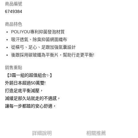
商品編號
信用卡分期付款
6749384
3 期 0 利率 每期
NT$510
21家銀行
商品特色
6 期 0 利率 每期
NT$255
21家銀行
合作金庫商業銀行
第一商業銀行
POLIYOU專利抑菌發泡材質
華南商業銀行
彰化商業銀行
12 期 0 利率 每期
NT$127
21家銀行
合作金庫商業銀行
第一商業銀行
吸汗透氣、除臭抑菌網面織布
上海商業儲蓄銀行
台北富邦商業銀行
華南商業銀行
彰化商業銀行
24 期 0 利率 每期
NT$63
20家銀行
合作金庫商業銀行
第一商業銀行
國泰世華商業銀行
兆豐國際商業銀行
從橫弓、足心、足跟加強氣囊設計
上海商業儲蓄銀行
台北富邦商業銀行
華南商業銀行
彰化商業銀行
臺灣中小企業銀行
台中商業銀行
合作金庫商業銀行
第一商業銀行
後跟採用碳玻纖為平衡片，幫助行走更平衡!
超商取貨付款
國泰世華商業銀行
兆豐國際商業銀行
上海商業儲蓄銀行
台北富邦商業銀行
匯豐（台灣）商業銀行
華泰商業銀行
華南商業銀行
彰化商業銀行
臺灣中小企業銀行
台中商業銀行
國泰世華商業銀行
兆豐國際商業銀行
聯邦商業銀行
遠東國際商業銀行
LINE Pay
上海商業儲蓄銀行
台北富邦商業銀行
銷售重點
匯豐（台灣）商業銀行
華泰商業銀行
臺灣中小企業銀行
台中商業銀行
元大商業銀行
永豐商業銀行
兆豐國際商業銀行
臺灣中小企業銀行
【3霜一組的超值組合✨】
聯邦商業銀行
遠東國際商業銀行
匯豐（台灣）商業銀行
華泰商業銀行
Apple Pay
玉山商業銀行
星展（台灣）商業銀行
台中商業銀行
匯豐（台灣）商業銀行
元大商業銀行
永豐商業銀行
外銷日本超過50萬雙!
聯邦商業銀行
遠東國際商業銀行
台新國際商業銀行
中國信託商業銀行
華泰商業銀行
聯邦商業銀行
玉山商業銀行
星展（台灣）商業銀行
悠遊付
打造足底平衡減壓，
元大商業銀行
永豐商業銀行
台灣樂天信用卡公司
遠東國際商業銀行
元大商業銀行
台新國際商業銀行
中國信託商業銀行
玉山商業銀行
星展（台灣）商業銀行
減緩足部久站就走的不適感，
永豐商業銀行
玉山商業銀行
台灣樂天信用卡公司
大哥付你分期
台新國際商業銀行
中國信託商業銀行
讓每一步都踏的安心舒適，
星展（台灣）商業銀行
台新國際商業銀行
相關說明
台灣樂天信用卡公司
中國信託商業銀行
台灣樂天信用卡公司
【大哥付你分期使用說明】
AFTEE先享後付
1.本服務由台灣大哥大提供，台灣大哥大用戶可立即使用無須另外申請。
2.付款方式選擇「大哥付你分期」，訂單成立後會自動跳轉到大哥付的交易
相關說明
流程，驗證手機門號後，選擇欲分期的期數、繳款截止日，確認付款後即完
詳細說明
相關推薦
【關於「AFTEE先享後付」】