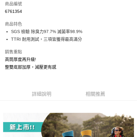
商品編號
信用卡分期付款
6761354
3 期 0 利率 每期
NT$193
21家銀行
商品特色
6 期 0 利率 每期
NT$96
21家銀行
合作金庫商業銀行
第一商業銀行
SGS 檢驗 除臭力97.7% 滅菌率98.9%
華南商業銀行
彰化商業銀行
12 期 0 利率 每期
NT$48
21家銀行
合作金庫商業銀行
第一商業銀行
TTRI 耐用測試，三項皆獲得最高滿分
上海商業儲蓄銀行
台北富邦商業銀行
華南商業銀行
彰化商業銀行
24 期 0 利率 每期
NT$24
20家銀行
合作金庫商業銀行
第一商業銀行
國泰世華商業銀行
兆豐國際商業銀行
上海商業儲蓄銀行
台北富邦商業銀行
華南商業銀行
彰化商業銀行
銷售重點
臺灣中小企業銀行
台中商業銀行
合作金庫商業銀行
第一商業銀行
超商取貨付款
國泰世華商業銀行
兆豐國際商業銀行
上海商業儲蓄銀行
台北富邦商業銀行
高筒厚度再升級!
匯豐（台灣）商業銀行
華泰商業銀行
華南商業銀行
彰化商業銀行
臺灣中小企業銀行
台中商業銀行
國泰世華商業銀行
兆豐國際商業銀行
聯邦商業銀行
遠東國際商業銀行
LINE Pay
上海商業儲蓄銀行
台北富邦商業銀行
整雙底部加厚，減壓更有感
匯豐（台灣）商業銀行
華泰商業銀行
臺灣中小企業銀行
台中商業銀行
元大商業銀行
永豐商業銀行
兆豐國際商業銀行
臺灣中小企業銀行
聯邦商業銀行
遠東國際商業銀行
匯豐（台灣）商業銀行
華泰商業銀行
Apple Pay
玉山商業銀行
星展（台灣）商業銀行
台中商業銀行
匯豐（台灣）商業銀行
元大商業銀行
永豐商業銀行
聯邦商業銀行
遠東國際商業銀行
台新國際商業銀行
中國信託商業銀行
華泰商業銀行
聯邦商業銀行
玉山商業銀行
星展（台灣）商業銀行
悠遊付
元大商業銀行
永豐商業銀行
台灣樂天信用卡公司
遠東國際商業銀行
元大商業銀行
台新國際商業銀行
詳細說明
中國信託商業銀行
相關推薦
玉山商業銀行
星展（台灣）商業銀行
永豐商業銀行
玉山商業銀行
台灣樂天信用卡公司
大哥付你分期
台新國際商業銀行
中國信託商業銀行
星展（台灣）商業銀行
台新國際商業銀行
相關說明
台灣樂天信用卡公司
中國信託商業銀行
台灣樂天信用卡公司
【大哥付你分期使用說明】
AFTEE先享後付
1.本服務由台灣大哥大提供，台灣大哥大用戶可立即使用無須另外申請。
2.付款方式選擇「大哥付你分期」，訂單成立後會自動跳轉到大哥付的交易
相關說明
流程，驗證手機門號後，選擇欲分期的期數、繳款截止日，確認付款後即完
【關於「AFTEE先享後付」】